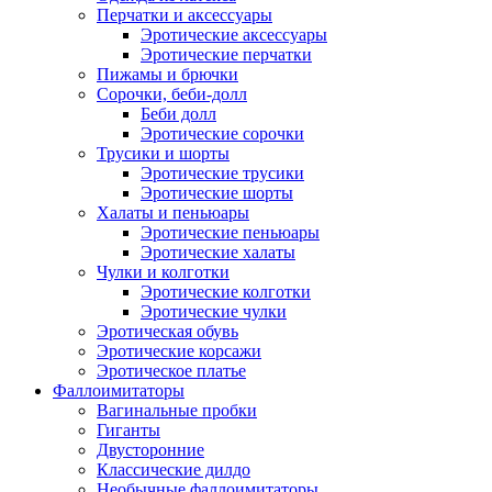
Перчатки и аксессуары
Эротические аксессуары
Эротические перчатки
Пижамы и брючки
Сорочки, беби-долл
Беби долл
Эротические сорочки
Трусики и шорты
Эротические трусики
Эротические шорты
Халаты и пеньюары
Эротические пеньюары
Эротические халаты
Чулки и колготки
Эротические колготки
Эротические чулки
Эротическая обувь
Эротические корсажи
Эротическое платье
Фаллоимитаторы
Вагинальные пробки
Гиганты
Двусторонние
Классические дилдо
Необычные фаллоимитаторы