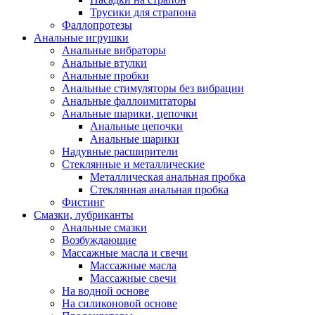
Трусики для страпона
Фаллопротезы
Анальные игрушки
Анальные вибраторы
Анальные втулки
Анальные пробки
Анальные стимуляторы без вибрации
Анальные фаллоимитаторы
Анальные шарики, цепочки
Анальные цепочки
Анальные шарики
Надувные расширители
Стеклянные и металлические
Металлическая анальная пробка
Стеклянная анальная пробка
Фистинг
Смазки, лубриканты
Анальные смазки
Возбуждающие
Массажные масла и свечи
Массажные масла
Массажные свечи
На водной основе
На силиконовой основе