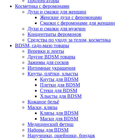
Пролонгаторы
Косметика с феромонами
Духи и смазки для женщин
Женские духи с феромонами
Смазки с феромонами для женщин
Духи и смазки для мужчин
Концентраты феромонов
Средства по уходу за телом, косметика
BDSM, садо-мазо товары
Веревки и ленты
Другие BDSM товары
Зажимы для сосков
Интимные украшения
Кнуты, плётки, хлысты
Кнуты для BDSM
Плетки для BDSM
Стеки для BDSM
Хлысты для BDSM
Кожаное бельё
Маски, кляпы
Кляпы для BDSM
Маски для BDSM
Медицинский фетиш
Наборы для BDSM
Наручники, ошейники, бондаж