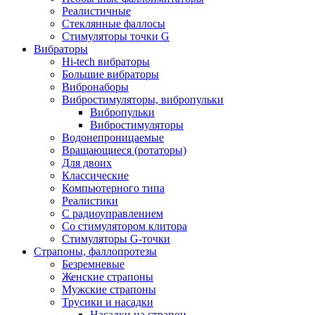
Реалистичные
Стеклянные фаллосы
Стимуляторы точки G
Вибраторы
Hi-tech вибраторы
Большие вибраторы
Вибронаборы
Вибростимуляторы, вибропульки
Вибропульки
Вибростимуляторы
Водонепроницаемые
Вращающиеся (ротаторы)
Для двоих
Классические
Компьютерного типа
Реалистики
С радиоуправлением
Со стимулятором клитора
Стимуляторы G-точки
Страпоны, фаллопротезы
Безремневые
Женские страпоны
Мужские страпоны
Трусики и насадки
Насадки на страпон