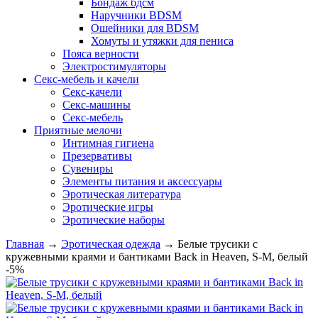
Бондаж бдсм
Наручники BDSM
Ошейники для BDSM
Хомуты и утяжки для пениса
Пояса верности
Электростимуляторы
Секс-мебель и качели
Секс-качели
Секс-машины
Секс-мебель
Приятные мелочи
Интимная гигиена
Презервативы
Сувениры
Элементы питания и аксессуары
Эротическая литература
Эротические игры
Эротические наборы
Главная
→
Эротическая одежда
→
Белые трусики с
кружевными краями и бантиками Back in Heaven, S-M, белый
-5%