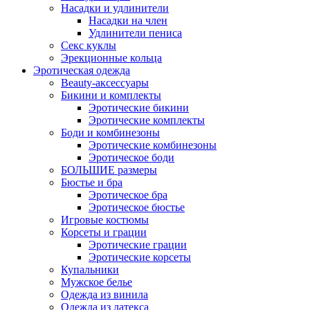
Насадки и удлинители
Насадки на член
Удлинители пениса
Секс куклы
Эрекционные кольца
Эротическая одежда
Beauty-аксессуары
Бикини и комплекты
Эротические бикини
Эротические комплекты
Боди и комбинезоны
Эротические комбинезоны
Эротическое боди
БОЛЬШИЕ размеры
Бюстье и бра
Эротическое бра
Эротическое бюстье
Игровые костюмы
Корсеты и грации
Эротические грации
Эротические корсеты
Купальники
Мужское белье
Одежда из винила
Одежда из латекса