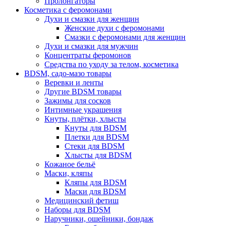
Пролонгаторы
Косметика с феромонами
Духи и смазки для женщин
Женские духи с феромонами
Смазки с феромонами для женщин
Духи и смазки для мужчин
Концентраты феромонов
Средства по уходу за телом, косметика
BDSM, садо-мазо товары
Веревки и ленты
Другие BDSM товары
Зажимы для сосков
Интимные украшения
Кнуты, плётки, хлысты
Кнуты для BDSM
Плетки для BDSM
Стеки для BDSM
Хлысты для BDSM
Кожаное бельё
Маски, кляпы
Кляпы для BDSM
Маски для BDSM
Медицинский фетиш
Наборы для BDSM
Наручники, ошейники, бондаж