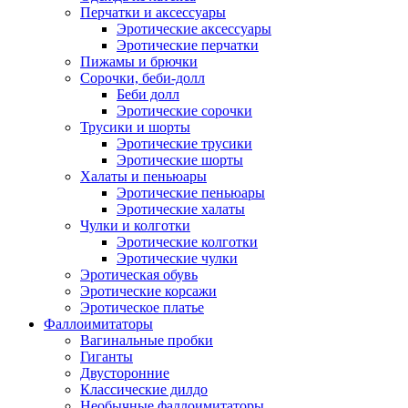
Перчатки и аксессуары
Эротические аксессуары
Эротические перчатки
Пижамы и брючки
Сорочки, беби-долл
Беби долл
Эротические сорочки
Трусики и шорты
Эротические трусики
Эротические шорты
Халаты и пеньюары
Эротические пеньюары
Эротические халаты
Чулки и колготки
Эротические колготки
Эротические чулки
Эротическая обувь
Эротические корсажи
Эротическое платье
Фаллоимитаторы
Вагинальные пробки
Гиганты
Двусторонние
Классические дилдо
Необычные фаллоимитаторы