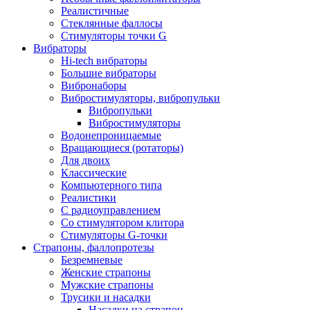
Реалистичные
Стеклянные фаллосы
Стимуляторы точки G
Вибраторы
Hi-tech вибраторы
Большие вибраторы
Вибронаборы
Вибростимуляторы, вибропульки
Вибропульки
Вибростимуляторы
Водонепроницаемые
Вращающиеся (ротаторы)
Для двоих
Классические
Компьютерного типа
Реалистики
С радиоуправлением
Со стимулятором клитора
Стимуляторы G-точки
Страпоны, фаллопротезы
Безремневые
Женские страпоны
Мужские страпоны
Трусики и насадки
Насадки на страпон