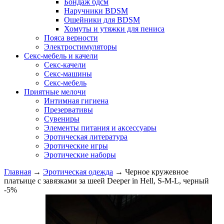
Бондаж бдсм
Наручники BDSM
Ошейники для BDSM
Хомуты и утяжки для пениса
Пояса верности
Электростимуляторы
Секс-мебель и качели
Секс-качели
Секс-машины
Секс-мебель
Приятные мелочи
Интимная гигиена
Презервативы
Сувениры
Элементы питания и аксессуары
Эротическая литература
Эротические игры
Эротические наборы
Главная
→
Эротическая одежда
→
Черное кружевное
платьице с завязками за шеей Deeper in Hell, S-M-L, черный
-5%