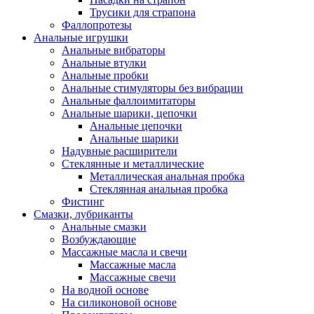
Трусики для страпона
Фаллопротезы
Анальные игрушки
Анальные вибраторы
Анальные втулки
Анальные пробки
Анальные стимуляторы без вибрации
Анальные фаллоимитаторы
Анальные шарики, цепочки
Анальные цепочки
Анальные шарики
Надувные расширители
Стеклянные и металлические
Металлическая анальная пробка
Стеклянная анальная пробка
Фистинг
Смазки, лубриканты
Анальные смазки
Возбуждающие
Массажные масла и свечи
Массажные масла
Массажные свечи
На водной основе
На силиконовой основе