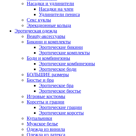
Насадки и удлинители
Насадки на член
Удлинители пениса
Секс куклы
Эрекционные кольца
Эротическая одежда
Beauty-аксессуары
Бикини и комплекты
Эротические бикини
Эротические комплекты
Боди и комбинезоны
Эротические комбинезоны
Эротическое боди
БОЛЬШИЕ размеры
Бюстье и бра
Эротическое бра
Эротическое бюстье
Игровые костюмы
Корсеты и грации
Эротические грации
Эротические корсеты
Купальники
Мужское белье
Одежда из винила
Одежда из латекса