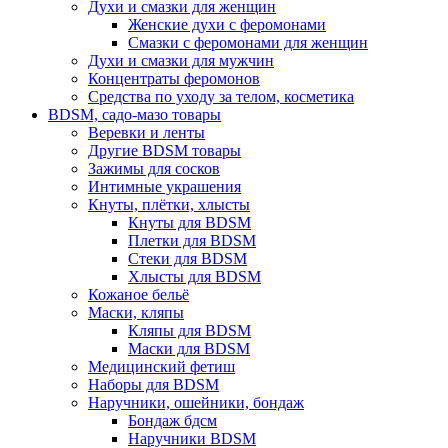
Духи и смазки для женщин
Женские духи с феромонами
Смазки с феромонами для женщин
Духи и смазки для мужчин
Концентраты феромонов
Средства по уходу за телом, косметика
BDSM, садо-мазо товары
Веревки и ленты
Другие BDSM товары
Зажимы для сосков
Интимные украшения
Кнуты, плётки, хлысты
Кнуты для BDSM
Плетки для BDSM
Стеки для BDSM
Хлысты для BDSM
Кожаное бельё
Маски, кляпы
Кляпы для BDSM
Маски для BDSM
Медицинский фетиш
Наборы для BDSM
Наручники, ошейники, бондаж
Бондаж бдсм
Наручники BDSM