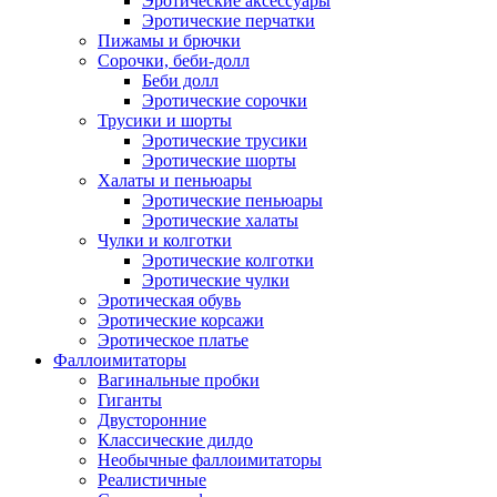
Эротические аксессуары
Эротические перчатки
Пижамы и брючки
Сорочки, беби-долл
Беби долл
Эротические сорочки
Трусики и шорты
Эротические трусики
Эротические шорты
Халаты и пеньюары
Эротические пеньюары
Эротические халаты
Чулки и колготки
Эротические колготки
Эротические чулки
Эротическая обувь
Эротические корсажи
Эротическое платье
Фаллоимитаторы
Вагинальные пробки
Гиганты
Двусторонние
Классические дилдо
Необычные фаллоимитаторы
Реалистичные