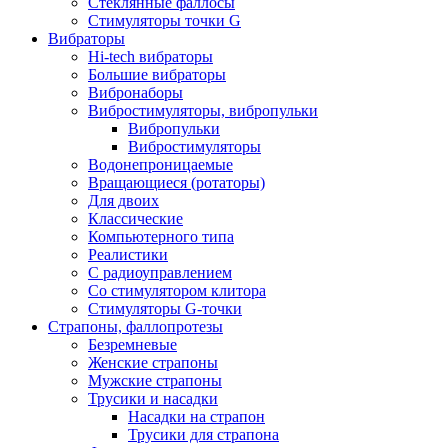
Стеклянные фаллосы
Стимуляторы точки G
Вибраторы
Hi-tech вибраторы
Большие вибраторы
Вибронаборы
Вибростимуляторы, вибропульки
Вибропульки
Вибростимуляторы
Водонепроницаемые
Вращающиеся (ротаторы)
Для двоих
Классические
Компьютерного типа
Реалистики
С радиоуправлением
Со стимулятором клитора
Стимуляторы G-точки
Страпоны, фаллопротезы
Безремневые
Женские страпоны
Мужские страпоны
Трусики и насадки
Насадки на страпон
Трусики для страпона