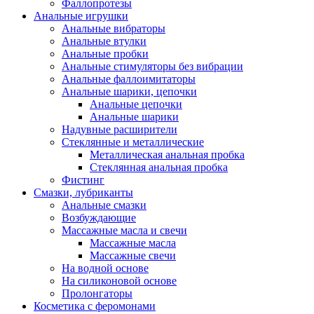
Фаллопротезы
Анальные игрушки
Анальные вибраторы
Анальные втулки
Анальные пробки
Анальные стимуляторы без вибрации
Анальные фаллоимитаторы
Анальные шарики, цепочки
Анальные цепочки
Анальные шарики
Надувные расширители
Стеклянные и металлические
Металлическая анальная пробка
Стеклянная анальная пробка
Фистинг
Смазки, лубриканты
Анальные смазки
Возбуждающие
Массажные масла и свечи
Массажные масла
Массажные свечи
На водной основе
На силиконовой основе
Пролонгаторы
Косметика с феромонами