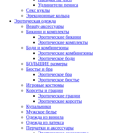
Удлинители пениса
Секс куклы
Эрекционные кольца
Эротическая одежда
Beauty-аксессуары
Бикини и комплекты
Эротические бикини
Эротические комплекты
Боди и комбинезоны
Эротические комбинезоны
Эротическое боди
БОЛЬШИЕ размеры
Бюстье и бра
Эротическое бра
Эротическое бюстье
Игровые костюмы
Корсеты и грации
Эротические грации
Эротические корсеты
Купальники
Мужское белье
Одежда из винила
Одежда из латекса
Перчатки и аксессуары