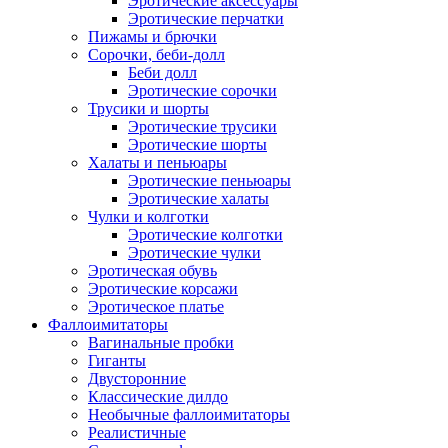
Эротические аксессуары
Эротические перчатки
Пижамы и брючки
Сорочки, беби-долл
Беби долл
Эротические сорочки
Трусики и шорты
Эротические трусики
Эротические шорты
Халаты и пеньюары
Эротические пеньюары
Эротические халаты
Чулки и колготки
Эротические колготки
Эротические чулки
Эротическая обувь
Эротические корсажи
Эротическое платье
Фаллоимитаторы
Вагинальные пробки
Гиганты
Двусторонние
Классические дилдо
Необычные фаллоимитаторы
Реалистичные