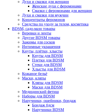
Духи и смазки для женщин
Женские духи с феромонами
Смазки с феромонами для женщин
Духи и смазки для мужчин
Концентраты феромонов
Средства по уходу за телом, косметика
BDSM, садо-мазо товары
Веревки и ленты
Другие BDSM товары
Зажимы для сосков
Интимные украшения
Кнуты, плётки, хлысты
Кнуты для BDSM
Плетки для BDSM
Стеки для BDSM
Хлысты для BDSM
Кожаное бельё
Маски, кляпы
Кляпы для BDSM
Маски для BDSM
Медицинский фетиш
Наборы для BDSM
Наручники, ошейники, бондаж
Бондаж бдсм
Наручники BDSM