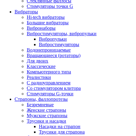
Стеклянные фаллосы
Стимуляторы точки G
Вибраторы
Hi-tech вибраторы
Большие вибраторы
Вибронаборы
Вибростимуляторы, вибропульки
Вибропульки
Вибростимуляторы
Водонепроницаемые
Вращающиеся (ротаторы)
Для двоих
Классические
Компьютерного типа
Реалистики
С радиоуправлением
Со стимулятором клитора
Стимуляторы G-точки
Страпоны, фаллопротезы
Безремневые
Женские страпоны
Мужские страпоны
Трусики и насадки
Насадки на страпон
Трусики для страпона