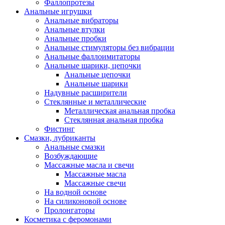
Фаллопротезы
Анальные игрушки
Анальные вибраторы
Анальные втулки
Анальные пробки
Анальные стимуляторы без вибрации
Анальные фаллоимитаторы
Анальные шарики, цепочки
Анальные цепочки
Анальные шарики
Надувные расширители
Стеклянные и металлические
Металлическая анальная пробка
Стеклянная анальная пробка
Фистинг
Смазки, лубриканты
Анальные смазки
Возбуждающие
Массажные масла и свечи
Массажные масла
Массажные свечи
На водной основе
На силиконовой основе
Пролонгаторы
Косметика с феромонами