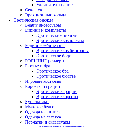
Удлинители пениса
Секс куклы
Эрекционные кольца
Эротическая одежда
Beauty-аксессуары
Бикини и комплекты
Эротические бикини
Эротические комплекты
Боди и комбинезоны
Эротические комбинезоны
Эротическое боди
БОЛЬШИЕ размеры
Бюстье и бра
Эротическое бра
Эротическое бюстье
Игровые костюмы
Корсеты и грации
Эротические грации
Эротические корсеты
Купальники
Мужское белье
Одежда из винила
Одежда из латекса
Перчатки и аксессуары