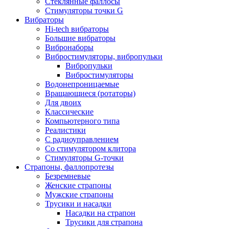
Стеклянные фаллосы
Стимуляторы точки G
Вибраторы
Hi-tech вибраторы
Большие вибраторы
Вибронаборы
Вибростимуляторы, вибропульки
Вибропульки
Вибростимуляторы
Водонепроницаемые
Вращающиеся (ротаторы)
Для двоих
Классические
Компьютерного типа
Реалистики
С радиоуправлением
Со стимулятором клитора
Стимуляторы G-точки
Страпоны, фаллопротезы
Безремневые
Женские страпоны
Мужские страпоны
Трусики и насадки
Насадки на страпон
Трусики для страпона