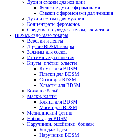
Духи и смазки для женщин
Женские духи с феромонами
Смазки с феромонами для женщин
Духи и смазки для мужчин
Концентраты феромонов
Средства по уходу за телом, косметика
BDSM, садо-мазо товары
Веревки и ленты
Другие BDSM товары
Зажимы для сосков
Интимные украшения
Кнуты, плётки, хлысты
Кнуты для BDSM
Плетки для BDSM
Стеки для BDSM
Хлысты для BDSM
Кожаное бельё
Маски, кляпы
Кляпы для BDSM
Маски для BDSM
Медицинский фетиш
Наборы для BDSM
Наручники, ошейники, бондаж
Бондаж бдсм
Наручники BDSM