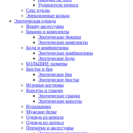
Удлинители пениса
Секс куклы
Эрекционные кольца
Эротическая одежда
Beauty-аксессуары
Бикини и комплекты
Эротические бикини
Эротические комплекты
Боди и комбинезоны
Эротические комбинезоны
Эротическое боди
БОЛЬШИЕ размеры
Бюстье и бра
Эротическое бра
Эротическое бюстье
Игровые костюмы
Корсеты и грации
Эротические грации
Эротические корсеты
Купальники
Мужское белье
Одежда из винила
Одежда из латекса
Перчатки и аксессуары