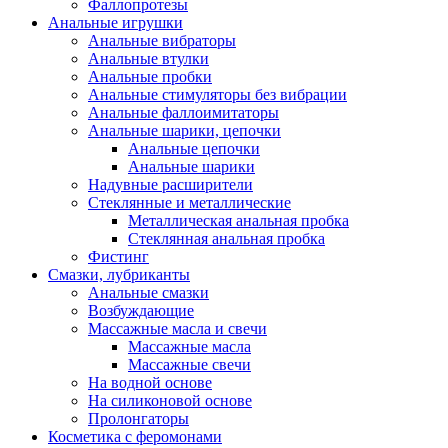
Фаллопротезы
Анальные игрушки
Анальные вибраторы
Анальные втулки
Анальные пробки
Анальные стимуляторы без вибрации
Анальные фаллоимитаторы
Анальные шарики, цепочки
Анальные цепочки
Анальные шарики
Надувные расширители
Стеклянные и металлические
Металлическая анальная пробка
Стеклянная анальная пробка
Фистинг
Смазки, лубриканты
Анальные смазки
Возбуждающие
Массажные масла и свечи
Массажные масла
Массажные свечи
На водной основе
На силиконовой основе
Пролонгаторы
Косметика с феромонами