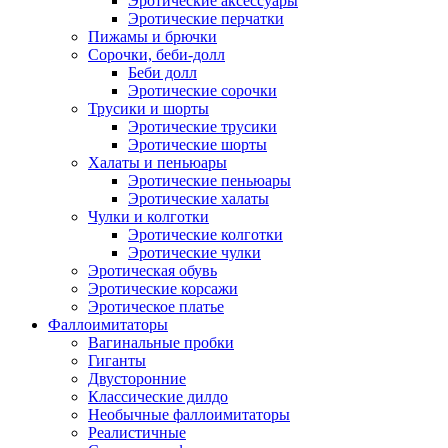
Эротические аксессуары
Эротические перчатки
Пижамы и брючки
Сорочки, беби-долл
Беби долл
Эротические сорочки
Трусики и шорты
Эротические трусики
Эротические шорты
Халаты и пеньюары
Эротические пеньюары
Эротические халаты
Чулки и колготки
Эротические колготки
Эротические чулки
Эротическая обувь
Эротические корсажи
Эротическое платье
Фаллоимитаторы
Вагинальные пробки
Гиганты
Двусторонние
Классические дилдо
Необычные фаллоимитаторы
Реалистичные