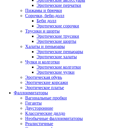
Эротические аксессуары
Эротические перчатки
Пижамы и брючки
Сорочки, беби-долл
Беби долл
Эротические сорочки
Трусики и шорты
Эротические трусики
Эротические шорты
Халаты и пеньюары
Эротические пеньюары
Эротические халаты
Чулки и колготки
Эротические колготки
Эротические чулки
Эротическая обувь
Эротические корсажи
Эротическое платье
Фаллоимитаторы
Вагинальные пробки
Гиганты
Двусторонние
Классические дилдо
Необычные фаллоимитаторы
Реалистичные