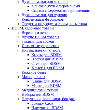
Духи и смазки для женщин
Женские духи с феромонами
Смазки с феромонами для женщин
Духи и смазки для мужчин
Концентраты феромонов
Средства по уходу за телом, косметика
BDSM, садо-мазо товары
Веревки и ленты
Другие BDSM товары
Зажимы для сосков
Интимные украшения
Кнуты, плётки, хлысты
Кнуты для BDSM
Плетки для BDSM
Стеки для BDSM
Хлысты для BDSM
Кожаное бельё
Маски, кляпы
Кляпы для BDSM
Маски для BDSM
Медицинский фетиш
Наборы для BDSM
Наручники, ошейники, бондаж
Бондаж бдсм
Наручники BDSM