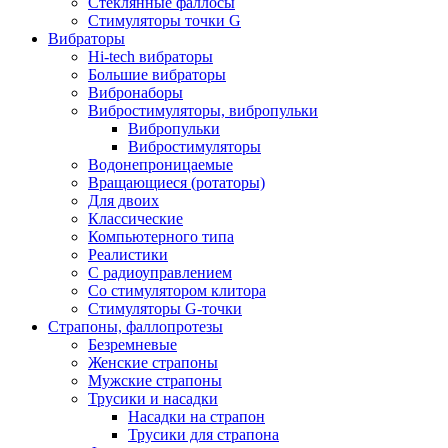
Стеклянные фаллосы
Стимуляторы точки G
Вибраторы
Hi-tech вибраторы
Большие вибраторы
Вибронаборы
Вибростимуляторы, вибропульки
Вибропульки
Вибростимуляторы
Водонепроницаемые
Вращающиеся (ротаторы)
Для двоих
Классические
Компьютерного типа
Реалистики
С радиоуправлением
Со стимулятором клитора
Стимуляторы G-точки
Страпоны, фаллопротезы
Безремневые
Женские страпоны
Мужские страпоны
Трусики и насадки
Насадки на страпон
Трусики для страпона