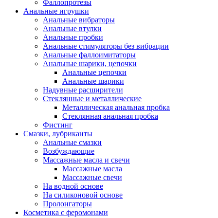
Фаллопротезы
Анальные игрушки
Анальные вибраторы
Анальные втулки
Анальные пробки
Анальные стимуляторы без вибрации
Анальные фаллоимитаторы
Анальные шарики, цепочки
Анальные цепочки
Анальные шарики
Надувные расширители
Стеклянные и металлические
Металлическая анальная пробка
Стеклянная анальная пробка
Фистинг
Смазки, лубриканты
Анальные смазки
Возбуждающие
Массажные масла и свечи
Массажные масла
Массажные свечи
На водной основе
На силиконовой основе
Пролонгаторы
Косметика с феромонами