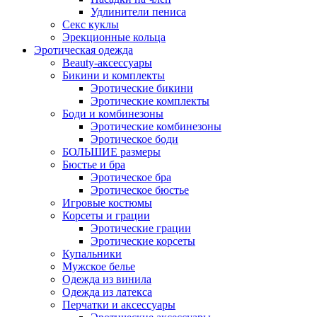
Удлинители пениса
Секс куклы
Эрекционные кольца
Эротическая одежда
Beauty-аксессуары
Бикини и комплекты
Эротические бикини
Эротические комплекты
Боди и комбинезоны
Эротические комбинезоны
Эротическое боди
БОЛЬШИЕ размеры
Бюстье и бра
Эротическое бра
Эротическое бюстье
Игровые костюмы
Корсеты и грации
Эротические грации
Эротические корсеты
Купальники
Мужское белье
Одежда из винила
Одежда из латекса
Перчатки и аксессуары