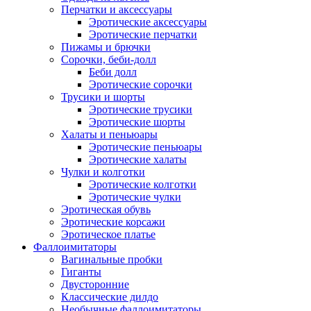
Перчатки и аксессуары
Эротические аксессуары
Эротические перчатки
Пижамы и брючки
Сорочки, беби-долл
Беби долл
Эротические сорочки
Трусики и шорты
Эротические трусики
Эротические шорты
Халаты и пеньюары
Эротические пеньюары
Эротические халаты
Чулки и колготки
Эротические колготки
Эротические чулки
Эротическая обувь
Эротические корсажи
Эротическое платье
Фаллоимитаторы
Вагинальные пробки
Гиганты
Двусторонние
Классические дилдо
Необычные фаллоимитаторы