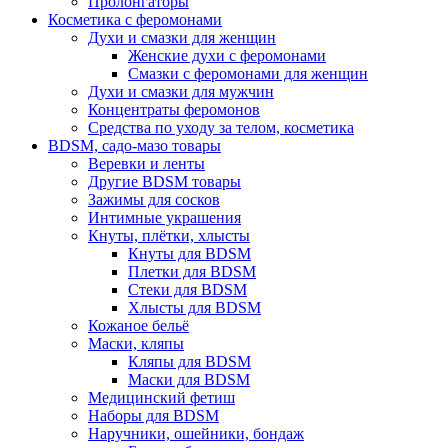
Пролонгаторы
Косметика с феромонами
Духи и смазки для женщин
Женские духи с феромонами
Смазки с феромонами для женщин
Духи и смазки для мужчин
Концентраты феромонов
Средства по уходу за телом, косметика
BDSM, садо-мазо товары
Веревки и ленты
Другие BDSM товары
Зажимы для сосков
Интимные украшения
Кнуты, плётки, хлысты
Кнуты для BDSM
Плетки для BDSM
Стеки для BDSM
Хлысты для BDSM
Кожаное бельё
Маски, кляпы
Кляпы для BDSM
Маски для BDSM
Медицинский фетиш
Наборы для BDSM
Наручники, ошейники, бондаж