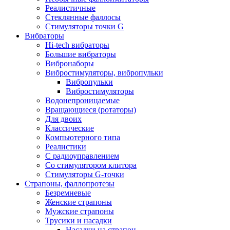
Реалистичные
Стеклянные фаллосы
Стимуляторы точки G
Вибраторы
Hi-tech вибраторы
Большие вибраторы
Вибронаборы
Вибростимуляторы, вибропульки
Вибропульки
Вибростимуляторы
Водонепроницаемые
Вращающиеся (ротаторы)
Для двоих
Классические
Компьютерного типа
Реалистики
С радиоуправлением
Со стимулятором клитора
Стимуляторы G-точки
Страпоны, фаллопротезы
Безремневые
Женские страпоны
Мужские страпоны
Трусики и насадки
Насадки на страпон