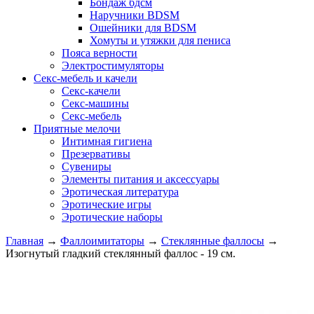
Бондаж бдсм
Наручники BDSM
Ошейники для BDSM
Хомуты и утяжки для пениса
Пояса верности
Электростимуляторы
Секс-мебель и качели
Секс-качели
Секс-машины
Секс-мебель
Приятные мелочи
Интимная гигиена
Презервативы
Сувениры
Элементы питания и аксессуары
Эротическая литература
Эротические игры
Эротические наборы
Главная
→
Фаллоимитаторы
→
Стеклянные фаллосы
→
Изогнутый гладкий стеклянный фаллос - 19 см.