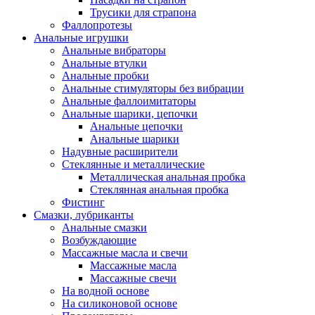
Трусики для страпона
Фаллопротезы
Анальные игрушки
Анальные вибраторы
Анальные втулки
Анальные пробки
Анальные стимуляторы без вибрации
Анальные фаллоимитаторы
Анальные шарики, цепочки
Анальные цепочки
Анальные шарики
Надувные расширители
Стеклянные и металлические
Металлическая анальная пробка
Стеклянная анальная пробка
Фистинг
Смазки, лубриканты
Анальные смазки
Возбуждающие
Массажные масла и свечи
Массажные масла
Массажные свечи
На водной основе
На силиконовой основе