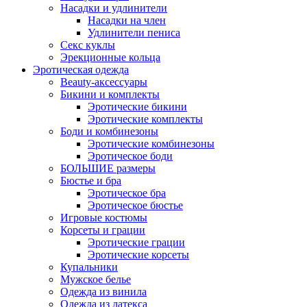
Насадки и удлинители
Насадки на член
Удлинители пениса
Секс куклы
Эрекционные кольца
Эротическая одежда
Beauty-аксессуары
Бикини и комплекты
Эротические бикини
Эротические комплекты
Боди и комбинезоны
Эротические комбинезоны
Эротическое боди
БОЛЬШИЕ размеры
Бюстье и бра
Эротическое бра
Эротическое бюстье
Игровые костюмы
Корсеты и грации
Эротические грации
Эротические корсеты
Купальники
Мужское белье
Одежда из винила
Одежда из латекса