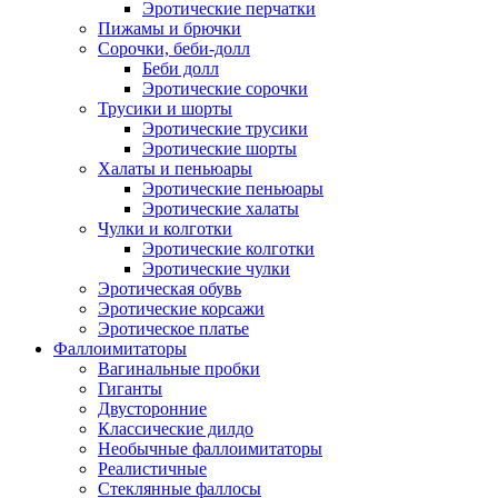
Эротические перчатки
Пижамы и брючки
Сорочки, беби-долл
Беби долл
Эротические сорочки
Трусики и шорты
Эротические трусики
Эротические шорты
Халаты и пеньюары
Эротические пеньюары
Эротические халаты
Чулки и колготки
Эротические колготки
Эротические чулки
Эротическая обувь
Эротические корсажи
Эротическое платье
Фаллоимитаторы
Вагинальные пробки
Гиганты
Двусторонние
Классические дилдо
Необычные фаллоимитаторы
Реалистичные
Стеклянные фаллосы