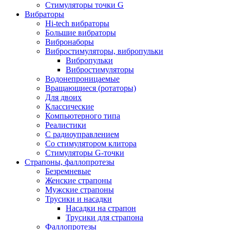
Стимуляторы точки G
Вибраторы
Hi-tech вибраторы
Большие вибраторы
Вибронаборы
Вибростимуляторы, вибропульки
Вибропульки
Вибростимуляторы
Водонепроницаемые
Вращающиеся (ротаторы)
Для двоих
Классические
Компьютерного типа
Реалистики
С радиоуправлением
Со стимулятором клитора
Стимуляторы G-точки
Страпоны, фаллопротезы
Безремневые
Женские страпоны
Мужские страпоны
Трусики и насадки
Насадки на страпон
Трусики для страпона
Фаллопротезы