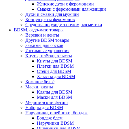
Женские духи с феромонами
Смазки с феромонами для женщин
Духи и смазки для мужчин
Концентраты феромонов
Средства по уходу за телом, косметика
BDSM, садо-мазо товары
Веревки и ленты
Другие BDSM товары
Зажимы для сосков
Интимные украшения
Кнуты, плётки, хлысты
Кнуты для BDSM
Плетки для BDSM
Стеки для BDSM
Хлысты для BDSM
Кожаное бельё
Маски, кляпы
Кляпы для BDSM
Маски для BDSM
Медицинский фетиш
Наборы для BDSM
Наручники, ошейники, бондаж
Бондаж бдсм
Наручники BDSM
Ошейники для BDSM