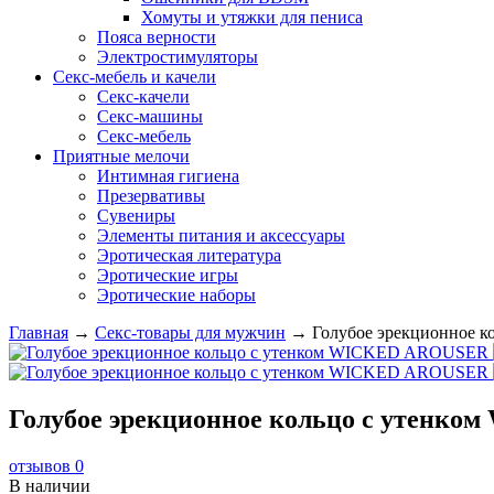
Хомуты и утяжки для пениса
Пояса верности
Электростимуляторы
Секс-мебель и качели
Секс-качели
Секс-машины
Секс-мебель
Приятные мелочи
Интимная гигиена
Презервативы
Сувениры
Элементы питания и аксессуары
Эротическая литература
Эротические игры
Эротические наборы
Главная
→
Секс-товары для мужчин
→
Голубое эрекционное 
Голубое эрекционное кольцо с утенк
отзывов 0
В наличии