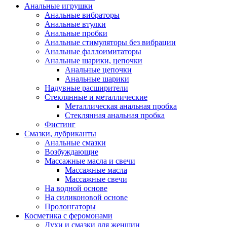
Анальные игрушки
Анальные вибраторы
Анальные втулки
Анальные пробки
Анальные стимуляторы без вибрации
Анальные фаллоимитаторы
Анальные шарики, цепочки
Анальные цепочки
Анальные шарики
Надувные расширители
Стеклянные и металлические
Металлическая анальная пробка
Стеклянная анальная пробка
Фистинг
Смазки, лубриканты
Анальные смазки
Возбуждающие
Массажные масла и свечи
Массажные масла
Массажные свечи
На водной основе
На силиконовой основе
Пролонгаторы
Косметика с феромонами
Духи и смазки для женщин