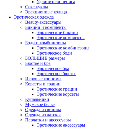
Удлинители пениса
Секс куклы
Эрекционные кольца
Эротическая одежда
Beauty-аксессуары
Бикини и комплекты
Эротические бикини
Эротические комплекты
Боди и комбинезоны
Эротические комбинезоны
Эротическое боди
БОЛЬШИЕ размеры
Бюстье и бра
Эротическое бра
Эротическое бюстье
Игровые костюмы
Корсеты и грации
Эротические грации
Эротические корсеты
Купальники
Мужское белье
Одежда из винила
Одежда из латекса
Перчатки и аксессуары
Эротические аксессуары