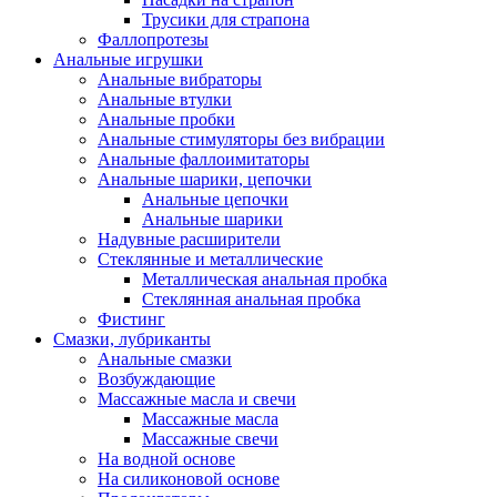
Трусики для страпона
Фаллопротезы
Анальные игрушки
Анальные вибраторы
Анальные втулки
Анальные пробки
Анальные стимуляторы без вибрации
Анальные фаллоимитаторы
Анальные шарики, цепочки
Анальные цепочки
Анальные шарики
Надувные расширители
Стеклянные и металлические
Металлическая анальная пробка
Стеклянная анальная пробка
Фистинг
Смазки, лубриканты
Анальные смазки
Возбуждающие
Массажные масла и свечи
Массажные масла
Массажные свечи
На водной основе
На силиконовой основе