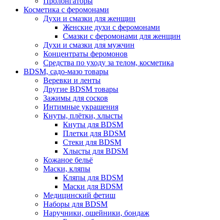
Пролонгаторы
Косметика с феромонами
Духи и смазки для женщин
Женские духи с феромонами
Смазки с феромонами для женщин
Духи и смазки для мужчин
Концентраты феромонов
Средства по уходу за телом, косметика
BDSM, садо-мазо товары
Веревки и ленты
Другие BDSM товары
Зажимы для сосков
Интимные украшения
Кнуты, плётки, хлысты
Кнуты для BDSM
Плетки для BDSM
Стеки для BDSM
Хлысты для BDSM
Кожаное бельё
Маски, кляпы
Кляпы для BDSM
Маски для BDSM
Медицинский фетиш
Наборы для BDSM
Наручники, ошейники, бондаж