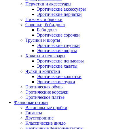
Перчатки и аксессуары
Эротические аксессуары
Эротические перчатки
Пижамы и брючки
Сорочки, беби-долл
Беби долл
Эротические сорочки
Трусики и шорты
Эротические трусики
Эротические шорты
Халаты и пеньюары
Эротические пеньюары
Эротические халаты
Чулки и колготки
Эротические колготки
Эротические чулки
Эротическая обувь
Эротические корсажи
Эротическое платье
Фаллоимитаторы
Вагинальные пробки
Гиганты
Двусторонние
Классические дилдо
Необычные фаллоимитаторы