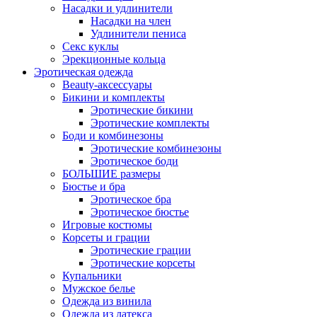
Насадки и удлинители
Насадки на член
Удлинители пениса
Секс куклы
Эрекционные кольца
Эротическая одежда
Beauty-аксессуары
Бикини и комплекты
Эротические бикини
Эротические комплекты
Боди и комбинезоны
Эротические комбинезоны
Эротическое боди
БОЛЬШИЕ размеры
Бюстье и бра
Эротическое бра
Эротическое бюстье
Игровые костюмы
Корсеты и грации
Эротические грации
Эротические корсеты
Купальники
Мужское белье
Одежда из винила
Одежда из латекса