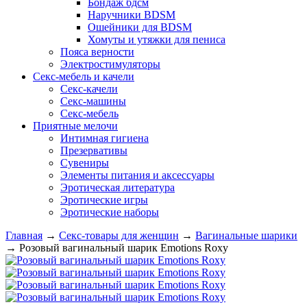
Бондаж бдсм
Наручники BDSM
Ошейники для BDSM
Хомуты и утяжки для пениса
Пояса верности
Электростимуляторы
Секс-мебель и качели
Секс-качели
Секс-машины
Секс-мебель
Приятные мелочи
Интимная гигиена
Презервативы
Сувениры
Элементы питания и аксессуары
Эротическая литература
Эротические игры
Эротические наборы
Главная
→
Секс-товары для женщин
→
Вагинальные шарики
→
Розовый вагинальный шарик Emotions Roxy