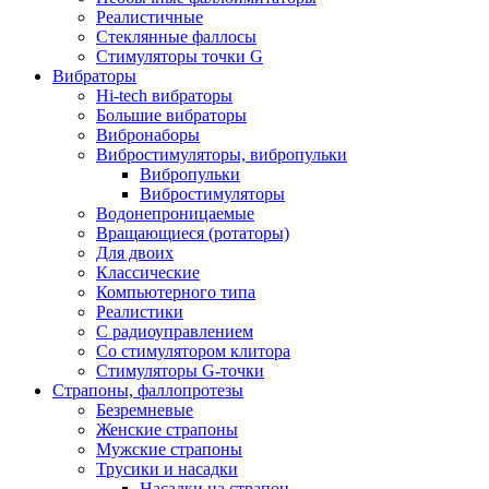
Реалистичные
Стеклянные фаллосы
Стимуляторы точки G
Вибраторы
Hi-tech вибраторы
Большие вибраторы
Вибронаборы
Вибростимуляторы, вибропульки
Вибропульки
Вибростимуляторы
Водонепроницаемые
Вращающиеся (ротаторы)
Для двоих
Классические
Компьютерного типа
Реалистики
С радиоуправлением
Со стимулятором клитора
Стимуляторы G-точки
Страпоны, фаллопротезы
Безремневые
Женские страпоны
Мужские страпоны
Трусики и насадки
Насадки на страпон