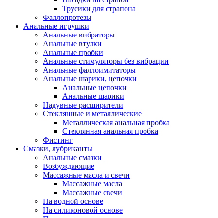
Трусики для страпона
Фаллопротезы
Анальные игрушки
Анальные вибраторы
Анальные втулки
Анальные пробки
Анальные стимуляторы без вибрации
Анальные фаллоимитаторы
Анальные шарики, цепочки
Анальные цепочки
Анальные шарики
Надувные расширители
Стеклянные и металлические
Металлическая анальная пробка
Стеклянная анальная пробка
Фистинг
Смазки, лубриканты
Анальные смазки
Возбуждающие
Массажные масла и свечи
Массажные масла
Массажные свечи
На водной основе
На силиконовой основе