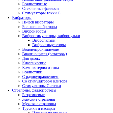
Реалистичные
Стеклянные фаллосы
Стимуляторы точки G
Вибраторы
Hi-tech вибраторы
Большие вибраторы
Вибронаборы
Вибростимуляторы, вибропульки
Вибропульки
Вибростимуляторы
Водонепроницаемые
Вращающиеся (ротаторы)
Для двоих
Классические
Компьютерного типа
Реалистики
С радиоуправлением
Со стимулятором клитора
Стимуляторы G-точки
Страпоны, фаллопротезы
Безремневые
Женские страпоны
Мужские страпоны
Трусики и насадки
Насадки на страпон