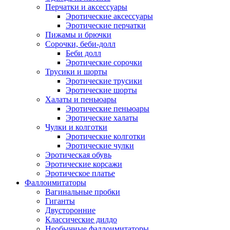
Перчатки и аксессуары
Эротические аксессуары
Эротические перчатки
Пижамы и брючки
Сорочки, беби-долл
Беби долл
Эротические сорочки
Трусики и шорты
Эротические трусики
Эротические шорты
Халаты и пеньюары
Эротические пеньюары
Эротические халаты
Чулки и колготки
Эротические колготки
Эротические чулки
Эротическая обувь
Эротические корсажи
Эротическое платье
Фаллоимитаторы
Вагинальные пробки
Гиганты
Двусторонние
Классические дилдо
Необычные фаллоимитаторы