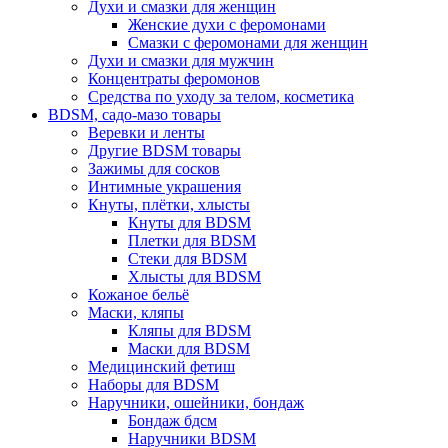
Духи и смазки для женщин
Женские духи с феромонами
Смазки с феромонами для женщин
Духи и смазки для мужчин
Концентраты феромонов
Средства по уходу за телом, косметика
BDSM, садо-мазо товары
Веревки и ленты
Другие BDSM товары
Зажимы для сосков
Интимные украшения
Кнуты, плётки, хлысты
Кнуты для BDSM
Плетки для BDSM
Стеки для BDSM
Хлысты для BDSM
Кожаное бельё
Маски, кляпы
Кляпы для BDSM
Маски для BDSM
Медицинский фетиш
Наборы для BDSM
Наручники, ошейники, бондаж
Бондаж бдсм
Наручники BDSM