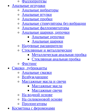
Фаллопротезы
Анальные игрушки
Анальные вибраторы
Анальные втулки
Анальные пробки
Анальные стимуляторы без вибрации
Анальные фаллоимитаторы
Анальные шарики, цепочки
Анальные цепочки
Анальные шарики
Надувные расширители
Стеклянные и металлические
Металлическая анальная пробка
Стеклянная анальная пробка
Фистинг
Смазки, лубриканты
Анальные смазки
Возбуждающие
Массажные масла и свечи
Массажные масла
Массажные свечи
На водной основе
На силиконовой основе
Пролонгаторы
Косметика с феромонами