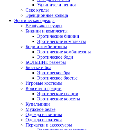
Удлинители пениса
Секс куклы
Эрекционные кольца
Эротическая одежда
Beauty-аксессуары
Бикини и комплекты
Эротические бикини
Эротические комплекты
Боди и комбинезоны
Эротические комбинезоны
Эротическое боди
БОЛЬШИЕ размеры
Бюстье и бра
Эротическое бра
Эротическое бюстье
Игровые костюмы
Корсеты и грации
Эротические грации
Эротические корсеты
Купальники
Мужское белье
Одежда из винила
Одежда из латекса
Перчатки и аксессуары