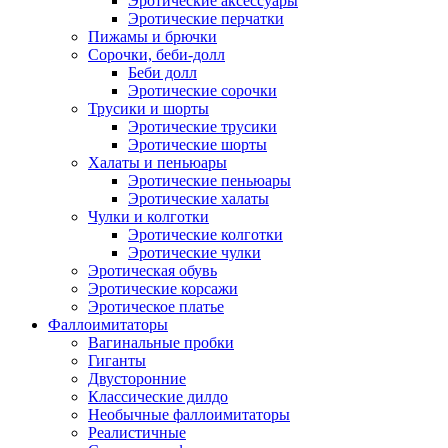
Эротические аксессуары
Эротические перчатки
Пижамы и брючки
Сорочки, беби-долл
Беби долл
Эротические сорочки
Трусики и шорты
Эротические трусики
Эротические шорты
Халаты и пеньюары
Эротические пеньюары
Эротические халаты
Чулки и колготки
Эротические колготки
Эротические чулки
Эротическая обувь
Эротические корсажи
Эротическое платье
Фаллоимитаторы
Вагинальные пробки
Гиганты
Двусторонние
Классические дилдо
Необычные фаллоимитаторы
Реалистичные