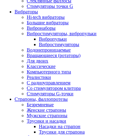
Стеклянные фаллосы
Стимуляторы точки G
Вибраторы
Hi-tech вибраторы
Большие вибраторы
Вибронаборы
Вибростимуляторы, вибропульки
Вибропульки
Вибростимуляторы
Водонепроницаемые
Вращающиеся (ротаторы)
Для двоих
Классические
Компьютерного типа
Реалистики
С радиоуправлением
Со стимулятором клитора
Стимуляторы G-точки
Страпоны, фаллопротезы
Безремневые
Женские страпоны
Мужские страпоны
Трусики и насадки
Насадки на страпон
Трусики для страпона