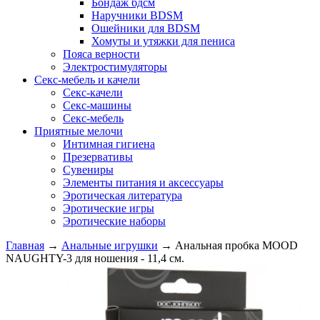
Бондаж бдсм
Наручники BDSM
Ошейники для BDSM
Хомуты и утяжки для пениса
Пояса верности
Электростимуляторы
Секс-мебель и качели
Секс-качели
Секс-машины
Секс-мебель
Приятные мелочи
Интимная гигиена
Презервативы
Сувениры
Элементы питания и аксессуары
Эротическая литература
Эротические игры
Эротические наборы
Главная
→
Анальные игрушки
→
Анальная пробка MOOD
NAUGHTY-3 для ношения - 11,4 см.