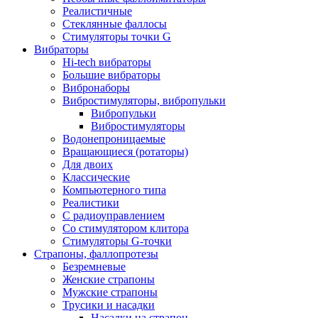
Реалистичные
Стеклянные фаллосы
Стимуляторы точки G
Вибраторы
Hi-tech вибраторы
Большие вибраторы
Вибронаборы
Вибростимуляторы, вибропульки
Вибропульки
Вибростимуляторы
Водонепроницаемые
Вращающиеся (ротаторы)
Для двоих
Классические
Компьютерного типа
Реалистики
С радиоуправлением
Со стимулятором клитора
Стимуляторы G-точки
Страпоны, фаллопротезы
Безремневые
Женские страпоны
Мужские страпоны
Трусики и насадки
Насадки на страпон