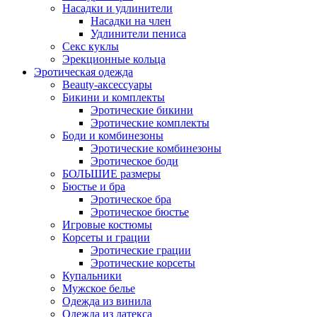
Насадки и удлинители
Насадки на член
Удлинители пениса
Секс куклы
Эрекционные кольца
Эротическая одежда
Beauty-аксессуары
Бикини и комплекты
Эротические бикини
Эротические комплекты
Боди и комбинезоны
Эротические комбинезоны
Эротическое боди
БОЛЬШИЕ размеры
Бюстье и бра
Эротическое бра
Эротическое бюстье
Игровые костюмы
Корсеты и грации
Эротические грации
Эротические корсеты
Купальники
Мужское белье
Одежда из винила
Одежда из латекса