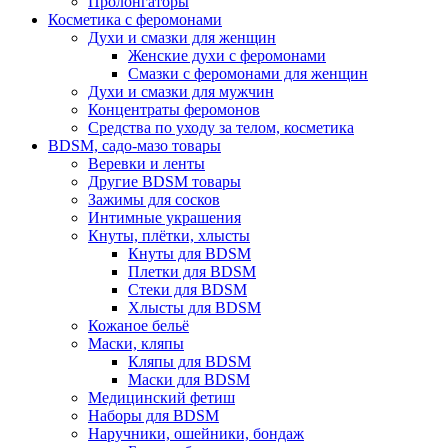
Пролонгаторы
Косметика с феромонами
Духи и смазки для женщин
Женские духи с феромонами
Смазки с феромонами для женщин
Духи и смазки для мужчин
Концентраты феромонов
Средства по уходу за телом, косметика
BDSM, садо-мазо товары
Веревки и ленты
Другие BDSM товары
Зажимы для сосков
Интимные украшения
Кнуты, плётки, хлысты
Кнуты для BDSM
Плетки для BDSM
Стеки для BDSM
Хлысты для BDSM
Кожаное бельё
Маски, кляпы
Кляпы для BDSM
Маски для BDSM
Медицинский фетиш
Наборы для BDSM
Наручники, ошейники, бондаж