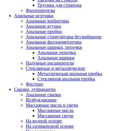
Трусики для страпона
Фаллопротезы
Анальные игрушки
Анальные вибраторы
Анальные втулки
Анальные пробки
Анальные стимуляторы без вибрации
Анальные фаллоимитаторы
Анальные шарики, цепочки
Анальные цепочки
Анальные шарики
Надувные расширители
Стеклянные и металлические
Металлическая анальная пробка
Стеклянная анальная пробка
Фистинг
Смазки, лубриканты
Анальные смазки
Возбуждающие
Массажные масла и свечи
Массажные масла
Массажные свечи
На водной основе
На силиконовой основе