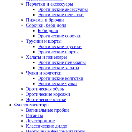
Перчатки и аксессуары
Эротические аксессуары
Эротические перчатки
Пижамы и брючки
Сорочки, беби-долл
Беби долл
Эротические сорочки
Трусики и шорты
Эротические трусики
Эротические шорты
Халаты и пеньюары
Эротические пеньюары
Эротические халаты
Чулки и колготки
Эротические колготки
Эротические чулки
Эротическая обувь
Эротические корсажи
Эротическое платье
Фаллоимитаторы
Вагинальные пробки
Гиганты
Двусторонние
Классические дилдо
Необычные фаллоимитаторы