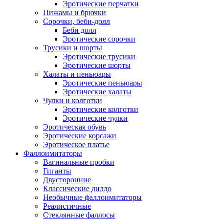
Эротические перчатки
Пижамы и брючки
Сорочки, беби-долл
Беби долл
Эротические сорочки
Трусики и шорты
Эротические трусики
Эротические шорты
Халаты и пеньюары
Эротические пеньюары
Эротические халаты
Чулки и колготки
Эротические колготки
Эротические чулки
Эротическая обувь
Эротические корсажи
Эротическое платье
Фаллоимитаторы
Вагинальные пробки
Гиганты
Двусторонние
Классические дилдо
Необычные фаллоимитаторы
Реалистичные
Стеклянные фаллосы