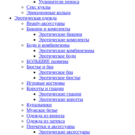
Удлинители пениса
Секс куклы
Эрекционные кольца
Эротическая одежда
Beauty-аксессуары
Бикини и комплекты
Эротические бикини
Эротические комплекты
Боди и комбинезоны
Эротические комбинезоны
Эротическое боди
БОЛЬШИЕ размеры
Бюстье и бра
Эротическое бра
Эротическое бюстье
Игровые костюмы
Корсеты и грации
Эротические грации
Эротические корсеты
Купальники
Мужское белье
Одежда из винила
Одежда из латекса
Перчатки и аксессуары
Эротические аксессуары