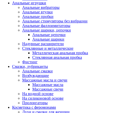
Анальные игрушки
Анальные вибраторы
Анальные втулки
Анальные пробки
Анальные стимуляторы без вибрации
Анальные фаллоимитаторы
Анальные шарики, цепочки
Анальные цепочки
Анальные шарики
Надувные расширители
Стеклянные и металлические
Металлическая анальная пробка
Стеклянная анальная пробка
Фистинг
Смазки, лубриканты
Анальные смазки
Возбуждающие
Массажные масла и свечи
Массажные масла
Массажные свечи
На водной основе
На силиконовой основе
Пролонгаторы
Косметика с феромонами
Духи и смазки для женщин