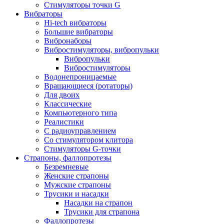
Стимуляторы точки G
Вибраторы
Hi-tech вибраторы
Большие вибраторы
Вибронаборы
Вибростимуляторы, вибропульки
Вибропульки
Вибростимуляторы
Водонепроницаемые
Вращающиеся (ротаторы)
Для двоих
Классические
Компьютерного типа
Реалистики
С радиоуправлением
Со стимулятором клитора
Стимуляторы G-точки
Страпоны, фаллопротезы
Безремневые
Женские страпоны
Мужские страпоны
Трусики и насадки
Насадки на страпон
Трусики для страпона
Фаллопротезы