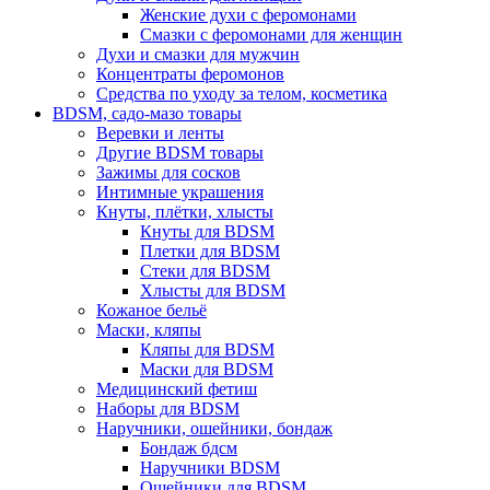
Женские духи с феромонами
Смазки с феромонами для женщин
Духи и смазки для мужчин
Концентраты феромонов
Средства по уходу за телом, косметика
BDSM, садо-мазо товары
Веревки и ленты
Другие BDSM товары
Зажимы для сосков
Интимные украшения
Кнуты, плётки, хлысты
Кнуты для BDSM
Плетки для BDSM
Стеки для BDSM
Хлысты для BDSM
Кожаное бельё
Маски, кляпы
Кляпы для BDSM
Маски для BDSM
Медицинский фетиш
Наборы для BDSM
Наручники, ошейники, бондаж
Бондаж бдсм
Наручники BDSM
Ошейники для BDSM