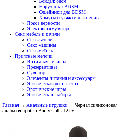
Бондаж бдсм
Наручники BDSM
Ошейники для BDSM
Хомуты и утяжки для пениса
Пояса верности
Электростимуляторы
Секс-мебель и качели
Секс-качели
Секс-машины
Секс-мебель
Приятные мелочи
Интимная гигиена
Презервативы
Сувениры
Элементы питания и аксессуары
Эротическая литература
Эротические игры
Эротические наборы
Главная
→
Анальные игрушки
→
Черная силиконовая
анальная пробка Booty Call - 12 см.