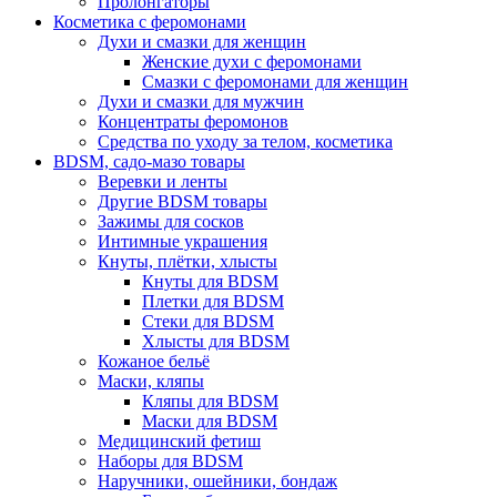
Пролонгаторы
Косметика с феромонами
Духи и смазки для женщин
Женские духи с феромонами
Смазки с феромонами для женщин
Духи и смазки для мужчин
Концентраты феромонов
Средства по уходу за телом, косметика
BDSM, садо-мазо товары
Веревки и ленты
Другие BDSM товары
Зажимы для сосков
Интимные украшения
Кнуты, плётки, хлысты
Кнуты для BDSM
Плетки для BDSM
Стеки для BDSM
Хлысты для BDSM
Кожаное бельё
Маски, кляпы
Кляпы для BDSM
Маски для BDSM
Медицинский фетиш
Наборы для BDSM
Наручники, ошейники, бондаж