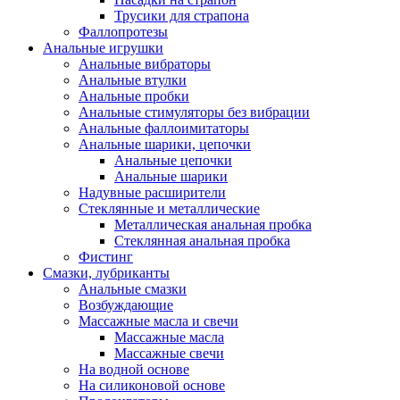
Трусики для страпона
Фаллопротезы
Анальные игрушки
Анальные вибраторы
Анальные втулки
Анальные пробки
Анальные стимуляторы без вибрации
Анальные фаллоимитаторы
Анальные шарики, цепочки
Анальные цепочки
Анальные шарики
Надувные расширители
Стеклянные и металлические
Металлическая анальная пробка
Стеклянная анальная пробка
Фистинг
Смазки, лубриканты
Анальные смазки
Возбуждающие
Массажные масла и свечи
Массажные масла
Массажные свечи
На водной основе
На силиконовой основе