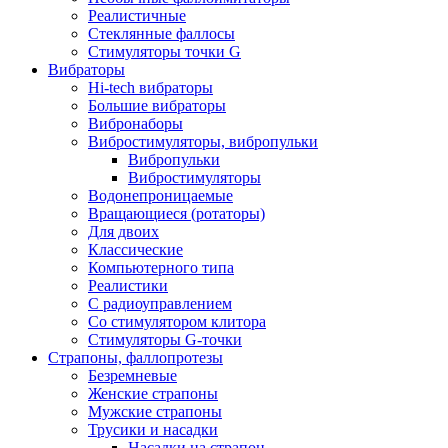
Реалистичные
Стеклянные фаллосы
Стимуляторы точки G
Вибраторы
Hi-tech вибраторы
Большие вибраторы
Вибронаборы
Вибростимуляторы, вибропульки
Вибропульки
Вибростимуляторы
Водонепроницаемые
Вращающиеся (ротаторы)
Для двоих
Классические
Компьютерного типа
Реалистики
С радиоуправлением
Со стимулятором клитора
Стимуляторы G-точки
Страпоны, фаллопротезы
Безремневые
Женские страпоны
Мужские страпоны
Трусики и насадки
Насадки на страпон