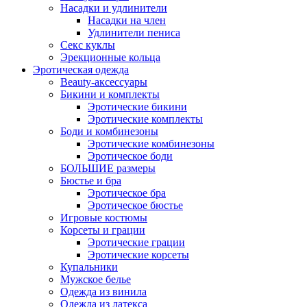
Насадки и удлинители
Насадки на член
Удлинители пениса
Секс куклы
Эрекционные кольца
Эротическая одежда
Beauty-аксессуары
Бикини и комплекты
Эротические бикини
Эротические комплекты
Боди и комбинезоны
Эротические комбинезоны
Эротическое боди
БОЛЬШИЕ размеры
Бюстье и бра
Эротическое бра
Эротическое бюстье
Игровые костюмы
Корсеты и грации
Эротические грации
Эротические корсеты
Купальники
Мужское белье
Одежда из винила
Одежда из латекса