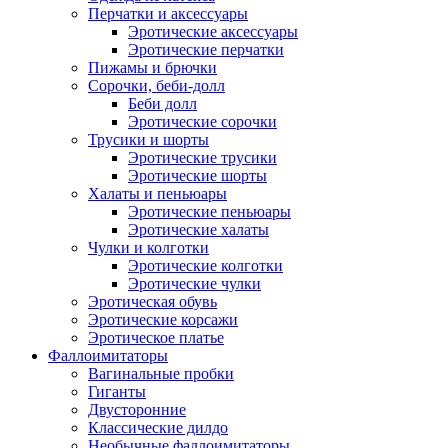
Перчатки и аксессуары
Эротические аксессуары
Эротические перчатки
Пижамы и брючки
Сорочки, беби-долл
Беби долл
Эротические сорочки
Трусики и шорты
Эротические трусики
Эротические шорты
Халаты и пеньюары
Эротические пеньюары
Эротические халаты
Чулки и колготки
Эротические колготки
Эротические чулки
Эротическая обувь
Эротические корсажи
Эротическое платье
Фаллоимитаторы
Вагинальные пробки
Гиганты
Двусторонние
Классические дилдо
Необычные фаллоимитаторы