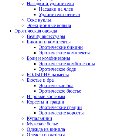
Насадки и удлинители
Насадки на член
Удлинители пениса
Секс куклы
Эрекционные кольца
Эротическая одежда
Beauty-аксессуары
Бикини и комплекты
Эротические бикини
Эротические комплекты
Боди и комбинезоны
Эротические комбинезоны
Эротическое боди
БОЛЬШИЕ размеры
Бюстье и бра
Эротическое бра
Эротическое бюстье
Игровые костюмы
Корсеты и грации
Эротические грации
Эротические корсеты
Купальники
Мужское белье
Одежда из винила
Одежда из латекса