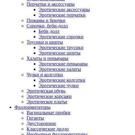
Перчатки и аксессуары
Эротические аксессуары
Эротические перчатки
Пижамы и брючки
Сорочки, беби-долл
Беби долл
Эротические сорочки
Трусики и шорты
Эротические трусики
Эротические шорты
Халаты и пеньюары
Эротические пеньюары
Эротические халаты
Чулки и колготки
Эротические колготки
Эротические чулки
Эротическая обувь
Эротические корсажи
Эротическое платье
Фаллоимитаторы
Вагинальные пробки
Гиганты
Двусторонние
Классические дилдо
Необычные фаллоимитаторы