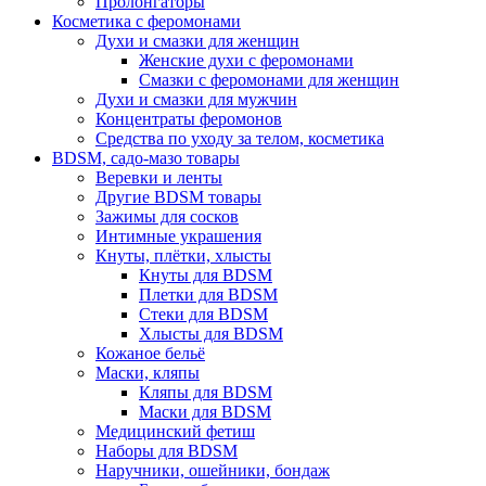
Пролонгаторы
Косметика с феромонами
Духи и смазки для женщин
Женские духи с феромонами
Смазки с феромонами для женщин
Духи и смазки для мужчин
Концентраты феромонов
Средства по уходу за телом, косметика
BDSM, садо-мазо товары
Веревки и ленты
Другие BDSM товары
Зажимы для сосков
Интимные украшения
Кнуты, плётки, хлысты
Кнуты для BDSM
Плетки для BDSM
Стеки для BDSM
Хлысты для BDSM
Кожаное бельё
Маски, кляпы
Кляпы для BDSM
Маски для BDSM
Медицинский фетиш
Наборы для BDSM
Наручники, ошейники, бондаж