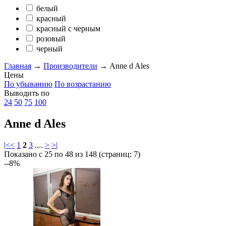
белый
красный
красный с черным
розовый
черный
Главная
→
Производители
→
Anne d Ales
Цены
По убыванию
По возрастанию
Выводить по
24
50
75
100
Anne d Ales
|<
<
1
2
3
....
>
>|
Показано с 25 по 48 из 148 (страниц: 7)
--8%