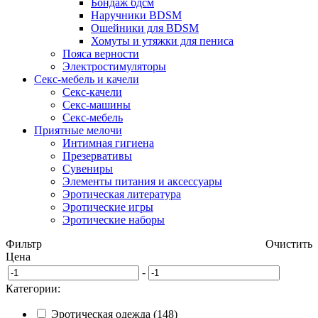
Бондаж бдсм
Наручники BDSM
Ошейники для BDSM
Хомуты и утяжки для пениса
Пояса верности
Электростимуляторы
Секс-мебель и качели
Секс-качели
Секс-машины
Секс-мебель
Приятные мелочи
Интимная гигиена
Презервативы
Сувениры
Элементы питания и аксессуары
Эротическая литература
Эротические игры
Эротические наборы
Фильтр
Очистить
Цена
-
Категории:
Эротическая одежда (148)