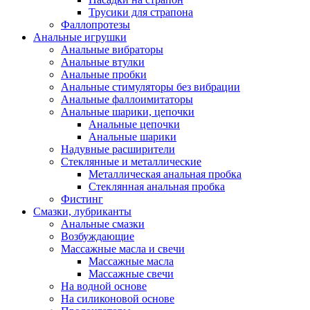
Трусики для страпона
Фаллопротезы
Анальные игрушки
Анальные вибраторы
Анальные втулки
Анальные пробки
Анальные стимуляторы без вибрации
Анальные фаллоимитаторы
Анальные шарики, цепочки
Анальные цепочки
Анальные шарики
Надувные расширители
Стеклянные и металлические
Металлическая анальная пробка
Стеклянная анальная пробка
Фистинг
Смазки, лубриканты
Анальные смазки
Возбуждающие
Массажные масла и свечи
Массажные масла
Массажные свечи
На водной основе
На силиконовой основе