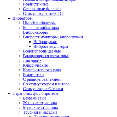
Реалистичные
Стеклянные фаллосы
Стимуляторы точки G
Вибраторы
Hi-tech вибраторы
Большие вибраторы
Вибронаборы
Вибростимуляторы, вибропульки
Вибропульки
Вибростимуляторы
Водонепроницаемые
Вращающиеся (ротаторы)
Для двоих
Классические
Компьютерного типа
Реалистики
С радиоуправлением
Со стимулятором клитора
Стимуляторы G-точки
Страпоны, фаллопротезы
Безремневые
Женские страпоны
Мужские страпоны
Трусики и насадки
Насадки на страпон