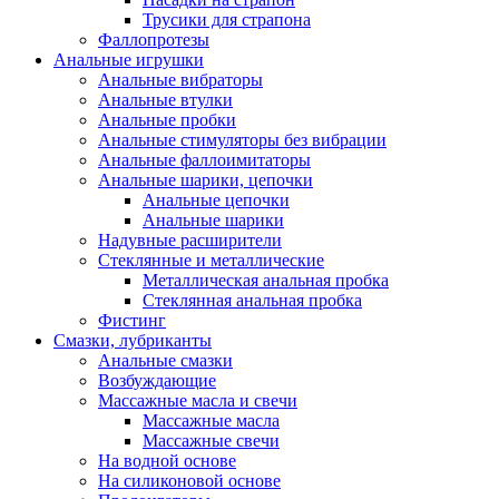
Трусики для страпона
Фаллопротезы
Анальные игрушки
Анальные вибраторы
Анальные втулки
Анальные пробки
Анальные стимуляторы без вибрации
Анальные фаллоимитаторы
Анальные шарики, цепочки
Анальные цепочки
Анальные шарики
Надувные расширители
Стеклянные и металлические
Металлическая анальная пробка
Стеклянная анальная пробка
Фистинг
Смазки, лубриканты
Анальные смазки
Возбуждающие
Массажные масла и свечи
Массажные масла
Массажные свечи
На водной основе
На силиконовой основе