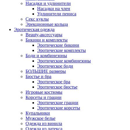
Насадки и удлинители
Насадки на член
Удлинители пениса
Секс куклы
Эрекционные кольца
Эротическая одежда
Beauty-аксессуары
Бикини и комплекты
Эротические бикини
Эротические комплекты
Боди и комбинезоны
Эротические комбинезоны
Эротическое боди
БОЛЬШИЕ размеры
Бюстье и бра
Эротическое бра
Эротическое бюстье
Игровые костюмы
Корсеты и грации
Эротические грации
Эротические корсеты
Купальники
Мужское белье
Одежда из винила
Одежда из латекса