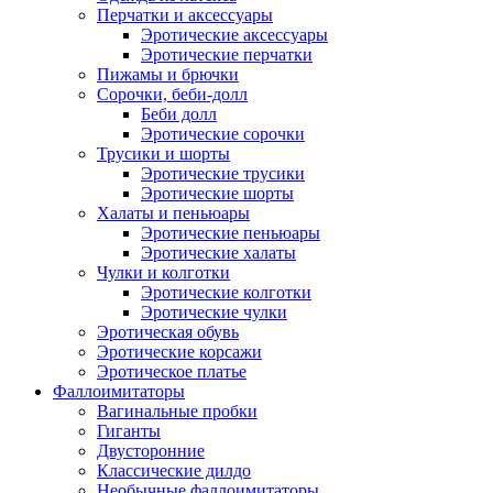
Перчатки и аксессуары
Эротические аксессуары
Эротические перчатки
Пижамы и брючки
Сорочки, беби-долл
Беби долл
Эротические сорочки
Трусики и шорты
Эротические трусики
Эротические шорты
Халаты и пеньюары
Эротические пеньюары
Эротические халаты
Чулки и колготки
Эротические колготки
Эротические чулки
Эротическая обувь
Эротические корсажи
Эротическое платье
Фаллоимитаторы
Вагинальные пробки
Гиганты
Двусторонние
Классические дилдо
Необычные фаллоимитаторы