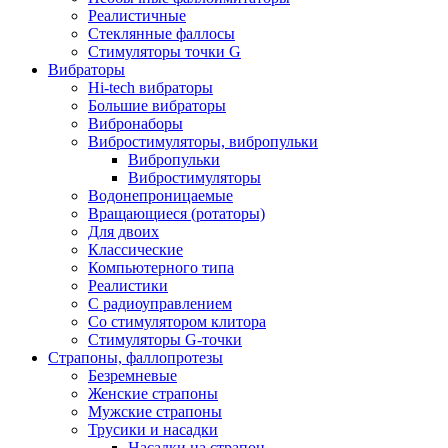
Реалистичные
Стеклянные фаллосы
Стимуляторы точки G
Вибраторы
Hi-tech вибраторы
Большие вибраторы
Вибронаборы
Вибростимуляторы, вибропульки
Вибропульки
Вибростимуляторы
Водонепроницаемые
Вращающиеся (ротаторы)
Для двоих
Классические
Компьютерного типа
Реалистики
С радиоуправлением
Со стимулятором клитора
Стимуляторы G-точки
Страпоны, фаллопротезы
Безремневые
Женские страпоны
Мужские страпоны
Трусики и насадки
Насадки на страпон