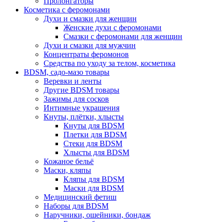
Пролонгаторы
Косметика с феромонами
Духи и смазки для женщин
Женские духи с феромонами
Смазки с феромонами для женщин
Духи и смазки для мужчин
Концентраты феромонов
Средства по уходу за телом, косметика
BDSM, садо-мазо товары
Веревки и ленты
Другие BDSM товары
Зажимы для сосков
Интимные украшения
Кнуты, плётки, хлысты
Кнуты для BDSM
Плетки для BDSM
Стеки для BDSM
Хлысты для BDSM
Кожаное бельё
Маски, кляпы
Кляпы для BDSM
Маски для BDSM
Медицинский фетиш
Наборы для BDSM
Наручники, ошейники, бондаж