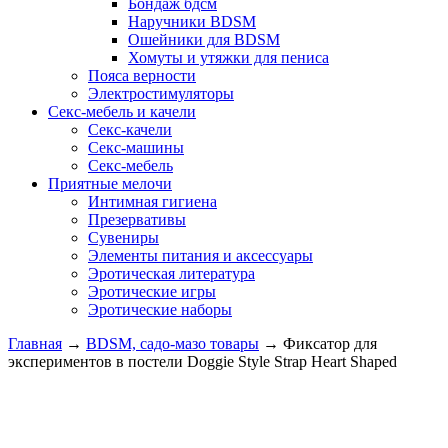
Бондаж бдсм
Наручники BDSM
Ошейники для BDSM
Хомуты и утяжки для пениса
Пояса верности
Электростимуляторы
Секс-мебель и качели
Секс-качели
Секс-машины
Секс-мебель
Приятные мелочи
Интимная гигиена
Презервативы
Сувениры
Элементы питания и аксессуары
Эротическая литература
Эротические игры
Эротические наборы
Главная
→
BDSM, садо-мазо товары
→
Фиксатор для
экспериментов в постели Doggie Style Strap Heart Shaped