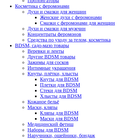
Пролонгаторы
Косметика с феромонами
Духи и смазки для женщин
Женские духи с феромонами
Смазки с феромонами для женщин
Духи и смазки для мужчин
Концентраты феромонов
Средства по уходу за телом, косметика
BDSM, садо-мазо товары
Веревки и ленты
Другие BDSM товары
Зажимы для сосков
Интимные украшения
Кнуты, плётки, хлысты
Кнуты для BDSM
Плетки для BDSM
Стеки для BDSM
Хлысты для BDSM
Кожаное бельё
Маски, кляпы
Кляпы для BDSM
Маски для BDSM
Медицинский фетиш
Наборы для BDSM
Наручники, ошейники, бондаж