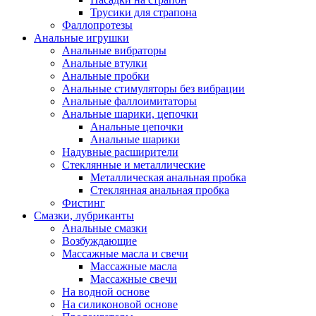
Трусики для страпона
Фаллопротезы
Анальные игрушки
Анальные вибраторы
Анальные втулки
Анальные пробки
Анальные стимуляторы без вибрации
Анальные фаллоимитаторы
Анальные шарики, цепочки
Анальные цепочки
Анальные шарики
Надувные расширители
Стеклянные и металлические
Металлическая анальная пробка
Стеклянная анальная пробка
Фистинг
Смазки, лубриканты
Анальные смазки
Возбуждающие
Массажные масла и свечи
Массажные масла
Массажные свечи
На водной основе
На силиконовой основе