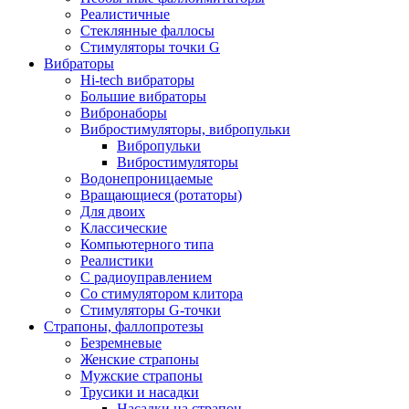
Реалистичные
Стеклянные фаллосы
Стимуляторы точки G
Вибраторы
Hi-tech вибраторы
Большие вибраторы
Вибронаборы
Вибростимуляторы, вибропульки
Вибропульки
Вибростимуляторы
Водонепроницаемые
Вращающиеся (ротаторы)
Для двоих
Классические
Компьютерного типа
Реалистики
С радиоуправлением
Со стимулятором клитора
Стимуляторы G-точки
Страпоны, фаллопротезы
Безремневые
Женские страпоны
Мужские страпоны
Трусики и насадки
Насадки на страпон