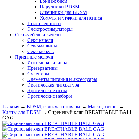
Бондаж бдсм
Наручники BDSM
Ошейники для BDSM
Хомуты и утяжки для пениса
Пояса верности
Электростимуляторы
Секс-мебель и качели
Секс-качели
Секс-машины
Секс-мебель
Приятные мелочи
Интимная гигиена
Презервативы
Сувениры
Элементы питания и аксессуары
Эротическая литература
Эротические игры
Эротические наборы
Главная
→
BDSM, садо-мазо товары
→
Маски, кляпы
→
Кляпы для BDSM
→
Сиреневый кляп BREATHABLE BALL
GAG