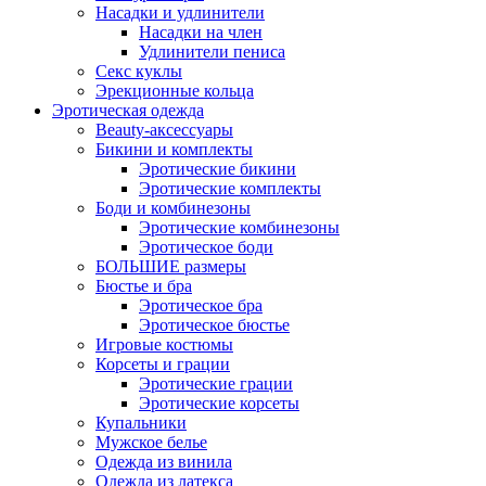
Насадки и удлинители
Насадки на член
Удлинители пениса
Секс куклы
Эрекционные кольца
Эротическая одежда
Beauty-аксессуары
Бикини и комплекты
Эротические бикини
Эротические комплекты
Боди и комбинезоны
Эротические комбинезоны
Эротическое боди
БОЛЬШИЕ размеры
Бюстье и бра
Эротическое бра
Эротическое бюстье
Игровые костюмы
Корсеты и грации
Эротические грации
Эротические корсеты
Купальники
Мужское белье
Одежда из винила
Одежда из латекса