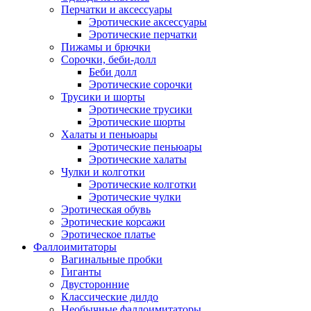
Перчатки и аксессуары
Эротические аксессуары
Эротические перчатки
Пижамы и брючки
Сорочки, беби-долл
Беби долл
Эротические сорочки
Трусики и шорты
Эротические трусики
Эротические шорты
Халаты и пеньюары
Эротические пеньюары
Эротические халаты
Чулки и колготки
Эротические колготки
Эротические чулки
Эротическая обувь
Эротические корсажи
Эротическое платье
Фаллоимитаторы
Вагинальные пробки
Гиганты
Двусторонние
Классические дилдо
Необычные фаллоимитаторы