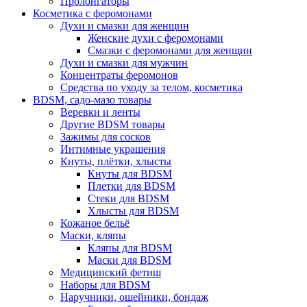
Пролонгаторы
Косметика с феромонами
Духи и смазки для женщин
Женские духи с феромонами
Смазки с феромонами для женщин
Духи и смазки для мужчин
Концентраты феромонов
Средства по уходу за телом, косметика
BDSM, садо-мазо товары
Веревки и ленты
Другие BDSM товары
Зажимы для сосков
Интимные украшения
Кнуты, плётки, хлысты
Кнуты для BDSM
Плетки для BDSM
Стеки для BDSM
Хлысты для BDSM
Кожаное бельё
Маски, кляпы
Кляпы для BDSM
Маски для BDSM
Медицинский фетиш
Наборы для BDSM
Наручники, ошейники, бондаж