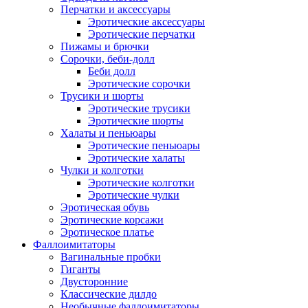
Перчатки и аксессуары
Эротические аксессуары
Эротические перчатки
Пижамы и брючки
Сорочки, беби-долл
Беби долл
Эротические сорочки
Трусики и шорты
Эротические трусики
Эротические шорты
Халаты и пеньюары
Эротические пеньюары
Эротические халаты
Чулки и колготки
Эротические колготки
Эротические чулки
Эротическая обувь
Эротические корсажи
Эротическое платье
Фаллоимитаторы
Вагинальные пробки
Гиганты
Двусторонние
Классические дилдо
Необычные фаллоимитаторы