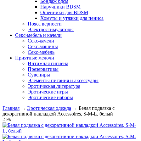
Бондаж бдсм
Наручники BDSM
Ошейники для BDSM
Хомуты и утяжки для пениса
Пояса верности
Электростимуляторы
Секс-мебель и качели
Секс-качели
Секс-машины
Секс-мебель
Приятные мелочи
Интимная гигиена
Презервативы
Сувениры
Элементы питания и аксессуары
Эротическая литература
Эротические игры
Эротические наборы
Главная
→
Эротическая одежда
→
Белая подвязка с
декоративной накладкой Accessoires, S-M-L, белый
-5%