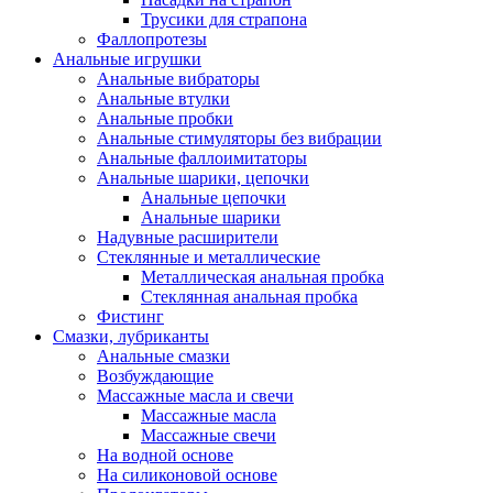
Трусики для страпона
Фаллопротезы
Анальные игрушки
Анальные вибраторы
Анальные втулки
Анальные пробки
Анальные стимуляторы без вибрации
Анальные фаллоимитаторы
Анальные шарики, цепочки
Анальные цепочки
Анальные шарики
Надувные расширители
Стеклянные и металлические
Металлическая анальная пробка
Стеклянная анальная пробка
Фистинг
Смазки, лубриканты
Анальные смазки
Возбуждающие
Массажные масла и свечи
Массажные масла
Массажные свечи
На водной основе
На силиконовой основе