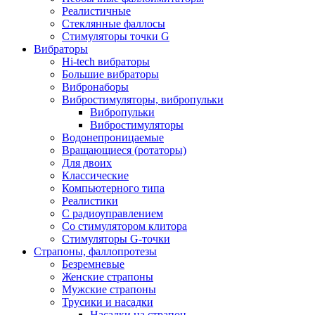
Реалистичные
Стеклянные фаллосы
Стимуляторы точки G
Вибраторы
Hi-tech вибраторы
Большие вибраторы
Вибронаборы
Вибростимуляторы, вибропульки
Вибропульки
Вибростимуляторы
Водонепроницаемые
Вращающиеся (ротаторы)
Для двоих
Классические
Компьютерного типа
Реалистики
С радиоуправлением
Со стимулятором клитора
Стимуляторы G-точки
Страпоны, фаллопротезы
Безремневые
Женские страпоны
Мужские страпоны
Трусики и насадки
Насадки на страпон