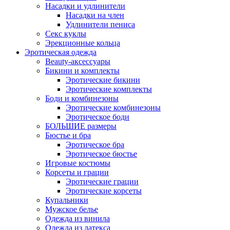
Насадки и удлинители
Насадки на член
Удлинители пениса
Секс куклы
Эрекционные кольца
Эротическая одежда
Beauty-аксессуары
Бикини и комплекты
Эротические бикини
Эротические комплекты
Боди и комбинезоны
Эротические комбинезоны
Эротическое боди
БОЛЬШИЕ размеры
Бюстье и бра
Эротическое бра
Эротическое бюстье
Игровые костюмы
Корсеты и грации
Эротические грации
Эротические корсеты
Купальники
Мужское белье
Одежда из винила
Одежда из латекса