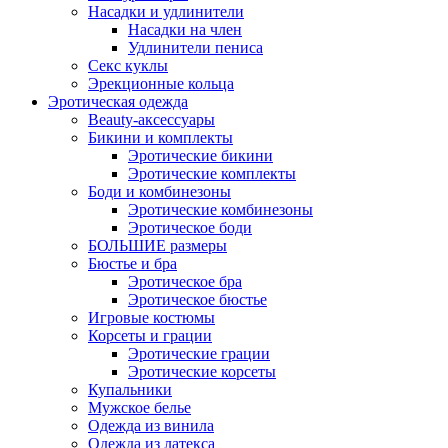
Насадки и удлинители
Насадки на член
Удлинители пениса
Секс куклы
Эрекционные кольца
Эротическая одежда
Beauty-аксессуары
Бикини и комплекты
Эротические бикини
Эротические комплекты
Боди и комбинезоны
Эротические комбинезоны
Эротическое боди
БОЛЬШИЕ размеры
Бюстье и бра
Эротическое бра
Эротическое бюстье
Игровые костюмы
Корсеты и грации
Эротические грации
Эротические корсеты
Купальники
Мужское белье
Одежда из винила
Одежда из латекса