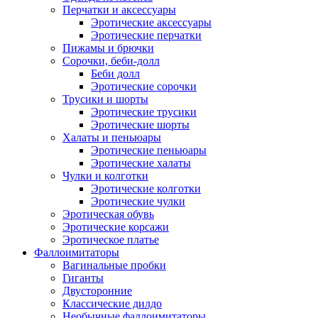
Перчатки и аксессуары
Эротические аксессуары
Эротические перчатки
Пижамы и брючки
Сорочки, беби-долл
Беби долл
Эротические сорочки
Трусики и шорты
Эротические трусики
Эротические шорты
Халаты и пеньюары
Эротические пеньюары
Эротические халаты
Чулки и колготки
Эротические колготки
Эротические чулки
Эротическая обувь
Эротические корсажи
Эротическое платье
Фаллоимитаторы
Вагинальные пробки
Гиганты
Двусторонние
Классические дилдо
Необычные фаллоимитаторы