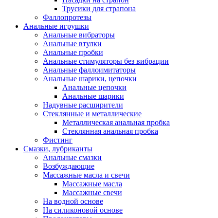
Трусики для страпона
Фаллопротезы
Анальные игрушки
Анальные вибраторы
Анальные втулки
Анальные пробки
Анальные стимуляторы без вибрации
Анальные фаллоимитаторы
Анальные шарики, цепочки
Анальные цепочки
Анальные шарики
Надувные расширители
Стеклянные и металлические
Металлическая анальная пробка
Стеклянная анальная пробка
Фистинг
Смазки, лубриканты
Анальные смазки
Возбуждающие
Массажные масла и свечи
Массажные масла
Массажные свечи
На водной основе
На силиконовой основе