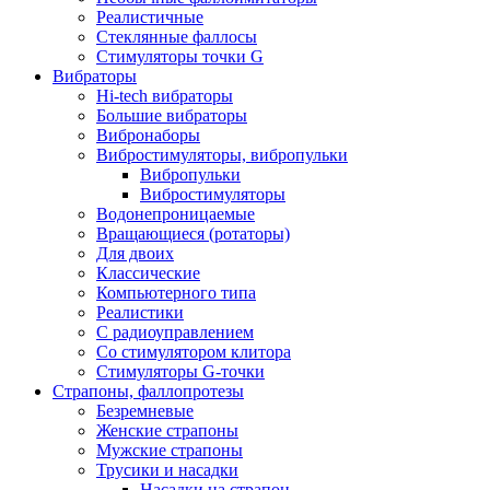
Реалистичные
Стеклянные фаллосы
Стимуляторы точки G
Вибраторы
Hi-tech вибраторы
Большие вибраторы
Вибронаборы
Вибростимуляторы, вибропульки
Вибропульки
Вибростимуляторы
Водонепроницаемые
Вращающиеся (ротаторы)
Для двоих
Классические
Компьютерного типа
Реалистики
С радиоуправлением
Со стимулятором клитора
Стимуляторы G-точки
Страпоны, фаллопротезы
Безремневые
Женские страпоны
Мужские страпоны
Трусики и насадки
Насадки на страпон