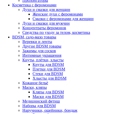
Пролонгаторы
Косметика с феромонами
Духи и смазки для женщин
Женские духи с феромонами
Смазки с феромонами для женщин
Духи и смазки для мужчин
Концентраты феромонов
Средства по уходу за телом, косметика
BDSM, садо-мазо товары
Веревки и ленты
Другие BDSM товары
Зажимы для сосков
Интимные украшения
Кнуты, плётки, хлысты
Кнуты для BDSM
Плетки для BDSM
Стеки для BDSM
Хлысты для BDSM
Кожаное бельё
Маски, кляпы
Кляпы для BDSM
Маски для BDSM
Медицинский фетиш
Наборы для BDSM
Наручники, ошейники, бондаж