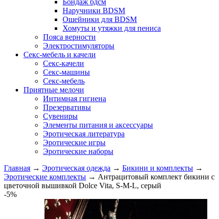
Бондаж бдсм
Наручники BDSM
Ошейники для BDSM
Хомуты и утяжки для пениса
Пояса верности
Электростимуляторы
Секс-мебель и качели
Секс-качели
Секс-машины
Секс-мебель
Приятные мелочи
Интимная гигиена
Презервативы
Сувениры
Элементы питания и аксессуары
Эротическая литература
Эротические игры
Эротические наборы
Главная
→
Эротическая одежда
→
Бикини и комплекты
→
Эротические комплекты
→
Антрацитовый комплект бикини с
цветочной вышивкой Dolce Vita, S-M-L, серый
-5%