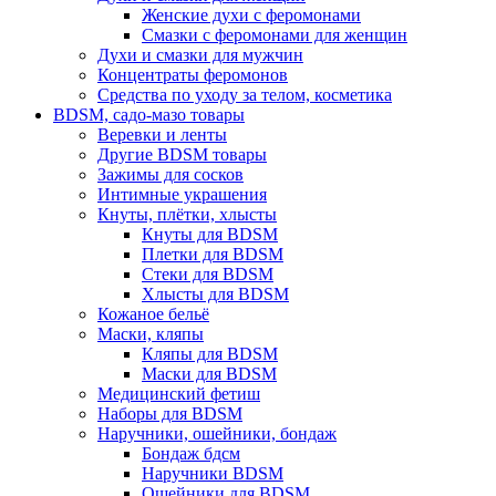
Женские духи с феромонами
Смазки с феромонами для женщин
Духи и смазки для мужчин
Концентраты феромонов
Средства по уходу за телом, косметика
BDSM, садо-мазо товары
Веревки и ленты
Другие BDSM товары
Зажимы для сосков
Интимные украшения
Кнуты, плётки, хлысты
Кнуты для BDSM
Плетки для BDSM
Стеки для BDSM
Хлысты для BDSM
Кожаное бельё
Маски, кляпы
Кляпы для BDSM
Маски для BDSM
Медицинский фетиш
Наборы для BDSM
Наручники, ошейники, бондаж
Бондаж бдсм
Наручники BDSM
Ошейники для BDSM