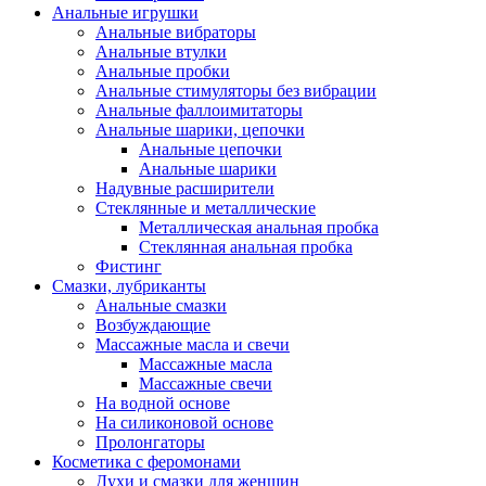
Анальные игрушки
Анальные вибраторы
Анальные втулки
Анальные пробки
Анальные стимуляторы без вибрации
Анальные фаллоимитаторы
Анальные шарики, цепочки
Анальные цепочки
Анальные шарики
Надувные расширители
Стеклянные и металлические
Металлическая анальная пробка
Стеклянная анальная пробка
Фистинг
Смазки, лубриканты
Анальные смазки
Возбуждающие
Массажные масла и свечи
Массажные масла
Массажные свечи
На водной основе
На силиконовой основе
Пролонгаторы
Косметика с феромонами
Духи и смазки для женщин