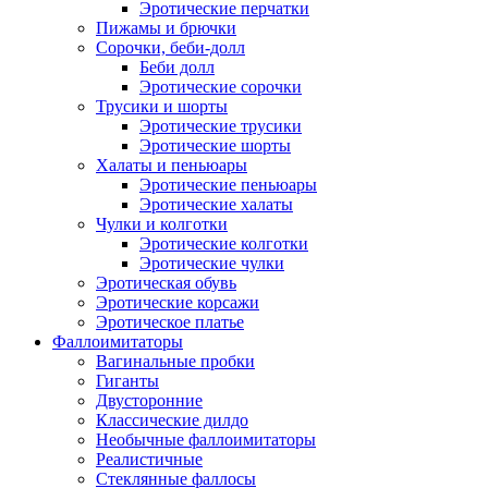
Эротические перчатки
Пижамы и брючки
Сорочки, беби-долл
Беби долл
Эротические сорочки
Трусики и шорты
Эротические трусики
Эротические шорты
Халаты и пеньюары
Эротические пеньюары
Эротические халаты
Чулки и колготки
Эротические колготки
Эротические чулки
Эротическая обувь
Эротические корсажи
Эротическое платье
Фаллоимитаторы
Вагинальные пробки
Гиганты
Двусторонние
Классические дилдо
Необычные фаллоимитаторы
Реалистичные
Стеклянные фаллосы