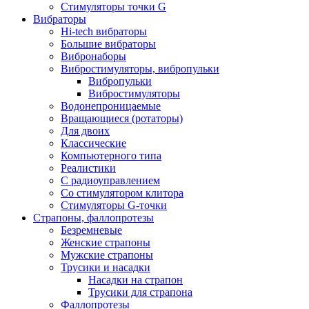
Стимуляторы точки G
Вибраторы
Hi-tech вибраторы
Большие вибраторы
Вибронаборы
Вибростимуляторы, вибропульки
Вибропульки
Вибростимуляторы
Водонепроницаемые
Вращающиеся (ротаторы)
Для двоих
Классические
Компьютерного типа
Реалистики
С радиоуправлением
Со стимулятором клитора
Стимуляторы G-точки
Страпоны, фаллопротезы
Безремневые
Женские страпоны
Мужские страпоны
Трусики и насадки
Насадки на страпон
Трусики для страпона
Фаллопротезы