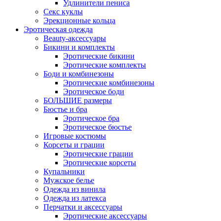
Удлинители пениса
Секс куклы
Эрекционные кольца
Эротическая одежда
Beauty-аксессуары
Бикини и комплекты
Эротические бикини
Эротические комплекты
Боди и комбинезоны
Эротические комбинезоны
Эротическое боди
БОЛЬШИЕ размеры
Бюстье и бра
Эротическое бра
Эротическое бюстье
Игровые костюмы
Корсеты и грации
Эротические грации
Эротические корсеты
Купальники
Мужское белье
Одежда из винила
Одежда из латекса
Перчатки и аксессуары
Эротические аксессуары