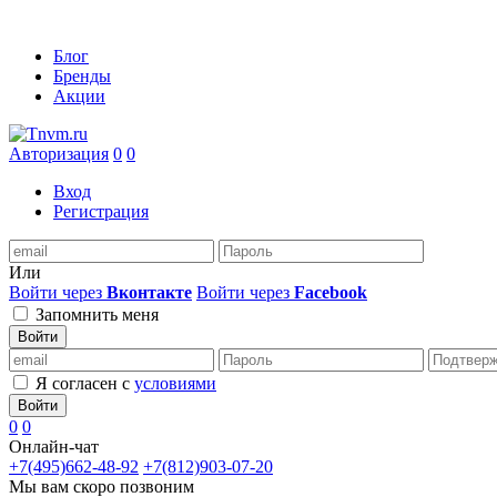
Блог
Бренды
Акции
Авторизация
0
0
Вход
Регистрация
Или
Войти через
Вконтакте
Войти через
Facebook
Запомнить меня
Войти
Я согласен с
условиями
Войти
0
0
Онлайн-чат
+7(495)662-48-92
+7(812)903-07-20
Мы вам скоро позвоним