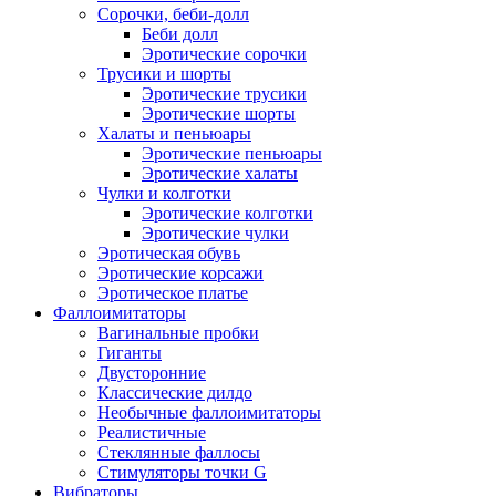
Сорочки, беби-долл
Беби долл
Эротические сорочки
Трусики и шорты
Эротические трусики
Эротические шорты
Халаты и пеньюары
Эротические пеньюары
Эротические халаты
Чулки и колготки
Эротические колготки
Эротические чулки
Эротическая обувь
Эротические корсажи
Эротическое платье
Фаллоимитаторы
Вагинальные пробки
Гиганты
Двусторонние
Классические дилдо
Необычные фаллоимитаторы
Реалистичные
Стеклянные фаллосы
Стимуляторы точки G
Вибраторы