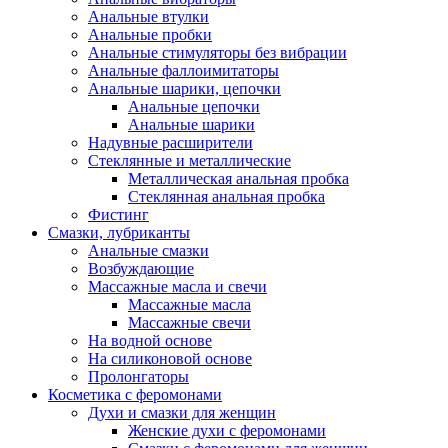
Анальные втулки
Анальные пробки
Анальные стимуляторы без вибрации
Анальные фаллоимитаторы
Анальные шарики, цепочки
Анальные цепочки
Анальные шарики
Надувные расширители
Стеклянные и металлические
Металлическая анальная пробка
Стеклянная анальная пробка
Фистинг
Смазки, лубриканты
Анальные смазки
Возбуждающие
Массажные масла и свечи
Массажные масла
Массажные свечи
На водной основе
На силиконовой основе
Пролонгаторы
Косметика с феромонами
Духи и смазки для женщин
Женские духи с феромонами