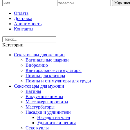
Жду зво
Оплата
Доставка
Анонимность
Контакты
Категории
Секс-товары для женщин
Вагинальные шарики
Виброяйцо
Клиторальные стимуляторы
Помпы для клитора
Помпы и стимуляторы для груди
Секс-товары для мужчин
Вагины
Вакуумные помпы
Массажеры простаты
Мастурбаторы
Насадки и удлинители
Насадки на член
Удлинители пениса
Секс куклы