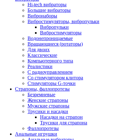
Hi-tech вибраторы
Большие вибраторы
Вибронаборы
Вибростимуляторы, вибропульки
Вибропульки
Вибростимуляторы
Водонепроницаемые
Вращающиеся (ротаторы)
Для двоих
Классические
Компьютерного типа
Реалистики
С радиоуправлением
Со стимулятором клитора
Стимуляторы G-точки
Страпоны, фаллопротезы
Безремневые
Женские страпоны
Мужские страпоны
Трусики и насадки
Насадки на страпон
Трусики для страпона
Фаллопротезы
Анальные игрушки
Анальные вибраторы