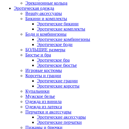
Эрекционные кольца
Эротическая одежда
Beauty-аксессуары
Бикини и комплекты
Эротические бикини
Эротические комплекты
Боди и комбинезоны
Эротические комбинезоны
Эротическое боди
БОЛЬШИЕ размеры
Бюстье и бра
Эротическое бра
Эротическое бюстье
Игровые костюмы
Корсеты и грации
Эротические грации
Эротические корсеты
Купальники
Мужское белье
Одежда из винила
Одежда из латекса
Перчатки и аксессуары
Эротические аксессуары
Эротические перчатки
Пижамы и брючки