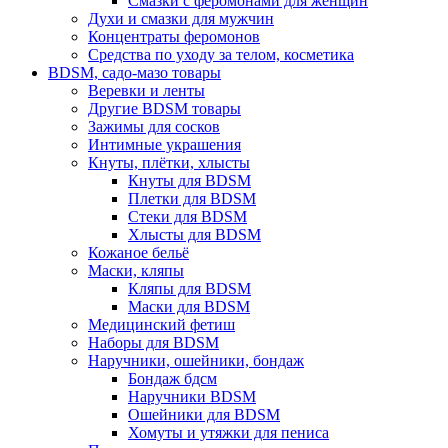
Смазки с феромонами для женщин
Духи и смазки для мужчин
Концентраты феромонов
Средства по уходу за телом, косметика
BDSM, садо-мазо товары
Веревки и ленты
Другие BDSM товары
Зажимы для сосков
Интимные украшения
Кнуты, плётки, хлысты
Кнуты для BDSM
Плетки для BDSM
Стеки для BDSM
Хлысты для BDSM
Кожаное бельё
Маски, кляпы
Кляпы для BDSM
Маски для BDSM
Медицинский фетиш
Наборы для BDSM
Наручники, ошейники, бондаж
Бондаж бдсм
Наручники BDSM
Ошейники для BDSM
Хомуты и утяжки для пениса