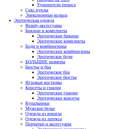
Удлинители пениса
Секс куклы
Эрекционные кольца
Эротическая одежда
Beauty-аксессуары
Бикини и комплекты
Эротические бикини
Эротические комплекты
Боди и комбинезоны
Эротические комбинезоны
Эротическое боди
БОЛЬШИЕ размеры
Бюстье и бра
Эротическое бра
Эротическое бюстье
Игровые костюмы
Корсеты и грации
Эротические грации
Эротические корсеты
Купальники
Мужское белье
Одежда из винила
Одежда из латекса
Перчатки и аксессуары