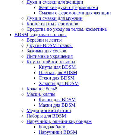
Духи и смазки для женщин
Женские духи с феромонами
Смазки с феромонами для женщин
Духи и смазки для мужчин
Концентраты феромонов
Средства по уходу за телом, косметика
BDSM, садо-мазо товары
Веревки и ленты
Другие BDSM товары
Зажимы для сосков
Интимные украшения
Кнуты, плётки, хлысты
Кнуты для BDSM
Плетки для BDSM
Стеки для BDSM
Хлысты для BDSM
Кожаное бельё
Маски, кляпы
Кляпы для BDSM
Маски для BDSM
Медицинский фетиш
Наборы для BDSM
Наручники, ошейники, бондаж
Бондаж бдсм
Наручники BDSM