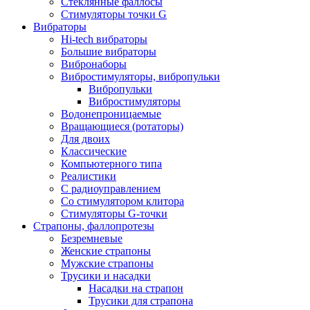
Стеклянные фаллосы
Стимуляторы точки G
Вибраторы
Hi-tech вибраторы
Большие вибраторы
Вибронаборы
Вибростимуляторы, вибропульки
Вибропульки
Вибростимуляторы
Водонепроницаемые
Вращающиеся (ротаторы)
Для двоих
Классические
Компьютерного типа
Реалистики
С радиоуправлением
Со стимулятором клитора
Стимуляторы G-точки
Страпоны, фаллопротезы
Безремневые
Женские страпоны
Мужские страпоны
Трусики и насадки
Насадки на страпон
Трусики для страпона