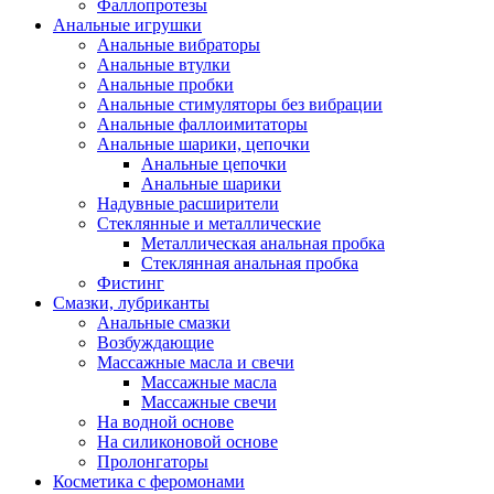
Фаллопротезы
Анальные игрушки
Анальные вибраторы
Анальные втулки
Анальные пробки
Анальные стимуляторы без вибрации
Анальные фаллоимитаторы
Анальные шарики, цепочки
Анальные цепочки
Анальные шарики
Надувные расширители
Стеклянные и металлические
Металлическая анальная пробка
Стеклянная анальная пробка
Фистинг
Смазки, лубриканты
Анальные смазки
Возбуждающие
Массажные масла и свечи
Массажные масла
Массажные свечи
На водной основе
На силиконовой основе
Пролонгаторы
Косметика с феромонами