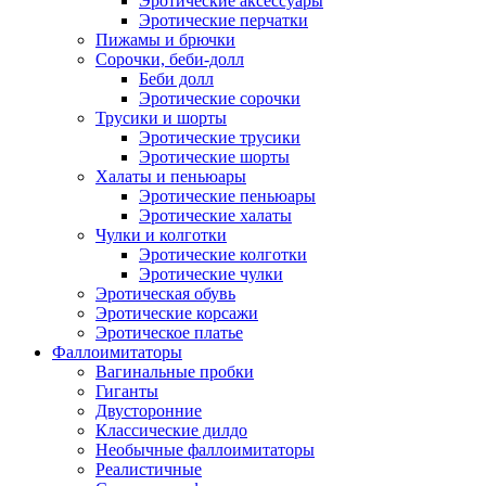
Эротические аксессуары
Эротические перчатки
Пижамы и брючки
Сорочки, беби-долл
Беби долл
Эротические сорочки
Трусики и шорты
Эротические трусики
Эротические шорты
Халаты и пеньюары
Эротические пеньюары
Эротические халаты
Чулки и колготки
Эротические колготки
Эротические чулки
Эротическая обувь
Эротические корсажи
Эротическое платье
Фаллоимитаторы
Вагинальные пробки
Гиганты
Двусторонние
Классические дилдо
Необычные фаллоимитаторы
Реалистичные