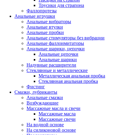
Трусики для страпона
Фаллопротезы
Анальные игрушки
Анальные вибраторы
Анальные втулки
Анальные пробки
Анальные стимуляторы без вибрации
Анальные фаллоимитаторы
Анальные шарики, цепочки
Анальные цепочки
Анальные шарики
Надувные расширители
Стеклянные и металлические
Металлическая анальная пробка
Стеклянная анальная пробка
Фистинг
Смазки, лубриканты
Анальные смазки
Возбуждающие
Массажные масла и свечи
Массажные масла
Массажные свечи
На водной основе
На силиконовой основе