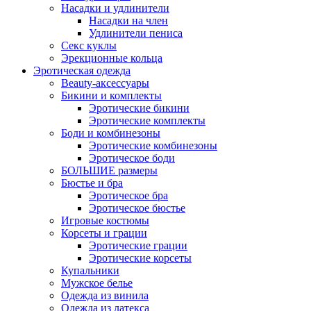
Насадки и удлинители
Насадки на член
Удлинители пениса
Секс куклы
Эрекционные кольца
Эротическая одежда
Beauty-аксессуары
Бикини и комплекты
Эротические бикини
Эротические комплекты
Боди и комбинезоны
Эротические комбинезоны
Эротическое боди
БОЛЬШИЕ размеры
Бюстье и бра
Эротическое бра
Эротическое бюстье
Игровые костюмы
Корсеты и грации
Эротические грации
Эротические корсеты
Купальники
Мужское белье
Одежда из винила
Одежда из латекса