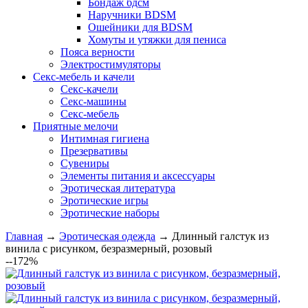
Бондаж бдсм
Наручники BDSM
Ошейники для BDSM
Хомуты и утяжки для пениса
Пояса верности
Электростимуляторы
Секс-мебель и качели
Секс-качели
Секс-машины
Секс-мебель
Приятные мелочи
Интимная гигиена
Презервативы
Сувениры
Элементы питания и аксессуары
Эротическая литература
Эротические игры
Эротические наборы
Главная
→
Эротическая одежда
→
Длинный галстук из
винила с рисунком, безразмерный, розовый
--172%