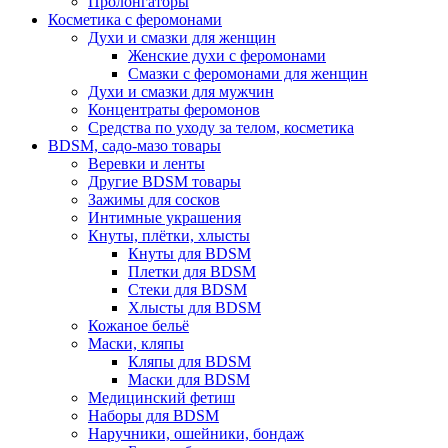
Пролонгаторы
Косметика с феромонами
Духи и смазки для женщин
Женские духи с феромонами
Смазки с феромонами для женщин
Духи и смазки для мужчин
Концентраты феромонов
Средства по уходу за телом, косметика
BDSM, садо-мазо товары
Веревки и ленты
Другие BDSM товары
Зажимы для сосков
Интимные украшения
Кнуты, плётки, хлысты
Кнуты для BDSM
Плетки для BDSM
Стеки для BDSM
Хлысты для BDSM
Кожаное бельё
Маски, кляпы
Кляпы для BDSM
Маски для BDSM
Медицинский фетиш
Наборы для BDSM
Наручники, ошейники, бондаж