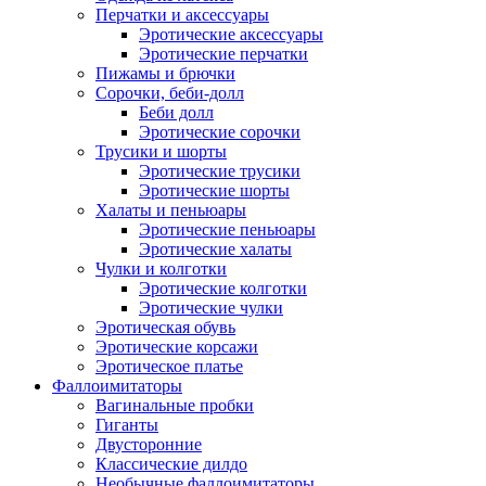
Перчатки и аксессуары
Эротические аксессуары
Эротические перчатки
Пижамы и брючки
Сорочки, беби-долл
Беби долл
Эротические сорочки
Трусики и шорты
Эротические трусики
Эротические шорты
Халаты и пеньюары
Эротические пеньюары
Эротические халаты
Чулки и колготки
Эротические колготки
Эротические чулки
Эротическая обувь
Эротические корсажи
Эротическое платье
Фаллоимитаторы
Вагинальные пробки
Гиганты
Двусторонние
Классические дилдо
Необычные фаллоимитаторы