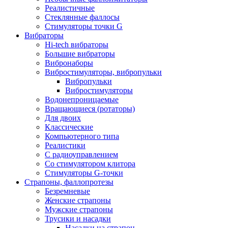
Реалистичные
Стеклянные фаллосы
Стимуляторы точки G
Вибраторы
Hi-tech вибраторы
Большие вибраторы
Вибронаборы
Вибростимуляторы, вибропульки
Вибропульки
Вибростимуляторы
Водонепроницаемые
Вращающиеся (ротаторы)
Для двоих
Классические
Компьютерного типа
Реалистики
С радиоуправлением
Со стимулятором клитора
Стимуляторы G-точки
Страпоны, фаллопротезы
Безремневые
Женские страпоны
Мужские страпоны
Трусики и насадки
Насадки на страпон