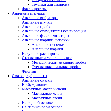
Трусики для страпона
Фаллопротезы
Анальные игрушки
Анальные вибраторы
Анальные втулки
Анальные пробки
Анальные стимуляторы без вибрации
Анальные фаллоимитаторы
Анальные шарики, цепочки
Анальные цепочки
Анальные шарики
Надувные расширители
Стеклянные и металлические
Металлическая анальная пробка
Стеклянная анальная пробка
Фистинг
Смазки, лубриканты
Анальные смазки
Возбуждающие
Массажные масла и свечи
Массажные масла
Массажные свечи
На водной основе
На силиконовой основе