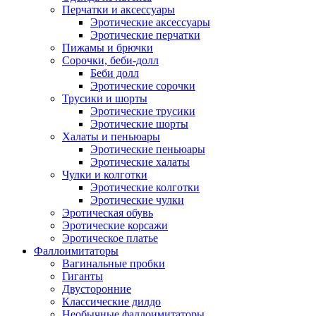
Перчатки и аксессуары
Эротические аксессуары
Эротические перчатки
Пижамы и брючки
Сорочки, беби-долл
Беби долл
Эротические сорочки
Трусики и шорты
Эротические трусики
Эротические шорты
Халаты и пеньюары
Эротические пеньюары
Эротические халаты
Чулки и колготки
Эротические колготки
Эротические чулки
Эротическая обувь
Эротические корсажи
Эротическое платье
Фаллоимитаторы
Вагинальные пробки
Гиганты
Двусторонние
Классические дилдо
Необычные фаллоимитаторы