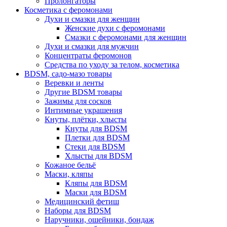
Пролонгаторы
Косметика с феромонами
Духи и смазки для женщин
Женские духи с феромонами
Смазки с феромонами для женщин
Духи и смазки для мужчин
Концентраты феромонов
Средства по уходу за телом, косметика
BDSM, садо-мазо товары
Веревки и ленты
Другие BDSM товары
Зажимы для сосков
Интимные украшения
Кнуты, плётки, хлысты
Кнуты для BDSM
Плетки для BDSM
Стеки для BDSM
Хлысты для BDSM
Кожаное бельё
Маски, кляпы
Кляпы для BDSM
Маски для BDSM
Медицинский фетиш
Наборы для BDSM
Наручники, ошейники, бондаж