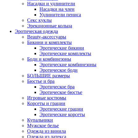
Насадки и удлинители
Насадки на член
Удлинители пениса
Секс куклы
Эрекционные кольца
Эротическая одежда
Beauty-аксессуары
Бикини и комплекты
Эротические бикини
Эротические комплекты
Боди и комбинезоны
Эротические комбинезоны
Эротическое боди
БОЛЬШИЕ размеры
Бюстье и бра
Эротическое бра
Эротическое бюстье
Игровые костюмы
Корсеты и грации
Эротические грации
Эротические корсеты
Купальники
Мужское белье
Одежда из винила
Одежда из латекса