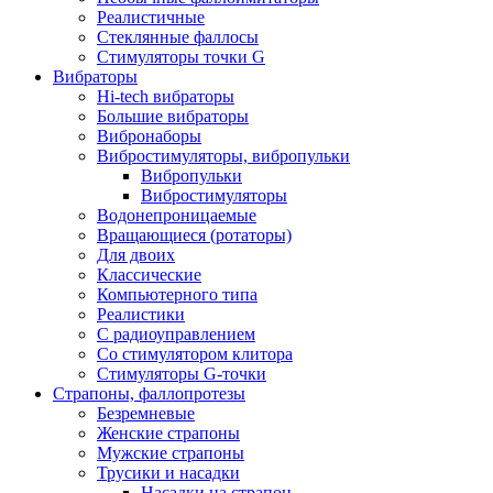
Реалистичные
Стеклянные фаллосы
Стимуляторы точки G
Вибраторы
Hi-tech вибраторы
Большие вибраторы
Вибронаборы
Вибростимуляторы, вибропульки
Вибропульки
Вибростимуляторы
Водонепроницаемые
Вращающиеся (ротаторы)
Для двоих
Классические
Компьютерного типа
Реалистики
С радиоуправлением
Со стимулятором клитора
Стимуляторы G-точки
Страпоны, фаллопротезы
Безремневые
Женские страпоны
Мужские страпоны
Трусики и насадки
Насадки на страпон