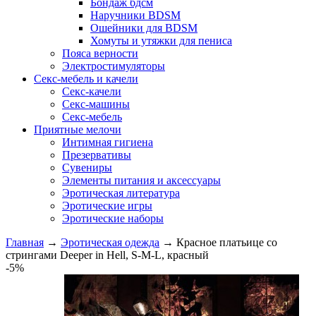
Бондаж бдсм
Наручники BDSM
Ошейники для BDSM
Хомуты и утяжки для пениса
Пояса верности
Электростимуляторы
Секс-мебель и качели
Секс-качели
Секс-машины
Секс-мебель
Приятные мелочи
Интимная гигиена
Презервативы
Сувениры
Элементы питания и аксессуары
Эротическая литература
Эротические игры
Эротические наборы
Главная
→
Эротическая одежда
→
Красное платьице со
стрингами Deeper in Hell, S-M-L, красный
-5%