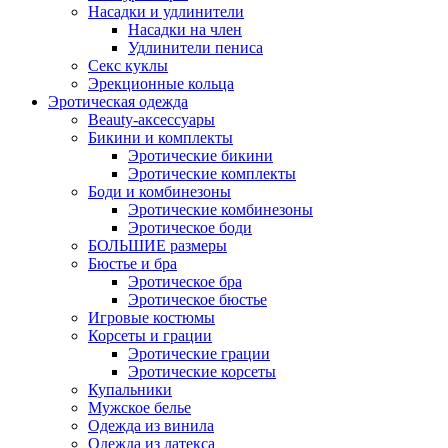
Насадки и удлинители
Насадки на член
Удлинители пениса
Секс куклы
Эрекционные кольца
Эротическая одежда
Beauty-аксессуары
Бикини и комплекты
Эротические бикини
Эротические комплекты
Боди и комбинезоны
Эротические комбинезоны
Эротическое боди
БОЛЬШИЕ размеры
Бюстье и бра
Эротическое бра
Эротическое бюстье
Игровые костюмы
Корсеты и грации
Эротические грации
Эротические корсеты
Купальники
Мужское белье
Одежда из винила
Одежда из латекса