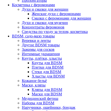
Пролонгаторы
Косметика с феромонами
Духи и смазки для женщин
Женские духи с феромонами
Смазки с феромонами для женщин
Духи и смазки для мужчин
Концентраты феромонов
Средства по уходу за телом, косметика
BDSM, садо-мазо товары
Веревки и ленты
Другие BDSM товары
Зажимы для сосков
Интимные украшения
Кнуты, плётки, хлысты
Кнуты для BDSM
Плетки для BDSM
Стеки для BDSM
Хлысты для BDSM
Кожаное бельё
Маски, кляпы
Кляпы для BDSM
Маски для BDSM
Медицинский фетиш
Наборы для BDSM
Наручники, ошейники, бондаж