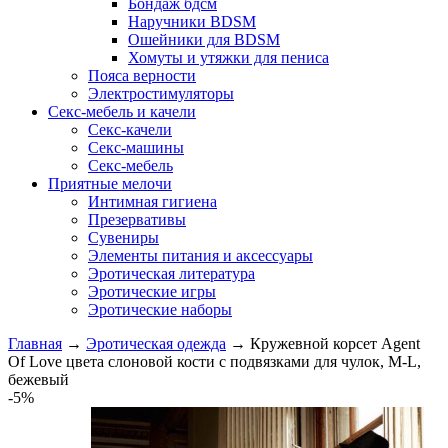
Бондаж бдсм
Наручники BDSM
Ошейники для BDSM
Хомуты и утяжки для пениса
Пояса верности
Электростимуляторы
Секс-мебель и качели
Секс-качели
Секс-машины
Секс-мебель
Приятные мелочи
Интимная гигиена
Презервативы
Сувениры
Элементы питания и аксессуары
Эротическая литература
Эротические игры
Эротические наборы
Главная
→
Эротическая одежда
→
Кружевной корсет Agent
Of Love цвета слоновой кости с подвязками для чулок, M-L,
бежевый
-5%