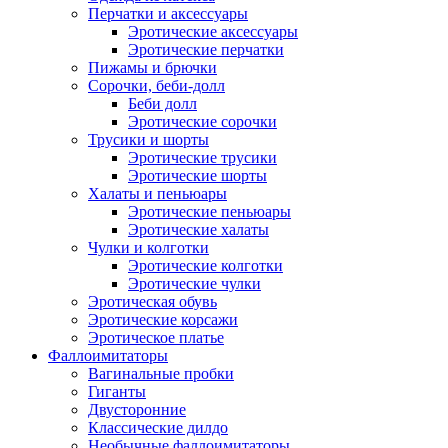
Перчатки и аксессуары
Эротические аксессуары
Эротические перчатки
Пижамы и брючки
Сорочки, беби-долл
Беби долл
Эротические сорочки
Трусики и шорты
Эротические трусики
Эротические шорты
Халаты и пеньюары
Эротические пеньюары
Эротические халаты
Чулки и колготки
Эротические колготки
Эротические чулки
Эротическая обувь
Эротические корсажи
Эротическое платье
Фаллоимитаторы
Вагинальные пробки
Гиганты
Двусторонние
Классические дилдо
Необычные фаллоимитаторы