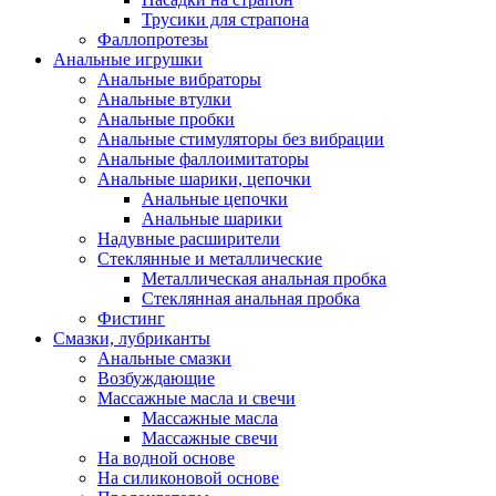
Трусики для страпона
Фаллопротезы
Анальные игрушки
Анальные вибраторы
Анальные втулки
Анальные пробки
Анальные стимуляторы без вибрации
Анальные фаллоимитаторы
Анальные шарики, цепочки
Анальные цепочки
Анальные шарики
Надувные расширители
Стеклянные и металлические
Металлическая анальная пробка
Стеклянная анальная пробка
Фистинг
Смазки, лубриканты
Анальные смазки
Возбуждающие
Массажные масла и свечи
Массажные масла
Массажные свечи
На водной основе
На силиконовой основе