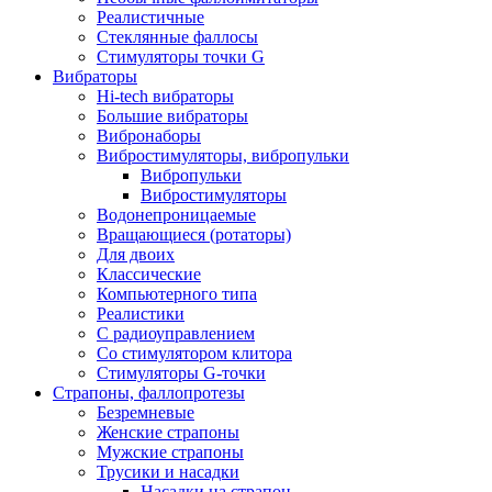
Реалистичные
Стеклянные фаллосы
Стимуляторы точки G
Вибраторы
Hi-tech вибраторы
Большие вибраторы
Вибронаборы
Вибростимуляторы, вибропульки
Вибропульки
Вибростимуляторы
Водонепроницаемые
Вращающиеся (ротаторы)
Для двоих
Классические
Компьютерного типа
Реалистики
С радиоуправлением
Со стимулятором клитора
Стимуляторы G-точки
Страпоны, фаллопротезы
Безремневые
Женские страпоны
Мужские страпоны
Трусики и насадки
Насадки на страпон