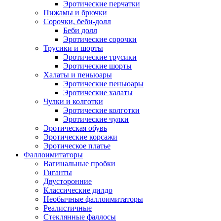
Эротические перчатки
Пижамы и брючки
Сорочки, беби-долл
Беби долл
Эротические сорочки
Трусики и шорты
Эротические трусики
Эротические шорты
Халаты и пеньюары
Эротические пеньюары
Эротические халаты
Чулки и колготки
Эротические колготки
Эротические чулки
Эротическая обувь
Эротические корсажи
Эротическое платье
Фаллоимитаторы
Вагинальные пробки
Гиганты
Двусторонние
Классические дилдо
Необычные фаллоимитаторы
Реалистичные
Стеклянные фаллосы