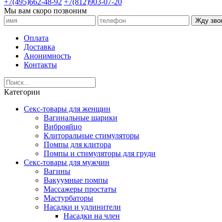
+7(495)662-48-92
+7(812)903-07-20
Мы вам скоро позвоним
Жду зво
Оплата
Доставка
Анонимность
Контакты
Категории
Секс-товары для женщин
Вагинальные шарики
Виброяйцо
Клиторальные стимуляторы
Помпы для клитора
Помпы и стимуляторы для груди
Секс-товары для мужчин
Вагины
Вакуумные помпы
Массажеры простаты
Мастурбаторы
Насадки и удлинители
Насадки на член