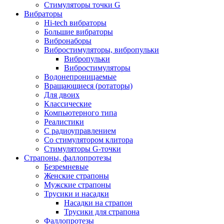
Стимуляторы точки G
Вибраторы
Hi-tech вибраторы
Большие вибраторы
Вибронаборы
Вибростимуляторы, вибропульки
Вибропульки
Вибростимуляторы
Водонепроницаемые
Вращающиеся (ротаторы)
Для двоих
Классические
Компьютерного типа
Реалистики
С радиоуправлением
Со стимулятором клитора
Стимуляторы G-точки
Страпоны, фаллопротезы
Безремневые
Женские страпоны
Мужские страпоны
Трусики и насадки
Насадки на страпон
Трусики для страпона
Фаллопротезы