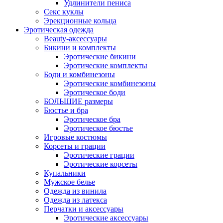
Удлинители пениса
Секс куклы
Эрекционные кольца
Эротическая одежда
Beauty-аксессуары
Бикини и комплекты
Эротические бикини
Эротические комплекты
Боди и комбинезоны
Эротические комбинезоны
Эротическое боди
БОЛЬШИЕ размеры
Бюстье и бра
Эротическое бра
Эротическое бюстье
Игровые костюмы
Корсеты и грации
Эротические грации
Эротические корсеты
Купальники
Мужское белье
Одежда из винила
Одежда из латекса
Перчатки и аксессуары
Эротические аксессуары