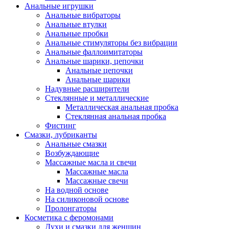
Анальные игрушки
Анальные вибраторы
Анальные втулки
Анальные пробки
Анальные стимуляторы без вибрации
Анальные фаллоимитаторы
Анальные шарики, цепочки
Анальные цепочки
Анальные шарики
Надувные расширители
Стеклянные и металлические
Металлическая анальная пробка
Стеклянная анальная пробка
Фистинг
Смазки, лубриканты
Анальные смазки
Возбуждающие
Массажные масла и свечи
Массажные масла
Массажные свечи
На водной основе
На силиконовой основе
Пролонгаторы
Косметика с феромонами
Духи и смазки для женщин