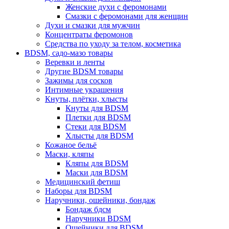
Женские духи с феромонами
Смазки с феромонами для женщин
Духи и смазки для мужчин
Концентраты феромонов
Средства по уходу за телом, косметика
BDSM, садо-мазо товары
Веревки и ленты
Другие BDSM товары
Зажимы для сосков
Интимные украшения
Кнуты, плётки, хлысты
Кнуты для BDSM
Плетки для BDSM
Стеки для BDSM
Хлысты для BDSM
Кожаное бельё
Маски, кляпы
Кляпы для BDSM
Маски для BDSM
Медицинский фетиш
Наборы для BDSM
Наручники, ошейники, бондаж
Бондаж бдсм
Наручники BDSM
Ошейники для BDSM