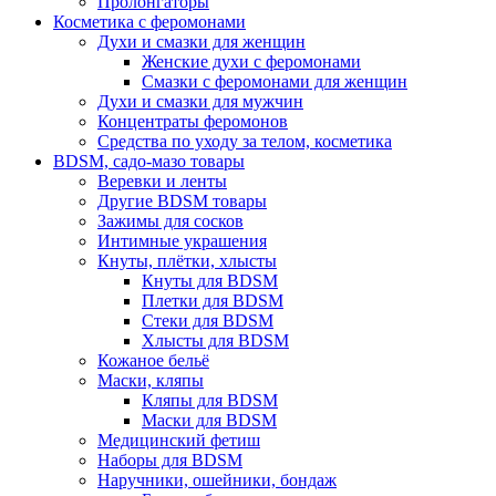
Пролонгаторы
Косметика с феромонами
Духи и смазки для женщин
Женские духи с феромонами
Смазки с феромонами для женщин
Духи и смазки для мужчин
Концентраты феромонов
Средства по уходу за телом, косметика
BDSM, садо-мазо товары
Веревки и ленты
Другие BDSM товары
Зажимы для сосков
Интимные украшения
Кнуты, плётки, хлысты
Кнуты для BDSM
Плетки для BDSM
Стеки для BDSM
Хлысты для BDSM
Кожаное бельё
Маски, кляпы
Кляпы для BDSM
Маски для BDSM
Медицинский фетиш
Наборы для BDSM
Наручники, ошейники, бондаж