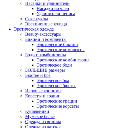
Насадки и удлинители
Насадки на член
Удлинители пениса
Секс куклы
Эрекционные кольца
Эротическая одежда
Beauty-аксессуары
Бикини и комплекты
Эротические бикини
Эротические комплекты
Боди и комбинезоны
Эротические комбинезоны
Эротическое боди
БОЛЬШИЕ размеры
Бюстье и бра
Эротическое бра
Эротическое бюстье
Игровые костюмы
Корсеты и грации
Эротические грации
Эротические корсеты
Купальники
Мужское белье
Одежда из винила
Одежда из латекса