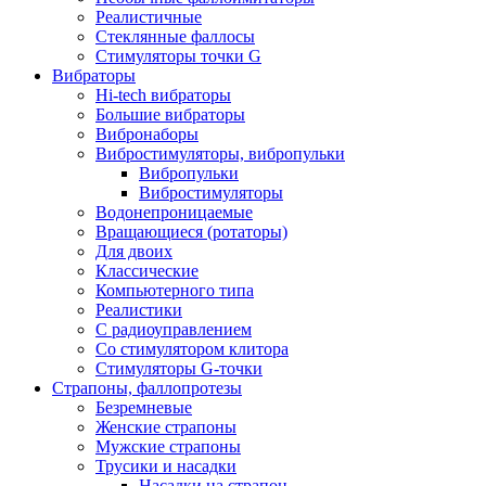
Реалистичные
Стеклянные фаллосы
Стимуляторы точки G
Вибраторы
Hi-tech вибраторы
Большие вибраторы
Вибронаборы
Вибростимуляторы, вибропульки
Вибропульки
Вибростимуляторы
Водонепроницаемые
Вращающиеся (ротаторы)
Для двоих
Классические
Компьютерного типа
Реалистики
С радиоуправлением
Со стимулятором клитора
Стимуляторы G-точки
Страпоны, фаллопротезы
Безремневые
Женские страпоны
Мужские страпоны
Трусики и насадки
Насадки на страпон