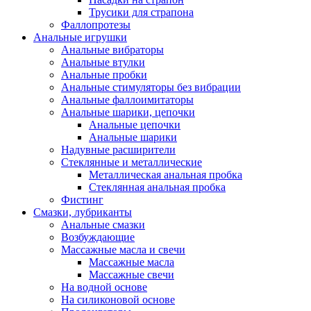
Трусики для страпона
Фаллопротезы
Анальные игрушки
Анальные вибраторы
Анальные втулки
Анальные пробки
Анальные стимуляторы без вибрации
Анальные фаллоимитаторы
Анальные шарики, цепочки
Анальные цепочки
Анальные шарики
Надувные расширители
Стеклянные и металлические
Металлическая анальная пробка
Стеклянная анальная пробка
Фистинг
Смазки, лубриканты
Анальные смазки
Возбуждающие
Массажные масла и свечи
Массажные масла
Массажные свечи
На водной основе
На силиконовой основе