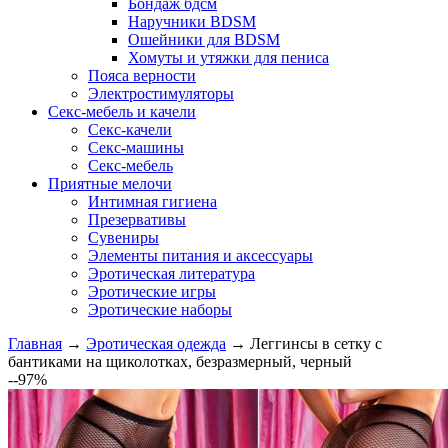
Бондаж бдсм
Наручники BDSM
Ошейники для BDSM
Хомуты и утяжки для пениса
Пояса верности
Электростимуляторы
Секс-мебель и качели
Секс-качели
Секс-машины
Секс-мебель
Приятные мелочи
Интимная гигиена
Презервативы
Сувениры
Элементы питания и аксессуары
Эротическая литература
Эротические игры
Эротические наборы
Главная
→
Эротическая одежда
→
Леггинсы в сетку с
бантиками на щиколотках, безразмерный, черный
--97%