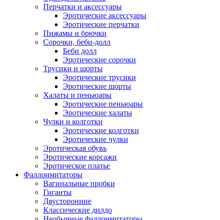
Перчатки и аксессуары
Эротические аксессуары
Эротические перчатки
Пижамы и брючки
Сорочки, беби-долл
Беби долл
Эротические сорочки
Трусики и шорты
Эротические трусики
Эротические шорты
Халаты и пеньюары
Эротические пеньюары
Эротические халаты
Чулки и колготки
Эротические колготки
Эротические чулки
Эротическая обувь
Эротические корсажи
Эротическое платье
Фаллоимитаторы
Вагинальные пробки
Гиганты
Двусторонние
Классические дилдо
Необычные фаллоимитаторы