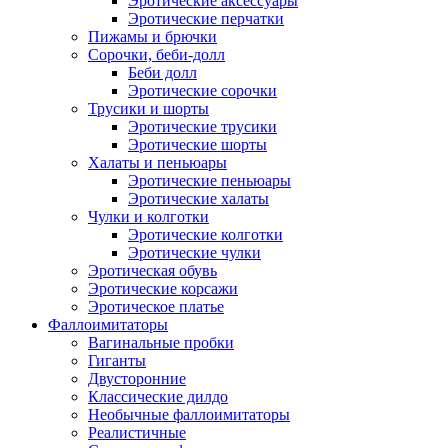
Эротические аксессуары
Эротические перчатки
Пижамы и брючки
Сорочки, беби-долл
Беби долл
Эротические сорочки
Трусики и шорты
Эротические трусики
Эротические шорты
Халаты и пеньюары
Эротические пеньюары
Эротические халаты
Чулки и колготки
Эротические колготки
Эротические чулки
Эротическая обувь
Эротические корсажи
Эротическое платье
Фаллоимитаторы
Вагинальные пробки
Гиганты
Двусторонние
Классические дилдо
Необычные фаллоимитаторы
Реалистичные