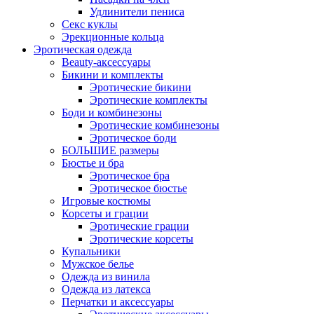
Удлинители пениса
Секс куклы
Эрекционные кольца
Эротическая одежда
Beauty-аксессуары
Бикини и комплекты
Эротические бикини
Эротические комплекты
Боди и комбинезоны
Эротические комбинезоны
Эротическое боди
БОЛЬШИЕ размеры
Бюстье и бра
Эротическое бра
Эротическое бюстье
Игровые костюмы
Корсеты и грации
Эротические грации
Эротические корсеты
Купальники
Мужское белье
Одежда из винила
Одежда из латекса
Перчатки и аксессуары