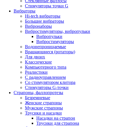
Стеклянные фаллосы
Стимуляторы точки G
Вибраторы
Hi-tech вибраторы
Большие вибраторы
Вибронаборы
Вибростимуляторы, вибропульки
Вибропульки
Вибростимуляторы
Водонепроницаемые
Вращающиеся (ротаторы)
Для двоих
Классические
Компьютерного типа
Реалистики
С радиоуправлением
Со стимулятором клитора
Стимуляторы G-точки
Страпоны, фаллопротезы
Безремневые
Женские страпоны
Мужские страпоны
Трусики и насадки
Насадки на страпон
Трусики для страпона