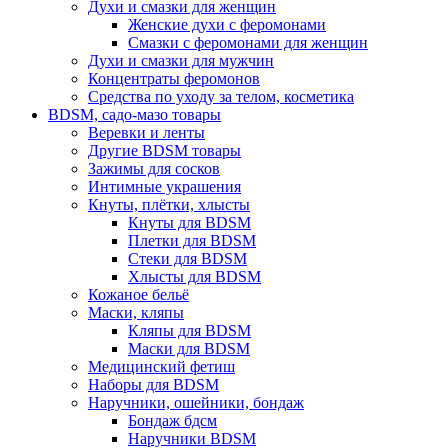
Духи и смазки для женщин
Женские духи с феромонами
Смазки с феромонами для женщин
Духи и смазки для мужчин
Концентраты феромонов
Средства по уходу за телом, косметика
BDSM, садо-мазо товары
Веревки и ленты
Другие BDSM товары
Зажимы для сосков
Интимные украшения
Кнуты, плётки, хлысты
Кнуты для BDSM
Плетки для BDSM
Стеки для BDSM
Хлысты для BDSM
Кожаное бельё
Маски, кляпы
Кляпы для BDSM
Маски для BDSM
Медицинский фетиш
Наборы для BDSM
Наручники, ошейники, бондаж
Бондаж бдсм
Наручники BDSM