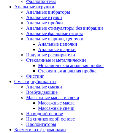
Фаллопротезы
Анальные игрушки
Анальные вибраторы
Анальные втулки
Анальные пробки
Анальные стимуляторы без вибрации
Анальные фаллоимитаторы
Анальные шарики, цепочки
Анальные цепочки
Анальные шарики
Надувные расширители
Стеклянные и металлические
Металлическая анальная пробка
Стеклянная анальная пробка
Фистинг
Смазки, лубриканты
Анальные смазки
Возбуждающие
Массажные масла и свечи
Массажные масла
Массажные свечи
На водной основе
На силиконовой основе
Пролонгаторы
Косметика с феромонами