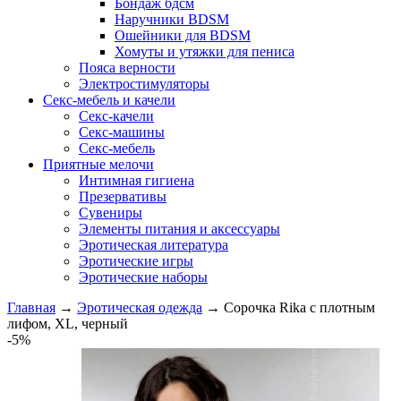
Бондаж бдсм
Наручники BDSM
Ошейники для BDSM
Хомуты и утяжки для пениса
Пояса верности
Электростимуляторы
Секс-мебель и качели
Секс-качели
Секс-машины
Секс-мебель
Приятные мелочи
Интимная гигиена
Презервативы
Сувениры
Элементы питания и аксессуары
Эротическая литература
Эротические игры
Эротические наборы
Главная
→
Эротическая одежда
→
Сорочка Rika с плотным
лифом, XL, черный
-5%