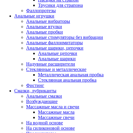
Трусики для страпона
Фаллопротезы
Анальные игрушки
Анальные вибраторы
Анальные втулки
Анальные пробки
Анальные стимуляторы без вибрации
Анальные фаллоимитаторы
Анальные шарики, цепочки
Анальные цепочки
Анальные шарики
Надувные расширители
Стеклянные и металлические
Металлическая анальная пробка
Стеклянная анальная пробка
Фистинг
Смазки, лубриканты
Анальные смазки
Возбуждающие
Массажные масла и свечи
Массажные масла
Массажные свечи
На водной основе
На силиконовой основе