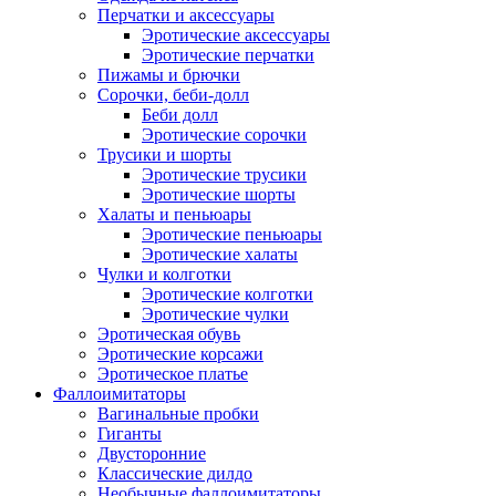
Перчатки и аксессуары
Эротические аксессуары
Эротические перчатки
Пижамы и брючки
Сорочки, беби-долл
Беби долл
Эротические сорочки
Трусики и шорты
Эротические трусики
Эротические шорты
Халаты и пеньюары
Эротические пеньюары
Эротические халаты
Чулки и колготки
Эротические колготки
Эротические чулки
Эротическая обувь
Эротические корсажи
Эротическое платье
Фаллоимитаторы
Вагинальные пробки
Гиганты
Двусторонние
Классические дилдо
Необычные фаллоимитаторы