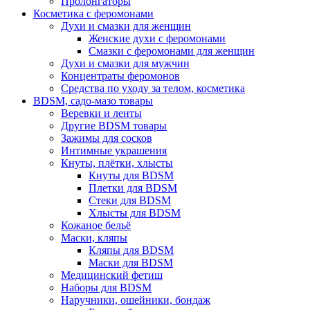
Пролонгаторы
Косметика с феромонами
Духи и смазки для женщин
Женские духи с феромонами
Смазки с феромонами для женщин
Духи и смазки для мужчин
Концентраты феромонов
Средства по уходу за телом, косметика
BDSM, садо-мазо товары
Веревки и ленты
Другие BDSM товары
Зажимы для сосков
Интимные украшения
Кнуты, плётки, хлысты
Кнуты для BDSM
Плетки для BDSM
Стеки для BDSM
Хлысты для BDSM
Кожаное бельё
Маски, кляпы
Кляпы для BDSM
Маски для BDSM
Медицинский фетиш
Наборы для BDSM
Наручники, ошейники, бондаж