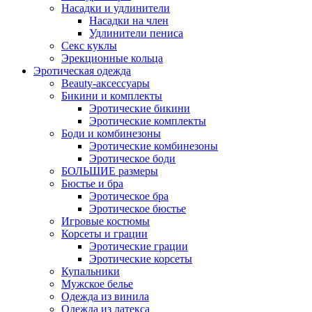
Насадки и удлинители
Насадки на член
Удлинители пениса
Секс куклы
Эрекционные кольца
Эротическая одежда
Beauty-аксессуары
Бикини и комплекты
Эротические бикини
Эротические комплекты
Боди и комбинезоны
Эротические комбинезоны
Эротическое боди
БОЛЬШИЕ размеры
Бюстье и бра
Эротическое бра
Эротическое бюстье
Игровые костюмы
Корсеты и грации
Эротические грации
Эротические корсеты
Купальники
Мужское белье
Одежда из винила
Одежда из латекса