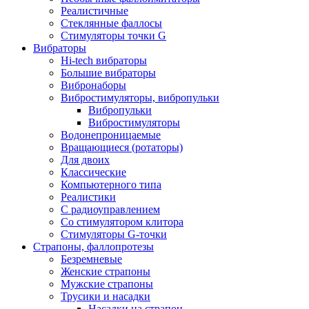
Реалистичные
Стеклянные фаллосы
Стимуляторы точки G
Вибраторы
Hi-tech вибраторы
Большие вибраторы
Вибронаборы
Вибростимуляторы, вибропульки
Вибропульки
Вибростимуляторы
Водонепроницаемые
Вращающиеся (ротаторы)
Для двоих
Классические
Компьютерного типа
Реалистики
С радиоуправлением
Со стимулятором клитора
Стимуляторы G-точки
Страпоны, фаллопротезы
Безремневые
Женские страпоны
Мужские страпоны
Трусики и насадки
Насадки на страпон