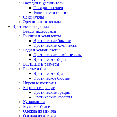
Насадки и удлинители
Насадки на член
Удлинители пениса
Секс куклы
Эрекционные кольца
Эротическая одежда
Beauty-аксессуары
Бикини и комплекты
Эротические бикини
Эротические комплекты
Боди и комбинезоны
Эротические комбинезоны
Эротическое боди
БОЛЬШИЕ размеры
Бюстье и бра
Эротическое бра
Эротическое бюстье
Игровые костюмы
Корсеты и грации
Эротические грации
Эротические корсеты
Купальники
Мужское белье
Одежда из винила
Одежда из латекса