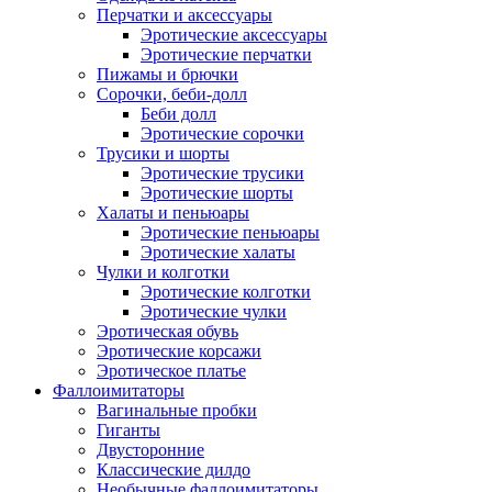
Перчатки и аксессуары
Эротические аксессуары
Эротические перчатки
Пижамы и брючки
Сорочки, беби-долл
Беби долл
Эротические сорочки
Трусики и шорты
Эротические трусики
Эротические шорты
Халаты и пеньюары
Эротические пеньюары
Эротические халаты
Чулки и колготки
Эротические колготки
Эротические чулки
Эротическая обувь
Эротические корсажи
Эротическое платье
Фаллоимитаторы
Вагинальные пробки
Гиганты
Двусторонние
Классические дилдо
Необычные фаллоимитаторы