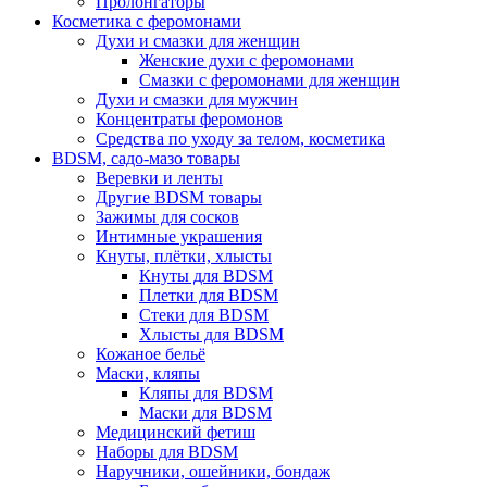
Пролонгаторы
Косметика с феромонами
Духи и смазки для женщин
Женские духи с феромонами
Смазки с феромонами для женщин
Духи и смазки для мужчин
Концентраты феромонов
Средства по уходу за телом, косметика
BDSM, садо-мазо товары
Веревки и ленты
Другие BDSM товары
Зажимы для сосков
Интимные украшения
Кнуты, плётки, хлысты
Кнуты для BDSM
Плетки для BDSM
Стеки для BDSM
Хлысты для BDSM
Кожаное бельё
Маски, кляпы
Кляпы для BDSM
Маски для BDSM
Медицинский фетиш
Наборы для BDSM
Наручники, ошейники, бондаж