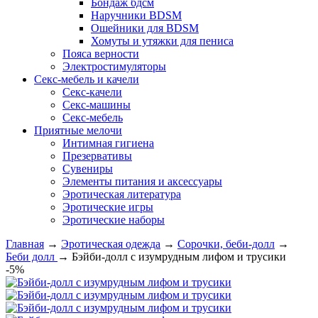
Бондаж бдсм
Наручники BDSM
Ошейники для BDSM
Хомуты и утяжки для пениса
Пояса верности
Электростимуляторы
Секс-мебель и качели
Секс-качели
Секс-машины
Секс-мебель
Приятные мелочи
Интимная гигиена
Презервативы
Сувениры
Элементы питания и аксессуары
Эротическая литература
Эротические игры
Эротические наборы
Главная
→
Эротическая одежда
→
Сорочки, беби-долл
→
Беби долл
→
Бэйби-долл с изумрудным лифом и трусики
-5%