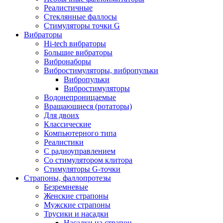
Реалистичные
Стеклянные фаллосы
Стимуляторы точки G
Вибраторы
Hi-tech вибраторы
Большие вибраторы
Вибронаборы
Вибростимуляторы, вибропульки
Вибропульки
Вибростимуляторы
Водонепроницаемые
Вращающиеся (ротаторы)
Для двоих
Классические
Компьютерного типа
Реалистики
С радиоуправлением
Со стимулятором клитора
Стимуляторы G-точки
Страпоны, фаллопротезы
Безремневые
Женские страпоны
Мужские страпоны
Трусики и насадки
Насадки на страпон