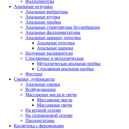
Фаллопротезы
Анальные игрушки
Анальные вибраторы
Анальные втулки
Анальные пробки
Анальные стимуляторы без вибрации
Анальные фаллоимитаторы
Анальные шарики, цепочки
Анальные цепочки
Анальные шарики
Надувные расширители
Стеклянные и металлические
Металлическая анальная пробка
Стеклянная анальная пробка
Фистинг
Смазки, лубриканты
Анальные смазки
Возбуждающие
Массажные масла и свечи
Массажные масла
Массажные свечи
На водной основе
На силиконовой основе
Пролонгаторы
Косметика с феромонами