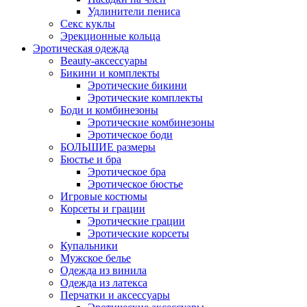
Удлинители пениса
Секс куклы
Эрекционные кольца
Эротическая одежда
Beauty-аксессуары
Бикини и комплекты
Эротические бикини
Эротические комплекты
Боди и комбинезоны
Эротические комбинезоны
Эротическое боди
БОЛЬШИЕ размеры
Бюстье и бра
Эротическое бра
Эротическое бюстье
Игровые костюмы
Корсеты и грации
Эротические грации
Эротические корсеты
Купальники
Мужское белье
Одежда из винила
Одежда из латекса
Перчатки и аксессуары