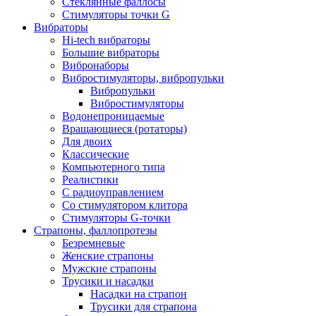
Стеклянные фаллосы
Стимуляторы точки G
Вибраторы
Hi-tech вибраторы
Большие вибраторы
Вибронаборы
Вибростимуляторы, вибропульки
Вибропульки
Вибростимуляторы
Водонепроницаемые
Вращающиеся (ротаторы)
Для двоих
Классические
Компьютерного типа
Реалистики
С радиоуправлением
Со стимулятором клитора
Стимуляторы G-точки
Страпоны, фаллопротезы
Безремневые
Женские страпоны
Мужские страпоны
Трусики и насадки
Насадки на страпон
Трусики для страпона