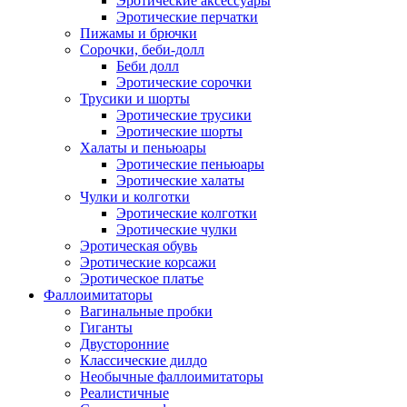
Эротические аксессуары
Эротические перчатки
Пижамы и брючки
Сорочки, беби-долл
Беби долл
Эротические сорочки
Трусики и шорты
Эротические трусики
Эротические шорты
Халаты и пеньюары
Эротические пеньюары
Эротические халаты
Чулки и колготки
Эротические колготки
Эротические чулки
Эротическая обувь
Эротические корсажи
Эротическое платье
Фаллоимитаторы
Вагинальные пробки
Гиганты
Двусторонние
Классические дилдо
Необычные фаллоимитаторы
Реалистичные