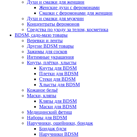
Духи и смазки для женщин
Женские духи с феромонами
Смазки с феромонами для женщин
Духи и смазки для мужчин
Концентраты феромонов
Средства по уходу за телом, косметика
BDSM, садо-мазо товары
Веревки и ленты
Другие BDSM товары
Зажимы для сосков
Интимные украшения
Кнуты, плётки, хлысты
Кнуты для BDSM
Плетки для BDSM
Стеки для BDSM
Хлысты для BDSM
Кожаное бельё
Маски, кляпы
Кляпы для BDSM
Маски для BDSM
Медицинский фетиш
Наборы для BDSM
Наручники, ошейники, бондаж
Бондаж бдсм
Наручники BDSM