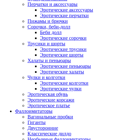
Перчатки и аксессуары
Эротические аксессуары
Эротические перчатки
Пижамы и брючки
Сорочки, беби-долл
Беби долл
Эротические сорочки
Трусики и шорты
Эротические трусики
Эротические шорты
Халаты и пеньюары
Эротические пеньюары
Эротические халаты
Чулки и колготки
Эротические колготки
Эротические чулки
Эротическая обувь
Эротические корсажи
Эротическое платье
Фаллоимитаторы
Вагинальные пробки
Гиганты
Двусторонние
Классические дилдо
Необычные фаллоимитаторы