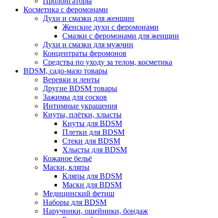
Пролонгаторы
Косметика с феромонами
Духи и смазки для женщин
Женские духи с феромонами
Смазки с феромонами для женщин
Духи и смазки для мужчин
Концентраты феромонов
Средства по уходу за телом, косметика
BDSM, садо-мазо товары
Веревки и ленты
Другие BDSM товары
Зажимы для сосков
Интимные украшения
Кнуты, плётки, хлысты
Кнуты для BDSM
Плетки для BDSM
Стеки для BDSM
Хлысты для BDSM
Кожаное бельё
Маски, кляпы
Кляпы для BDSM
Маски для BDSM
Медицинский фетиш
Наборы для BDSM
Наручники, ошейники, бондаж