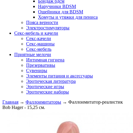
Бондаж бдсм
Наручники BDSM
Ошейники для BDSM
Хомуты и утяжки для пениса
Пояса верности
Электростимуляторы
Секс-мебель и качели
Секс-качели
Секс-машины
Секс-мебель
Приятные мелочи
Интимная гигиена
Презервативы
Сувениры
Элементы питания и аксессуары
Эротическая литература
Эротические игры
Эротические наборы
Главная
→
Фаллоимитаторы
→
Фаллоимитатор-реалистик
Bob Hager - 15,25 см.