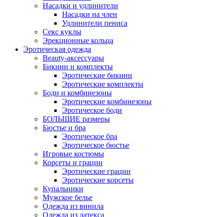
Насадки и удлинители
Насадки на член
Удлинители пениса
Секс куклы
Эрекционные кольца
Эротическая одежда
Beauty-аксессуары
Бикини и комплекты
Эротические бикини
Эротические комплекты
Боди и комбинезоны
Эротические комбинезоны
Эротическое боди
БОЛЬШИЕ размеры
Бюстье и бра
Эротическое бра
Эротическое бюстье
Игровые костюмы
Корсеты и грации
Эротические грации
Эротические корсеты
Купальники
Мужское белье
Одежда из винила
Одежда из латекса