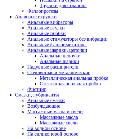
Трусики для страпона
Фаллопротезы
Анальные игрушки
Анальные вибраторы
Анальные втулки
Анальные пробки
Анальные стимуляторы без вибрации
Анальные фаллоимитаторы
Анальные шарики, цепочки
Анальные цепочки
Анальные шарики
Надувные расширители
Стеклянные и металлические
Металлическая анальная пробка
Стеклянная анальная пробка
Фистинг
Смазки, лубриканты
Анальные смазки
Возбуждающие
Массажные масла и свечи
Массажные масла
Массажные свечи
На водной основе
На силиконовой основе