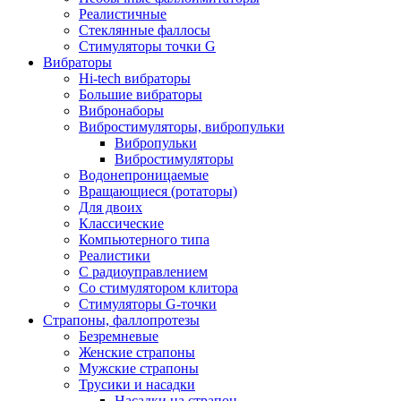
Реалистичные
Стеклянные фаллосы
Стимуляторы точки G
Вибраторы
Hi-tech вибраторы
Большие вибраторы
Вибронаборы
Вибростимуляторы, вибропульки
Вибропульки
Вибростимуляторы
Водонепроницаемые
Вращающиеся (ротаторы)
Для двоих
Классические
Компьютерного типа
Реалистики
С радиоуправлением
Со стимулятором клитора
Стимуляторы G-точки
Страпоны, фаллопротезы
Безремневые
Женские страпоны
Мужские страпоны
Трусики и насадки
Насадки на страпон