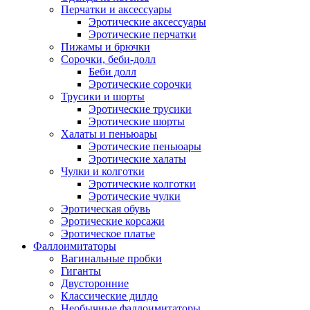
Перчатки и аксессуары
Эротические аксессуары
Эротические перчатки
Пижамы и брючки
Сорочки, беби-долл
Беби долл
Эротические сорочки
Трусики и шорты
Эротические трусики
Эротические шорты
Халаты и пеньюары
Эротические пеньюары
Эротические халаты
Чулки и колготки
Эротические колготки
Эротические чулки
Эротическая обувь
Эротические корсажи
Эротическое платье
Фаллоимитаторы
Вагинальные пробки
Гиганты
Двусторонние
Классические дилдо
Необычные фаллоимитаторы