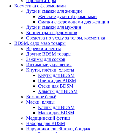
Пролонгаторы
Косметика с феромонами
Духи и смазки для женщин
Женские духи с феромонами
Смазки с феромонами для женщин
Духи и смазки для мужчин
Концентраты феромонов
Средства по уходу за телом, косметика
BDSM, садо-мазо товары
Веревки и ленты
Другие BDSM товары
Зажимы для сосков
Интимные украшения
Кнуты, плётки, хлысты
Кнуты для BDSM
Плетки для BDSM
Стеки для BDSM
Хлысты для BDSM
Кожаное бельё
Маски, кляпы
Кляпы для BDSM
Маски для BDSM
Медицинский фетиш
Наборы для BDSM
Наручники, ошейники, бондаж