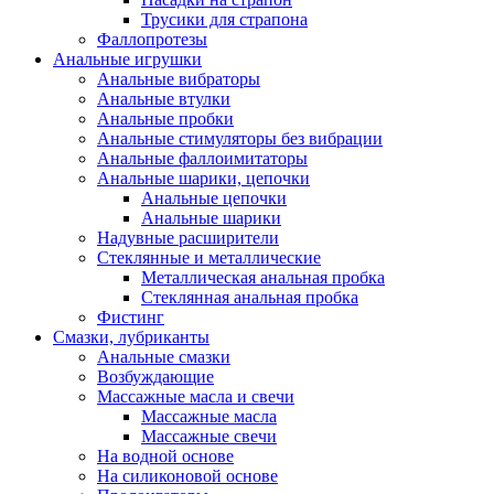
Трусики для страпона
Фаллопротезы
Анальные игрушки
Анальные вибраторы
Анальные втулки
Анальные пробки
Анальные стимуляторы без вибрации
Анальные фаллоимитаторы
Анальные шарики, цепочки
Анальные цепочки
Анальные шарики
Надувные расширители
Стеклянные и металлические
Металлическая анальная пробка
Стеклянная анальная пробка
Фистинг
Смазки, лубриканты
Анальные смазки
Возбуждающие
Массажные масла и свечи
Массажные масла
Массажные свечи
На водной основе
На силиконовой основе