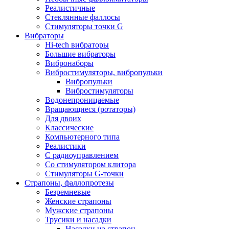
Реалистичные
Стеклянные фаллосы
Стимуляторы точки G
Вибраторы
Hi-tech вибраторы
Большие вибраторы
Вибронаборы
Вибростимуляторы, вибропульки
Вибропульки
Вибростимуляторы
Водонепроницаемые
Вращающиеся (ротаторы)
Для двоих
Классические
Компьютерного типа
Реалистики
С радиоуправлением
Со стимулятором клитора
Стимуляторы G-точки
Страпоны, фаллопротезы
Безремневые
Женские страпоны
Мужские страпоны
Трусики и насадки
Насадки на страпон