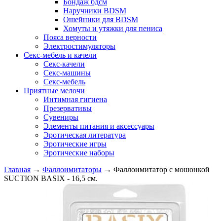
Бондаж бдсм
Наручники BDSM
Ошейники для BDSM
Хомуты и утяжки для пениса
Пояса верности
Электростимуляторы
Секс-мебель и качели
Секс-качели
Секс-машины
Секс-мебель
Приятные мелочи
Интимная гигиена
Презервативы
Сувениры
Элементы питания и аксессуары
Эротическая литература
Эротические игры
Эротические наборы
Главная
→
Фаллоимитаторы
→
Фаллоимитатор с мошонкой
SUCTION BASIX - 16,5 см.