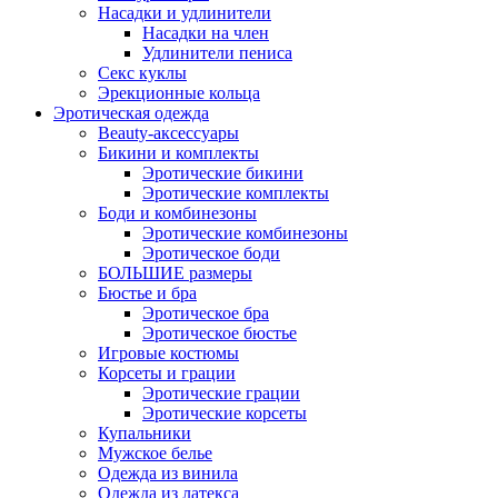
Насадки и удлинители
Насадки на член
Удлинители пениса
Секс куклы
Эрекционные кольца
Эротическая одежда
Beauty-аксессуары
Бикини и комплекты
Эротические бикини
Эротические комплекты
Боди и комбинезоны
Эротические комбинезоны
Эротическое боди
БОЛЬШИЕ размеры
Бюстье и бра
Эротическое бра
Эротическое бюстье
Игровые костюмы
Корсеты и грации
Эротические грации
Эротические корсеты
Купальники
Мужское белье
Одежда из винила
Одежда из латекса