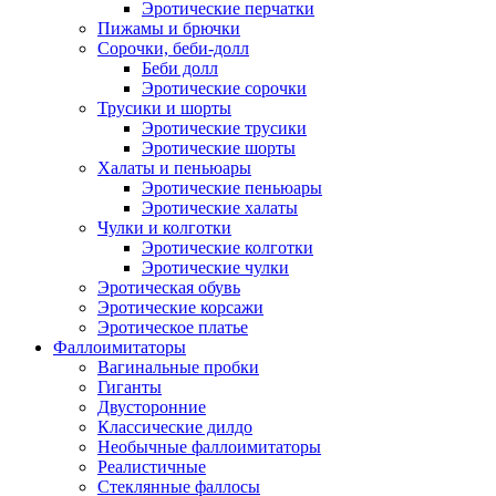
Эротические перчатки
Пижамы и брючки
Сорочки, беби-долл
Беби долл
Эротические сорочки
Трусики и шорты
Эротические трусики
Эротические шорты
Халаты и пеньюары
Эротические пеньюары
Эротические халаты
Чулки и колготки
Эротические колготки
Эротические чулки
Эротическая обувь
Эротические корсажи
Эротическое платье
Фаллоимитаторы
Вагинальные пробки
Гиганты
Двусторонние
Классические дилдо
Необычные фаллоимитаторы
Реалистичные
Стеклянные фаллосы