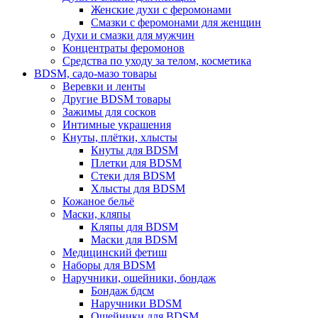
Женские духи с феромонами
Смазки с феромонами для женщин
Духи и смазки для мужчин
Концентраты феромонов
Средства по уходу за телом, косметика
BDSM, садо-мазо товары
Веревки и ленты
Другие BDSM товары
Зажимы для сосков
Интимные украшения
Кнуты, плётки, хлысты
Кнуты для BDSM
Плетки для BDSM
Стеки для BDSM
Хлысты для BDSM
Кожаное бельё
Маски, кляпы
Кляпы для BDSM
Маски для BDSM
Медицинский фетиш
Наборы для BDSM
Наручники, ошейники, бондаж
Бондаж бдсм
Наручники BDSM
Ошейники для BDSM