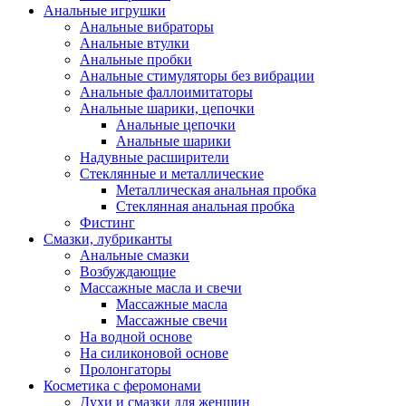
Анальные игрушки
Анальные вибраторы
Анальные втулки
Анальные пробки
Анальные стимуляторы без вибрации
Анальные фаллоимитаторы
Анальные шарики, цепочки
Анальные цепочки
Анальные шарики
Надувные расширители
Стеклянные и металлические
Металлическая анальная пробка
Стеклянная анальная пробка
Фистинг
Смазки, лубриканты
Анальные смазки
Возбуждающие
Массажные масла и свечи
Массажные масла
Массажные свечи
На водной основе
На силиконовой основе
Пролонгаторы
Косметика с феромонами
Духи и смазки для женщин