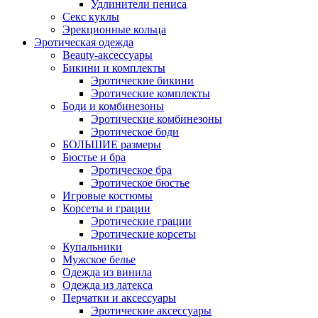
Удлинители пениса
Секс куклы
Эрекционные кольца
Эротическая одежда
Beauty-аксессуары
Бикини и комплекты
Эротические бикини
Эротические комплекты
Боди и комбинезоны
Эротические комбинезоны
Эротическое боди
БОЛЬШИЕ размеры
Бюстье и бра
Эротическое бра
Эротическое бюстье
Игровые костюмы
Корсеты и грации
Эротические грации
Эротические корсеты
Купальники
Мужское белье
Одежда из винила
Одежда из латекса
Перчатки и аксессуары
Эротические аксессуары