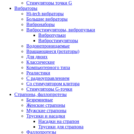
Стимуляторы точки G
Вибраторы
Hi-tech вибраторы
Большие вибраторы
Вибронаборы
Вибростимуляторы, вибропульки
Вибропульки
Вибростимуляторы
Водонепроницаемые
Вращающиеся (ротаторы)
Для двоих
Классические
Компьютерного типа
Реалистики
С радиоуправлением
Со стимулятором клитора
Стимуляторы G-точки
Страпоны, фаллопротезы
Безремневые
Женские страпоны
Мужские страпоны
Трусики и насадки
Насадки на страпон
Трусики для страпона
Фаллопротезы