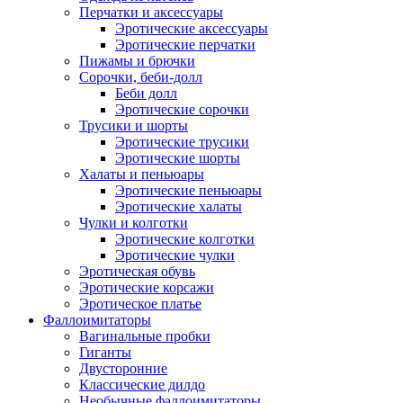
Перчатки и аксессуары
Эротические аксессуары
Эротические перчатки
Пижамы и брючки
Сорочки, беби-долл
Беби долл
Эротические сорочки
Трусики и шорты
Эротические трусики
Эротические шорты
Халаты и пеньюары
Эротические пеньюары
Эротические халаты
Чулки и колготки
Эротические колготки
Эротические чулки
Эротическая обувь
Эротические корсажи
Эротическое платье
Фаллоимитаторы
Вагинальные пробки
Гиганты
Двусторонние
Классические дилдо
Необычные фаллоимитаторы