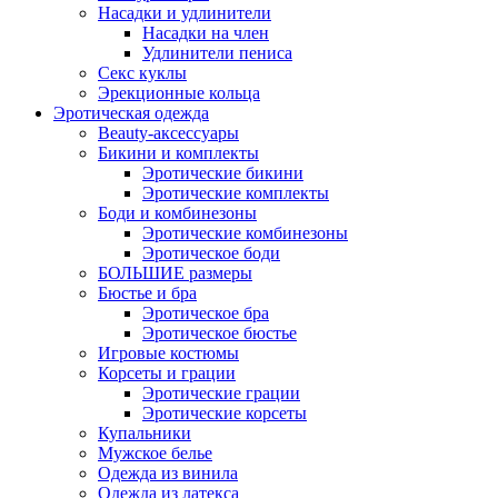
Насадки и удлинители
Насадки на член
Удлинители пениса
Секс куклы
Эрекционные кольца
Эротическая одежда
Beauty-аксессуары
Бикини и комплекты
Эротические бикини
Эротические комплекты
Боди и комбинезоны
Эротические комбинезоны
Эротическое боди
БОЛЬШИЕ размеры
Бюстье и бра
Эротическое бра
Эротическое бюстье
Игровые костюмы
Корсеты и грации
Эротические грации
Эротические корсеты
Купальники
Мужское белье
Одежда из винила
Одежда из латекса