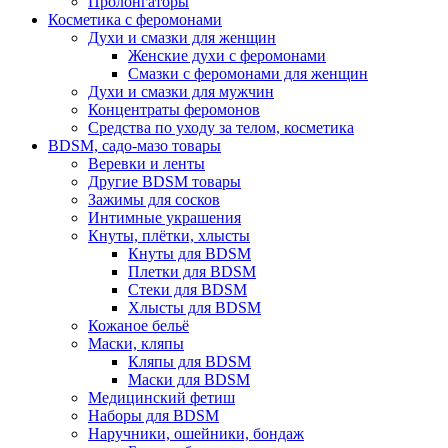
Пролонгаторы
Косметика с феромонами
Духи и смазки для женщин
Женские духи с феромонами
Смазки с феромонами для женщин
Духи и смазки для мужчин
Концентраты феромонов
Средства по уходу за телом, косметика
BDSM, садо-мазо товары
Веревки и ленты
Другие BDSM товары
Зажимы для сосков
Интимные украшения
Кнуты, плётки, хлысты
Кнуты для BDSM
Плетки для BDSM
Стеки для BDSM
Хлысты для BDSM
Кожаное бельё
Маски, кляпы
Кляпы для BDSM
Маски для BDSM
Медицинский фетиш
Наборы для BDSM
Наручники, ошейники, бондаж