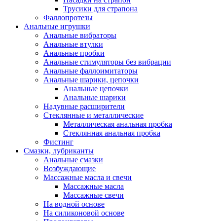
Трусики для страпона
Фаллопротезы
Анальные игрушки
Анальные вибраторы
Анальные втулки
Анальные пробки
Анальные стимуляторы без вибрации
Анальные фаллоимитаторы
Анальные шарики, цепочки
Анальные цепочки
Анальные шарики
Надувные расширители
Стеклянные и металлические
Металлическая анальная пробка
Стеклянная анальная пробка
Фистинг
Смазки, лубриканты
Анальные смазки
Возбуждающие
Массажные масла и свечи
Массажные масла
Массажные свечи
На водной основе
На силиконовой основе