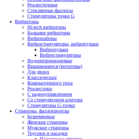
Реалистичные
Стеклянные фаллосы
Стимуляторы точки G
Вибраторы
Hi-tech вибраторы
Большие вибраторы
Вибронаборы
Вибростимуляторы, вибропульки
Вибропульки
Вибростимуляторы
Водонепроницаемые
Вращающиеся (ротаторы)
Для двоих
Классические
Компьютерного типа
Реалистики
С радиоуправлением
Со стимулятором клитора
Стимуляторы G-точки
Страпоны, фаллопротезы
Безремневые
Женские страпоны
Мужские страпоны
Трусики и насадки
Насадки на страпон