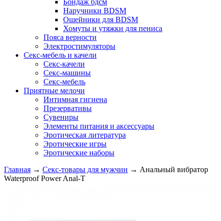
Бондаж бдсм
Наручники BDSM
Ошейники для BDSM
Хомуты и утяжки для пениса
Пояса верности
Электростимуляторы
Секс-мебель и качели
Секс-качели
Секс-машины
Секс-мебель
Приятные мелочи
Интимная гигиена
Презервативы
Сувениры
Элементы питания и аксессуары
Эротическая литература
Эротические игры
Эротические наборы
Главная
→
Секс-товары для мужчин
→
Анальный вибратор
Waterproof Power Anal-T