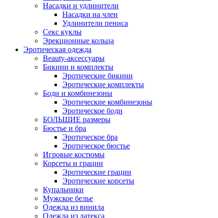
Насадки и удлинители
Насадки на член
Удлинители пениса
Секс куклы
Эрекционные кольца
Эротическая одежда
Beauty-аксессуары
Бикини и комплекты
Эротические бикини
Эротические комплекты
Боди и комбинезоны
Эротические комбинезоны
Эротическое боди
БОЛЬШИЕ размеры
Бюстье и бра
Эротическое бра
Эротическое бюстье
Игровые костюмы
Корсеты и грации
Эротические грации
Эротические корсеты
Купальники
Мужское белье
Одежда из винила
Одежда из латекса