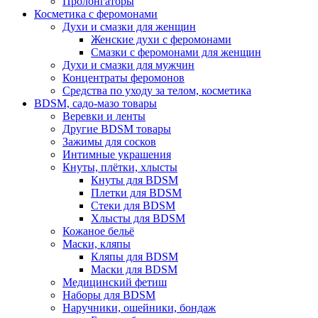
Пролонгаторы
Косметика с феромонами
Духи и смазки для женщин
Женские духи с феромонами
Смазки с феромонами для женщин
Духи и смазки для мужчин
Концентраты феромонов
Средства по уходу за телом, косметика
BDSM, садо-мазо товары
Веревки и ленты
Другие BDSM товары
Зажимы для сосков
Интимные украшения
Кнуты, плётки, хлысты
Кнуты для BDSM
Плетки для BDSM
Стеки для BDSM
Хлысты для BDSM
Кожаное бельё
Маски, кляпы
Кляпы для BDSM
Маски для BDSM
Медицинский фетиш
Наборы для BDSM
Наручники, ошейники, бондаж