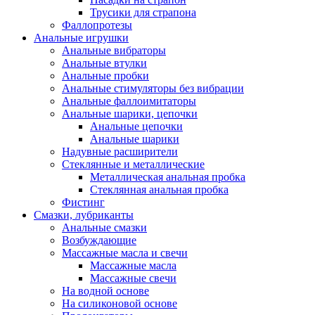
Трусики для страпона
Фаллопротезы
Анальные игрушки
Анальные вибраторы
Анальные втулки
Анальные пробки
Анальные стимуляторы без вибрации
Анальные фаллоимитаторы
Анальные шарики, цепочки
Анальные цепочки
Анальные шарики
Надувные расширители
Стеклянные и металлические
Металлическая анальная пробка
Стеклянная анальная пробка
Фистинг
Смазки, лубриканты
Анальные смазки
Возбуждающие
Массажные масла и свечи
Массажные масла
Массажные свечи
На водной основе
На силиконовой основе