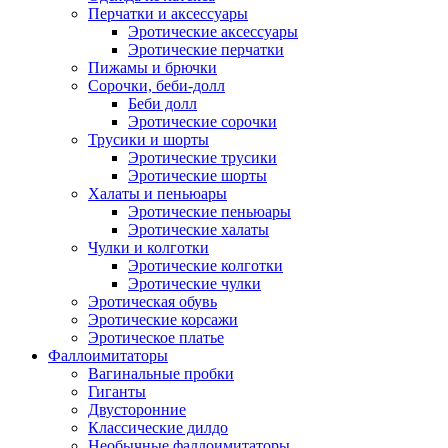
Перчатки и аксессуары
Эротические аксессуары
Эротические перчатки
Пижамы и брючки
Сорочки, беби-долл
Беби долл
Эротические сорочки
Трусики и шорты
Эротические трусики
Эротические шорты
Халаты и пеньюары
Эротические пеньюары
Эротические халаты
Чулки и колготки
Эротические колготки
Эротические чулки
Эротическая обувь
Эротические корсажи
Эротическое платье
Фаллоимитаторы
Вагинальные пробки
Гиганты
Двусторонние
Классические дилдо
Необычные фаллоимитаторы