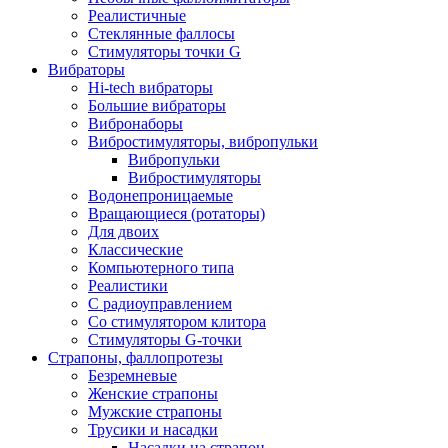
Реалистичные
Стеклянные фаллосы
Стимуляторы точки G
Вибраторы
Hi-tech вибраторы
Большие вибраторы
Вибронаборы
Вибростимуляторы, вибропульки
Вибропульки
Вибростимуляторы
Водонепроницаемые
Вращающиеся (ротаторы)
Для двоих
Классические
Компьютерного типа
Реалистики
С радиоуправлением
Со стимулятором клитора
Стимуляторы G-точки
Страпоны, фаллопротезы
Безремневые
Женские страпоны
Мужские страпоны
Трусики и насадки
Насадки на страпон