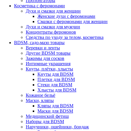
Пролонгаторы
Косметика с феромонами
Духи и смазки для женщин
Женские духи с феромонами
Смазки с феромонами для женщин
Духи и смазки для мужчин
Концентраты феромонов
Средства по уходу за телом, косметика
BDSM, садо-мазо товары
Веревки и ленты
Другие BDSM товары
Зажимы для сосков
Интимные украшения
Кнуты, плётки, хлысты
Кнуты для BDSM
Плетки для BDSM
Стеки для BDSM
Хлысты для BDSM
Кожаное бельё
Маски, кляпы
Кляпы для BDSM
Маски для BDSM
Медицинский фетиш
Наборы для BDSM
Наручники, ошейники, бондаж