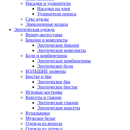
Насадки и удлинители
Насадки на член
Удлинители пениса
Секс куклы
Эрекционные кольца
Эротическая одежда
Beauty-аксессуары
Бикини и комплекты
Эротические бикини
Эротические комплекты
Боди и комбинезоны
Эротические комбинезоны
Эротическое боди
БОЛЬШИЕ размеры
Бюстье и бра
Эротическое бра
Эротическое бюстье
Игровые костюмы
Корсеты и грации
Эротические грации
Эротические корсеты
Купальники
Мужское белье
Одежда из винила
Одежда из латекса