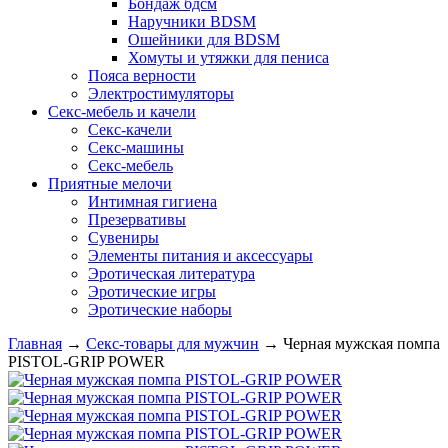
Бондаж бдсм
Наручники BDSM
Ошейники для BDSM
Хомуты и утяжки для пениса
Пояса верности
Электростимуляторы
Секс-мебель и качели
Секс-качели
Секс-машины
Секс-мебель
Приятные мелочи
Интимная гигиена
Презервативы
Сувениры
Элементы питания и аксессуары
Эротическая литература
Эротические игры
Эротические наборы
Главная
→
Секс-товары для мужчин
→
Черная мужская помпа
PISTOL-GRIP POWER