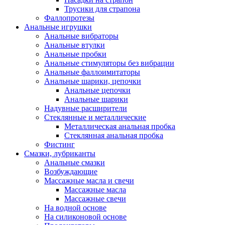
Трусики для страпона
Фаллопротезы
Анальные игрушки
Анальные вибраторы
Анальные втулки
Анальные пробки
Анальные стимуляторы без вибрации
Анальные фаллоимитаторы
Анальные шарики, цепочки
Анальные цепочки
Анальные шарики
Надувные расширители
Стеклянные и металлические
Металлическая анальная пробка
Стеклянная анальная пробка
Фистинг
Смазки, лубриканты
Анальные смазки
Возбуждающие
Массажные масла и свечи
Массажные масла
Массажные свечи
На водной основе
На силиконовой основе