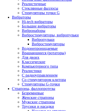
Реалистичные
Стеклянные фаллосы
Стимуляторы точки G
Вибраторы
Hi-tech вибраторы
Большие вибраторы
Вибронаборы
Вибростимуляторы, вибропульки
Вибропульки
Вибростимуляторы
Водонепроницаемые
Вращающиеся (ротаторы)
Для двоих
Классические
Компьютерного типа
Реалистики
С радиоуправлением
Со стимулятором клитора
Стимуляторы G-точки
Страпоны, фаллопротезы
Безремневые
Женские страпоны
Мужские страпоны
Трусики и насадки
Насадки на страпон