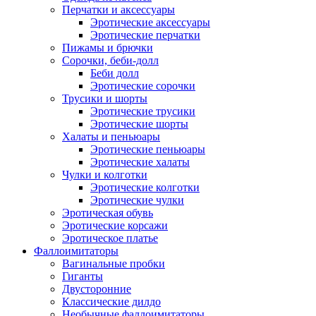
Перчатки и аксессуары
Эротические аксессуары
Эротические перчатки
Пижамы и брючки
Сорочки, беби-долл
Беби долл
Эротические сорочки
Трусики и шорты
Эротические трусики
Эротические шорты
Халаты и пеньюары
Эротические пеньюары
Эротические халаты
Чулки и колготки
Эротические колготки
Эротические чулки
Эротическая обувь
Эротические корсажи
Эротическое платье
Фаллоимитаторы
Вагинальные пробки
Гиганты
Двусторонние
Классические дилдо
Необычные фаллоимитаторы