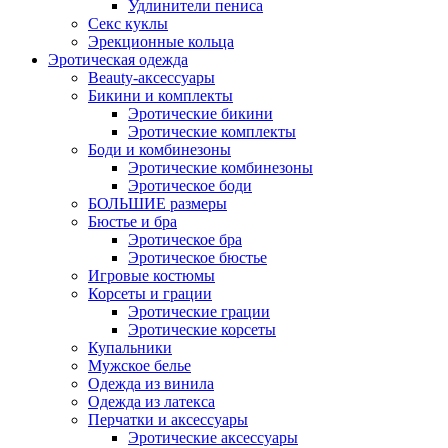
Удлинители пениса
Секс куклы
Эрекционные кольца
Эротическая одежда
Beauty-аксессуары
Бикини и комплекты
Эротические бикини
Эротические комплекты
Боди и комбинезоны
Эротические комбинезоны
Эротическое боди
БОЛЬШИЕ размеры
Бюстье и бра
Эротическое бра
Эротическое бюстье
Игровые костюмы
Корсеты и грации
Эротические грации
Эротические корсеты
Купальники
Мужское белье
Одежда из винила
Одежда из латекса
Перчатки и аксессуары
Эротические аксессуары