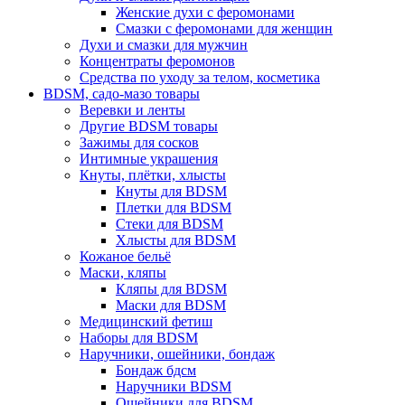
Женские духи с феромонами
Смазки с феромонами для женщин
Духи и смазки для мужчин
Концентраты феромонов
Средства по уходу за телом, косметика
BDSM, садо-мазо товары
Веревки и ленты
Другие BDSM товары
Зажимы для сосков
Интимные украшения
Кнуты, плётки, хлысты
Кнуты для BDSM
Плетки для BDSM
Стеки для BDSM
Хлысты для BDSM
Кожаное бельё
Маски, кляпы
Кляпы для BDSM
Маски для BDSM
Медицинский фетиш
Наборы для BDSM
Наручники, ошейники, бондаж
Бондаж бдсм
Наручники BDSM
Ошейники для BDSM