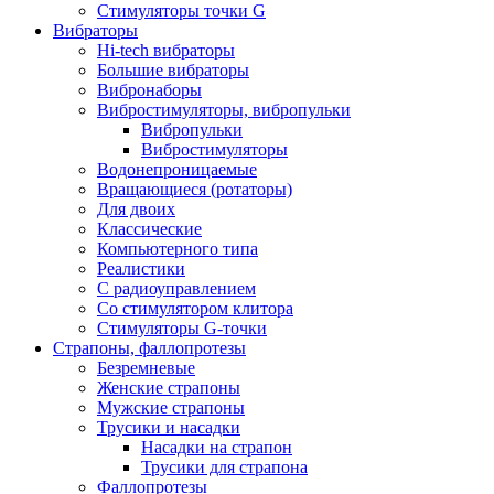
Стимуляторы точки G
Вибраторы
Hi-tech вибраторы
Большие вибраторы
Вибронаборы
Вибростимуляторы, вибропульки
Вибропульки
Вибростимуляторы
Водонепроницаемые
Вращающиеся (ротаторы)
Для двоих
Классические
Компьютерного типа
Реалистики
С радиоуправлением
Со стимулятором клитора
Стимуляторы G-точки
Страпоны, фаллопротезы
Безремневые
Женские страпоны
Мужские страпоны
Трусики и насадки
Насадки на страпон
Трусики для страпона
Фаллопротезы