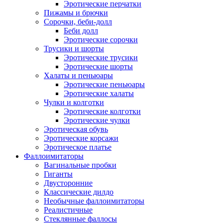
Эротические перчатки
Пижамы и брючки
Сорочки, беби-долл
Беби долл
Эротические сорочки
Трусики и шорты
Эротические трусики
Эротические шорты
Халаты и пеньюары
Эротические пеньюары
Эротические халаты
Чулки и колготки
Эротические колготки
Эротические чулки
Эротическая обувь
Эротические корсажи
Эротическое платье
Фаллоимитаторы
Вагинальные пробки
Гиганты
Двусторонние
Классические дилдо
Необычные фаллоимитаторы
Реалистичные
Стеклянные фаллосы