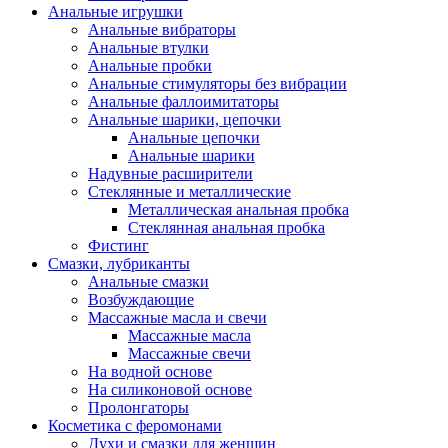
Анальные игрушки
Анальные вибраторы
Анальные втулки
Анальные пробки
Анальные стимуляторы без вибрации
Анальные фаллоимитаторы
Анальные шарики, цепочки
Анальные цепочки
Анальные шарики
Надувные расширители
Стеклянные и металлические
Металлическая анальная пробка
Стеклянная анальная пробка
Фистинг
Смазки, лубриканты
Анальные смазки
Возбуждающие
Массажные масла и свечи
Массажные масла
Массажные свечи
На водной основе
На силиконовой основе
Пролонгаторы
Косметика с феромонами
Духи и смазки для женщин