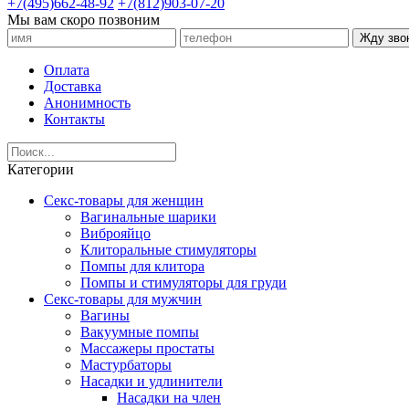
+7(495)662-48-92
+7(812)903-07-20
Мы вам скоро позвоним
Жду зво
Оплата
Доставка
Анонимность
Контакты
Категории
Секс-товары для женщин
Вагинальные шарики
Виброяйцо
Клиторальные стимуляторы
Помпы для клитора
Помпы и стимуляторы для груди
Секс-товары для мужчин
Вагины
Вакуумные помпы
Массажеры простаты
Мастурбаторы
Насадки и удлинители
Насадки на член