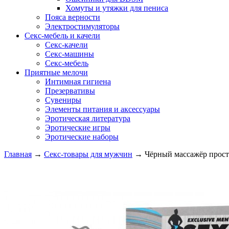
Хомуты и утяжки для пениса
Пояса верности
Электростимуляторы
Секс-мебель и качели
Секс-качели
Секс-машины
Секс-мебель
Приятные мелочи
Интимная гигиена
Презервативы
Сувениры
Элементы питания и аксессуары
Эротическая литература
Эротические игры
Эротические наборы
Главная
→
Секс-товары для мужчин
→
Чёрный массажёр прост