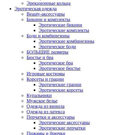
Эрекционные кольца
Эротическая одежда
Beauty-аксессуары
Бикини и комплекты
Эротические бикини
Эротические комплекты
Боди и комбинезоны
Эротические комбинезоны
Эротическое боди
БОЛЬШИЕ размеры
Бюстье и бра
Эротическое бра
Эротическое бюстье
Игровые костюмы
Корсеты и грации
Эротические грации
Эротические корсеты
Купальники
Мужское белье
Одежда из винила
Одежда из латекса
Перчатки и аксессуары
Эротические аксессуары
Эротические перчатки
Пижамы и брючки