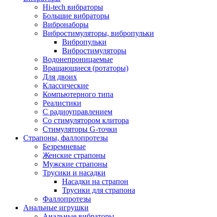
Hi-tech вибраторы
Большие вибраторы
Вибронаборы
Вибростимуляторы, вибропульки
Вибропульки
Вибростимуляторы
Водонепроницаемые
Вращающиеся (ротаторы)
Для двоих
Классические
Компьютерного типа
Реалистики
С радиоуправлением
Со стимулятором клитора
Стимуляторы G-точки
Страпоны, фаллопротезы
Безремневые
Женские страпоны
Мужские страпоны
Трусики и насадки
Насадки на страпон
Трусики для страпона
Фаллопротезы
Анальные игрушки
Анальные вибраторы