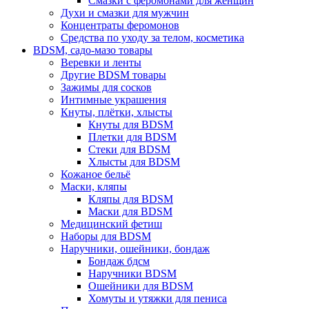
Смазки с феромонами для женщин
Духи и смазки для мужчин
Концентраты феромонов
Средства по уходу за телом, косметика
BDSM, садо-мазо товары
Веревки и ленты
Другие BDSM товары
Зажимы для сосков
Интимные украшения
Кнуты, плётки, хлысты
Кнуты для BDSM
Плетки для BDSM
Стеки для BDSM
Хлысты для BDSM
Кожаное бельё
Маски, кляпы
Кляпы для BDSM
Маски для BDSM
Медицинский фетиш
Наборы для BDSM
Наручники, ошейники, бондаж
Бондаж бдсм
Наручники BDSM
Ошейники для BDSM
Хомуты и утяжки для пениса