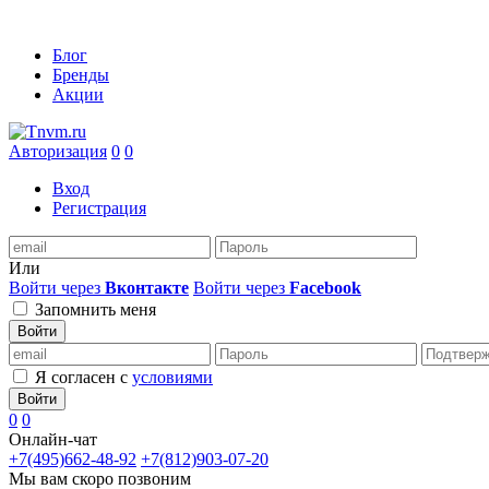
Блог
Бренды
Акции
Авторизация
0
0
Вход
Регистрация
Или
Войти через
Вконтакте
Войти через
Facebook
Запомнить меня
Войти
Я согласен с
условиями
Войти
0
0
Онлайн-чат
+7(495)662-48-92
+7(812)903-07-20
Мы вам скоро позвоним