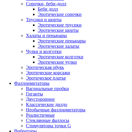
Сорочки, беби-долл
Беби долл
Эротические сорочки
Трусики и шорты
Эротические трусики
Эротические шорты
Халаты и пеньюары
Эротические пеньюары
Эротические халаты
Чулки и колготки
Эротические колготки
Эротические чулки
Эротическая обувь
Эротические корсажи
Эротическое платье
Фаллоимитаторы
Вагинальные пробки
Гиганты
Двусторонние
Классические дилдо
Необычные фаллоимитаторы
Реалистичные
Стеклянные фаллосы
Стимуляторы точки G
Вибраторы