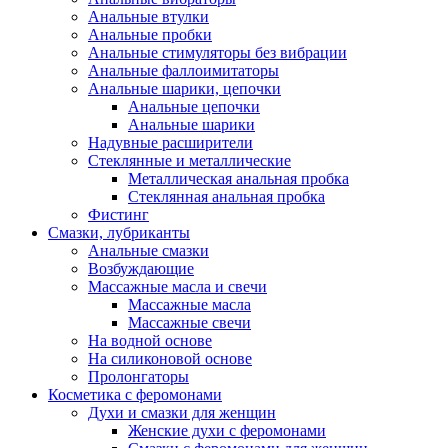
Анальные втулки
Анальные пробки
Анальные стимуляторы без вибрации
Анальные фаллоимитаторы
Анальные шарики, цепочки
Анальные цепочки
Анальные шарики
Надувные расширители
Стеклянные и металлические
Металлическая анальная пробка
Стеклянная анальная пробка
Фистинг
Смазки, лубриканты
Анальные смазки
Возбуждающие
Массажные масла и свечи
Массажные масла
Массажные свечи
На водной основе
На силиконовой основе
Пролонгаторы
Косметика с феромонами
Духи и смазки для женщин
Женские духи с феромонами