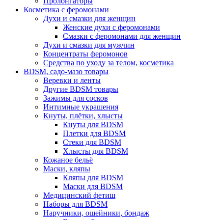
Пролонгаторы
Косметика с феромонами
Духи и смазки для женщин
Женские духи с феромонами
Смазки с феромонами для женщин
Духи и смазки для мужчин
Концентраты феромонов
Средства по уходу за телом, косметика
BDSM, садо-мазо товары
Веревки и ленты
Другие BDSM товары
Зажимы для сосков
Интимные украшения
Кнуты, плётки, хлысты
Кнуты для BDSM
Плетки для BDSM
Стеки для BDSM
Хлысты для BDSM
Кожаное бельё
Маски, кляпы
Кляпы для BDSM
Маски для BDSM
Медицинский фетиш
Наборы для BDSM
Наручники, ошейники, бондаж