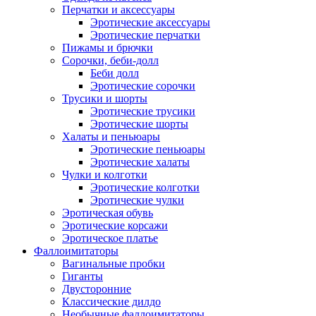
Перчатки и аксессуары
Эротические аксессуары
Эротические перчатки
Пижамы и брючки
Сорочки, беби-долл
Беби долл
Эротические сорочки
Трусики и шорты
Эротические трусики
Эротические шорты
Халаты и пеньюары
Эротические пеньюары
Эротические халаты
Чулки и колготки
Эротические колготки
Эротические чулки
Эротическая обувь
Эротические корсажи
Эротическое платье
Фаллоимитаторы
Вагинальные пробки
Гиганты
Двусторонние
Классические дилдо
Необычные фаллоимитаторы