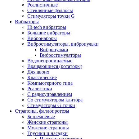
Реалистичные
Стеклянные фаллосы
Стимуляторы точки G
Вибраторы
Hi-tech вибраторы
Большие вибраторы
Вибронаборы
Вибростимуляторы, вибропульки
Вибропульки
Вибростимуляторы
Водонепроницаемые
Вращающиеся (ротаторы)
Для двоих
Классические
Компьютерного типа
Реалистики
С радиоуправлением
Со стимулятором клитора
Стимуляторы G-точки
Страпоны, фаллопротезы
Безремневые
Женские страпоны
Мужские страпоны
Трусики и насадки
Насадки на страпон