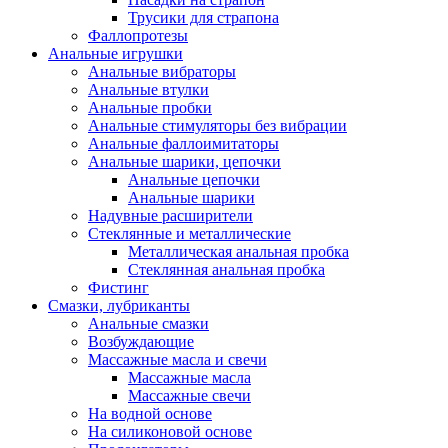
Трусики для страпона
Фаллопротезы
Анальные игрушки
Анальные вибраторы
Анальные втулки
Анальные пробки
Анальные стимуляторы без вибрации
Анальные фаллоимитаторы
Анальные шарики, цепочки
Анальные цепочки
Анальные шарики
Надувные расширители
Стеклянные и металлические
Металлическая анальная пробка
Стеклянная анальная пробка
Фистинг
Смазки, лубриканты
Анальные смазки
Возбуждающие
Массажные масла и свечи
Массажные масла
Массажные свечи
На водной основе
На силиконовой основе