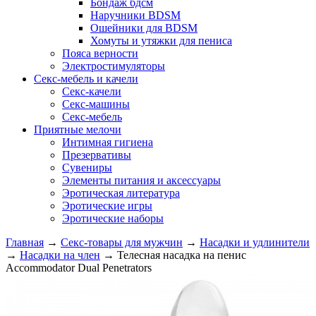
Бондаж бдсм
Наручники BDSM
Ошейники для BDSM
Хомуты и утяжки для пениса
Пояса верности
Электростимуляторы
Секс-мебель и качели
Секс-качели
Секс-машины
Секс-мебель
Приятные мелочи
Интимная гигиена
Презервативы
Сувениры
Элементы питания и аксессуары
Эротическая литература
Эротические игры
Эротические наборы
Главная
→
Секс-товары для мужчин
→
Насадки и удлинители
→
Насадки на член
→
Телесная насадка на пенис
Accommodator Dual Penetrators