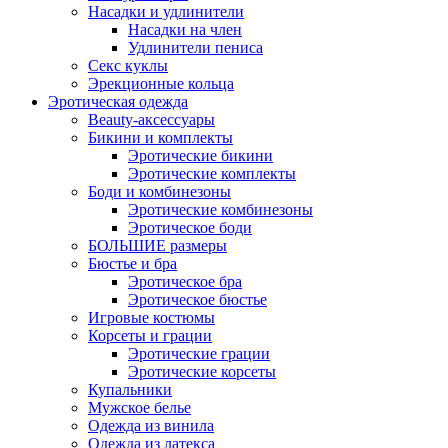
Насадки и удлинители
Насадки на член
Удлинители пениса
Секс куклы
Эрекционные кольца
Эротическая одежда
Beauty-аксессуары
Бикини и комплекты
Эротические бикини
Эротические комплекты
Боди и комбинезоны
Эротические комбинезоны
Эротическое боди
БОЛЬШИЕ размеры
Бюстье и бра
Эротическое бра
Эротическое бюстье
Игровые костюмы
Корсеты и грации
Эротические грации
Эротические корсеты
Купальники
Мужское белье
Одежда из винила
Одежда из латекса