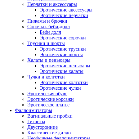
Перчатки и аксессуары
Эротические аксессуары
Эротические перчатки
Пижамы и брючки
Сорочки, беби-долл
Беби долл
Эротические сорочки
Трусики и шорты
Эротические трусики
Эротические шорты
Халаты и пеньюары
Эротические пеньюары
Эротические халаты
Чулки и колготки
Эротические колготки
Эротические чулки
Эротическая обувь
Эротические корсажи
Эротическое платье
Фаллоимитаторы
Вагинальные пробки
Гиганты
Двусторонние
Классические дилдо
Необычные фаллоимитаторы