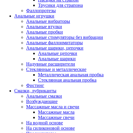
Трусики для страпона
Фаллопротезы
Анальные игрушки
Анальные вибраторы
Анальные втулки
Анальные пробки
Анальные стимуляторы без вибрации
Анальные фаллоимитаторы
Анальные шарики, цепочки
Анальные цепочки
Анальные шарики
Надувные расширители
Стеклянные и металлические
Металлическая анальная пробка
Стеклянная анальная пробка
Фистинг
Смазки, лубриканты
Анальные смазки
Возбуждающие
Массажные масла и свечи
Массажные масла
Массажные свечи
На водной основе
На силиконовой основе