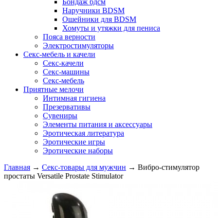
Бондаж бдсм
Наручники BDSM
Ошейники для BDSM
Хомуты и утяжки для пениса
Пояса верности
Электростимуляторы
Секс-мебель и качели
Секс-качели
Секс-машины
Секс-мебель
Приятные мелочи
Интимная гигиена
Презервативы
Сувениры
Элементы питания и аксессуары
Эротическая литература
Эротические игры
Эротические наборы
Главная
→
Секс-товары для мужчин
→
Вибро-стимулятор
простаты Versatile Prostate Stimulator