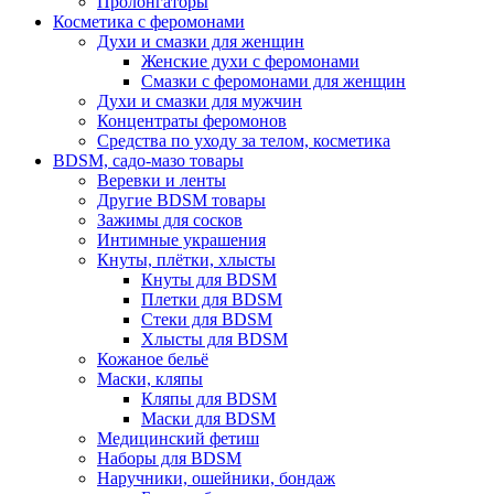
Пролонгаторы
Косметика с феромонами
Духи и смазки для женщин
Женские духи с феромонами
Смазки с феромонами для женщин
Духи и смазки для мужчин
Концентраты феромонов
Средства по уходу за телом, косметика
BDSM, садо-мазо товары
Веревки и ленты
Другие BDSM товары
Зажимы для сосков
Интимные украшения
Кнуты, плётки, хлысты
Кнуты для BDSM
Плетки для BDSM
Стеки для BDSM
Хлысты для BDSM
Кожаное бельё
Маски, кляпы
Кляпы для BDSM
Маски для BDSM
Медицинский фетиш
Наборы для BDSM
Наручники, ошейники, бондаж