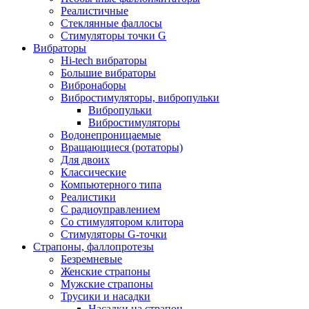
Реалистичные
Стеклянные фаллосы
Стимуляторы точки G
Вибраторы
Hi-tech вибраторы
Большие вибраторы
Вибронаборы
Вибростимуляторы, вибропульки
Вибропульки
Вибростимуляторы
Водонепроницаемые
Вращающиеся (ротаторы)
Для двоих
Классические
Компьютерного типа
Реалистики
С радиоуправлением
Со стимулятором клитора
Стимуляторы G-точки
Страпоны, фаллопротезы
Безремневые
Женские страпоны
Мужские страпоны
Трусики и насадки
Насадки на страпон