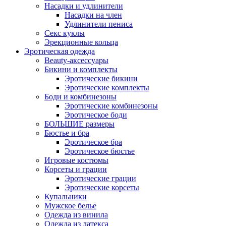
Насадки и удлинители
Насадки на член
Удлинители пениса
Секс куклы
Эрекционные кольца
Эротическая одежда
Beauty-аксессуары
Бикини и комплекты
Эротические бикини
Эротические комплекты
Боди и комбинезоны
Эротические комбинезоны
Эротическое боди
БОЛЬШИЕ размеры
Бюстье и бра
Эротическое бра
Эротическое бюстье
Игровые костюмы
Корсеты и грации
Эротические грации
Эротические корсеты
Купальники
Мужское белье
Одежда из винила
Одежда из латекса