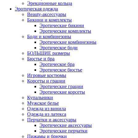
Эрекционные кольца
Эротическая одежда
Beauty-аксессуары
Бикини и комплекты
Эротические бикини
Эротические комплекты
Боди и комбинезоны
Эротические комбинезоны
Эротическое боди
БОЛЬШИЕ размеры
Бюстье и бра
Эротическое бра
Эротическое бюстье
Игровые костюмы
Корсеты и грации
Эротические грации
Эротические корсеты
Купальники
Мужское белье
Одежда из винила
Одежда из латекса
Перчатки и аксессуары
Эротические аксессуары
Эротические перчатки
Пижамы и брючки