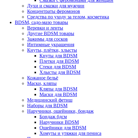
Смазки с феромонами для женщин
Духи и смазки для мужчин
Концентраты феромонов
Средства по уходу за телом, косметика
BDSM, садо-мазо товары
Веревки и ленты
Другие BDSM товары
Зажимы для сосков
Интимные украшения
Кнуты, плётки, хлысты
Кнуты для BDSM
Плетки для BDSM
Стеки для BDSM
Хлысты для BDSM
Кожаное бельё
Маски, кляпы
Кляпы для BDSM
Маски для BDSM
Медицинский фетиш
Наборы для BDSM
Наручники, ошейники, бондаж
Бондаж бдсм
Наручники BDSM
Ошейники для BDSM
Хомуты и утяжки для пениса