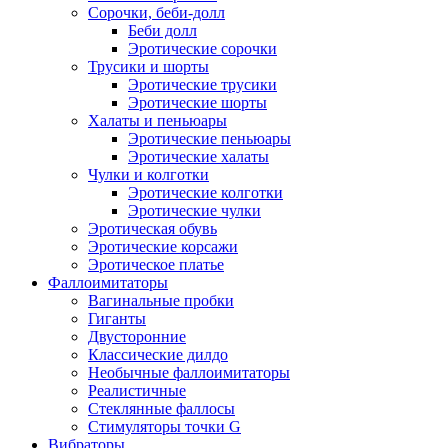
Сорочки, беби-долл
Беби долл
Эротические сорочки
Трусики и шорты
Эротические трусики
Эротические шорты
Халаты и пеньюары
Эротические пеньюары
Эротические халаты
Чулки и колготки
Эротические колготки
Эротические чулки
Эротическая обувь
Эротические корсажи
Эротическое платье
Фаллоимитаторы
Вагинальные пробки
Гиганты
Двусторонние
Классические дилдо
Необычные фаллоимитаторы
Реалистичные
Стеклянные фаллосы
Стимуляторы точки G
Вибраторы