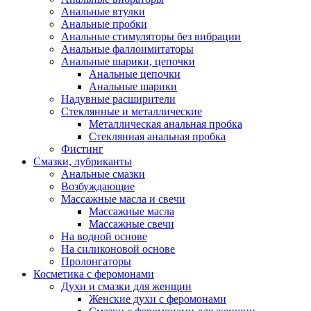
Анальные втулки
Анальные пробки
Анальные стимуляторы без вибрации
Анальные фаллоимитаторы
Анальные шарики, цепочки
Анальные цепочки
Анальные шарики
Надувные расширители
Стеклянные и металлические
Металлическая анальная пробка
Стеклянная анальная пробка
Фистинг
Смазки, лубриканты
Анальные смазки
Возбуждающие
Массажные масла и свечи
Массажные масла
Массажные свечи
На водной основе
На силиконовой основе
Пролонгаторы
Косметика с феромонами
Духи и смазки для женщин
Женские духи с феромонами