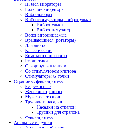
Hi-tech вибраторы
Большие вибраторы
Вибронаборы
Вибростимуляторы, вибропульки
Вибропульки
Вибростимуляторы
Водонепроницаемые
Вращающиеся (ротаторы)
Для двоих
Классические
Компьютерного типа
Реалистики
С радиоуправлением
Со стимулятором клитора
Стимуляторы G-точки
Страпоны, фаллопротезы
Безремневые
Женские страпоны
Мужские страпоны
Трусики и насадки
Насадки на страпон
Трусики для страпона
Фаллопротезы
Анальные игрушки
Анальные вибраторы