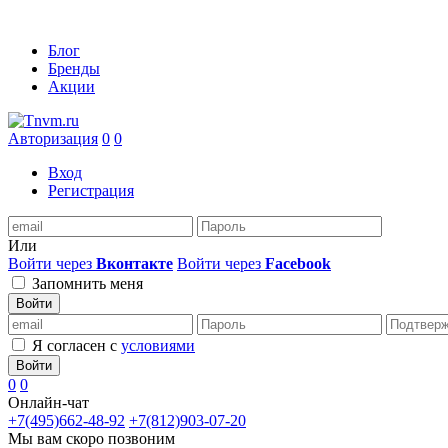
Блог
Бренды
Акции
Авторизация
0
0
Вход
Регистрация
Или
Войти через
Вконтакте
Войти через
Facebook
Запомнить меня
Войти
Я согласен с
условиями
Войти
0
0
Онлайн-чат
+7(495)662-48-92
+7(812)903-07-20
Мы вам скоро позвоним