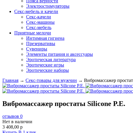
Пояса верности
Электростимуляторы
Секс-мебель и качели
Секс-качели
Секс-машины
Секс-мебель
Приятные мелочи
Интимная гигиена
Презервативы
Сувениры
Элементы питания и аксессуары
Эротическая литература
Эротические игры
Эротические наборы
Главная
→
Секс-товары для мужчин
→
Вибромассажер простаты
Вибромассажер простаты Silicone P.E.
отзывов 0
Нет в наличии
3 408,00
p
Купить
В 1 клик