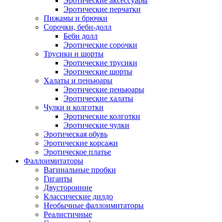
Эротические аксессуары
Эротические перчатки
Пижамы и брючки
Сорочки, беби-долл
Беби долл
Эротические сорочки
Трусики и шорты
Эротические трусики
Эротические шорты
Халаты и пеньюары
Эротические пеньюары
Эротические халаты
Чулки и колготки
Эротические колготки
Эротические чулки
Эротическая обувь
Эротические корсажи
Эротическое платье
Фаллоимитаторы
Вагинальные пробки
Гиганты
Двусторонние
Классические дилдо
Необычные фаллоимитаторы
Реалистичные