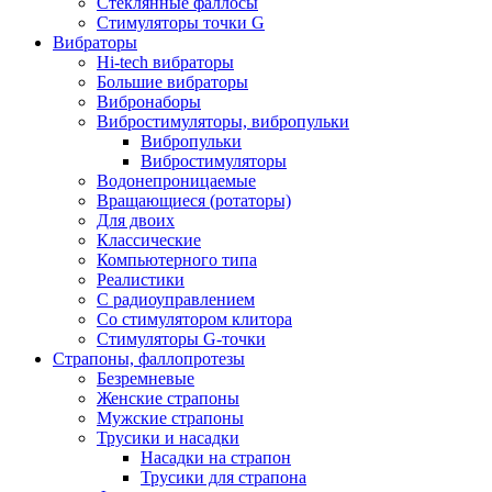
Стеклянные фаллосы
Стимуляторы точки G
Вибраторы
Hi-tech вибраторы
Большие вибраторы
Вибронаборы
Вибростимуляторы, вибропульки
Вибропульки
Вибростимуляторы
Водонепроницаемые
Вращающиеся (ротаторы)
Для двоих
Классические
Компьютерного типа
Реалистики
С радиоуправлением
Со стимулятором клитора
Стимуляторы G-точки
Страпоны, фаллопротезы
Безремневые
Женские страпоны
Мужские страпоны
Трусики и насадки
Насадки на страпон
Трусики для страпона