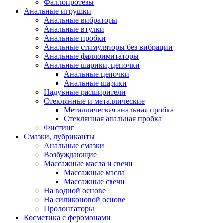
Фаллопротезы
Анальные игрушки
Анальные вибраторы
Анальные втулки
Анальные пробки
Анальные стимуляторы без вибрации
Анальные фаллоимитаторы
Анальные шарики, цепочки
Анальные цепочки
Анальные шарики
Надувные расширители
Стеклянные и металлические
Металлическая анальная пробка
Стеклянная анальная пробка
Фистинг
Смазки, лубриканты
Анальные смазки
Возбуждающие
Массажные масла и свечи
Массажные масла
Массажные свечи
На водной основе
На силиконовой основе
Пролонгаторы
Косметика с феромонами