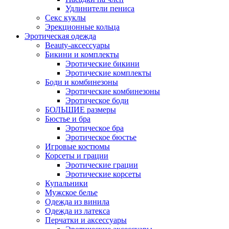
Удлинители пениса
Секс куклы
Эрекционные кольца
Эротическая одежда
Beauty-аксессуары
Бикини и комплекты
Эротические бикини
Эротические комплекты
Боди и комбинезоны
Эротические комбинезоны
Эротическое боди
БОЛЬШИЕ размеры
Бюстье и бра
Эротическое бра
Эротическое бюстье
Игровые костюмы
Корсеты и грации
Эротические грации
Эротические корсеты
Купальники
Мужское белье
Одежда из винила
Одежда из латекса
Перчатки и аксессуары