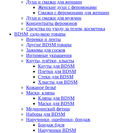
Духи и смазки для женщин
Женские духи с феромонами
Смазки с феромонами для женщин
Духи и смазки для мужчин
Концентраты феромонов
Средства по уходу за телом, косметика
BDSM, садо-мазо товары
Веревки и ленты
Другие BDSM товары
Зажимы для сосков
Интимные украшения
Кнуты, плётки, хлысты
Кнуты для BDSM
Плетки для BDSM
Стеки для BDSM
Хлысты для BDSM
Кожаное бельё
Маски, кляпы
Кляпы для BDSM
Маски для BDSM
Медицинский фетиш
Наборы для BDSM
Наручники, ошейники, бондаж
Бондаж бдсм
Наручники BDSM