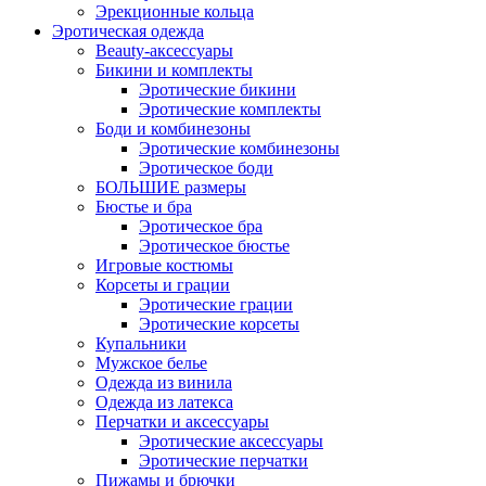
Эрекционные кольца
Эротическая одежда
Beauty-аксессуары
Бикини и комплекты
Эротические бикини
Эротические комплекты
Боди и комбинезоны
Эротические комбинезоны
Эротическое боди
БОЛЬШИЕ размеры
Бюстье и бра
Эротическое бра
Эротическое бюстье
Игровые костюмы
Корсеты и грации
Эротические грации
Эротические корсеты
Купальники
Мужское белье
Одежда из винила
Одежда из латекса
Перчатки и аксессуары
Эротические аксессуары
Эротические перчатки
Пижамы и брючки