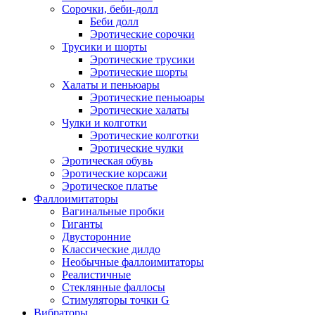
Сорочки, беби-долл
Беби долл
Эротические сорочки
Трусики и шорты
Эротические трусики
Эротические шорты
Халаты и пеньюары
Эротические пеньюары
Эротические халаты
Чулки и колготки
Эротические колготки
Эротические чулки
Эротическая обувь
Эротические корсажи
Эротическое платье
Фаллоимитаторы
Вагинальные пробки
Гиганты
Двусторонние
Классические дилдо
Необычные фаллоимитаторы
Реалистичные
Стеклянные фаллосы
Стимуляторы точки G
Вибраторы