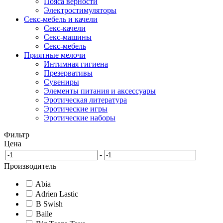
Пояса верности
Электростимуляторы
Секс-мебель и качели
Секс-качели
Секс-машины
Секс-мебель
Приятные мелочи
Интимная гигиена
Презервативы
Сувениры
Элементы питания и аксессуары
Эротическая литература
Эротические игры
Эротические наборы
Фильтр
Цена
-
Производитель
Abia
Adrien Lastic
B Swish
Baile