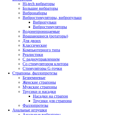
Hi-tech вибраторы
Большие вибраторы
Вибронаборы
Вибростимуляторы, вибропульки
Вибропульки
Вибростимуляторы
Водонепроницаемые
Вращающиеся (ротаторы)
Для двоих
Классические
Компьютерного типа
Реалистики
С радиоуправлением
Со стимулятором клитора
Стимуляторы G-точки
Страпоны, фаллопротезы
Безремневые
Женские страпоны
Мужские страпоны
Трусики и насадки
Насадки на страпон
Трусики для страпона
Фаллопротезы
Анальные игрушки
Анальные вибраторы