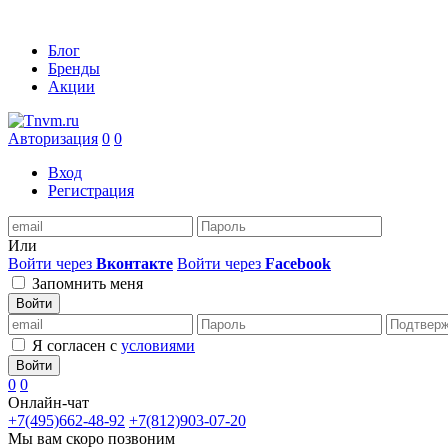
Блог
Бренды
Акции
Авторизация
0
0
Вход
Регистрация
Или
Войти через
Вконтакте
Войти через
Facebook
Запомнить меня
Войти
Я согласен с
условиями
Войти
0
0
Онлайн-чат
+7(495)662-48-92
+7(812)903-07-20
Мы вам скоро позвоним