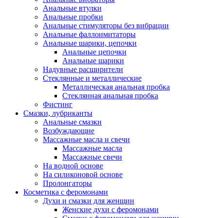
Анальные втулки
Анальные пробки
Анальные стимуляторы без вибрации
Анальные фаллоимитаторы
Анальные шарики, цепочки
Анальные цепочки
Анальные шарики
Надувные расширители
Стеклянные и металлические
Металлическая анальная пробка
Стеклянная анальная пробка
Фистинг
Смазки, лубриканты
Анальные смазки
Возбуждающие
Массажные масла и свечи
Массажные масла
Массажные свечи
На водной основе
На силиконовой основе
Пролонгаторы
Косметика с феромонами
Духи и смазки для женщин
Женские духи с феромонами