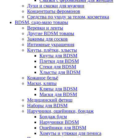
Смазки с феромонами для женщин
Духи и смазки для мужчин
Концентраты феромонов
Средства по уходу за телом, косметика
BDSM, садо-мазо товары
Веревки и ленты
Другие BDSM товары
Зажимы для сосков
Интимные украшения
Кнуты, плётки, хлысты
Кнуты для BDSM
Плетки для BDSM
Стеки для BDSM
Хлысты для BDSM
Кожаное бельё
Маски, кляпы
Кляпы для BDSM
Маски для BDSM
Медицинский фетиш
Наборы для BDSM
Наручники, ошейники, бондаж
Бондаж бдсм
Наручники BDSM
Ошейники для BDSM
Хомуты и утяжки для пениса