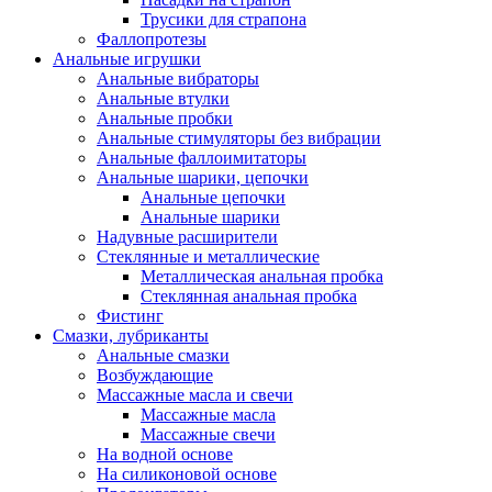
Трусики для страпона
Фаллопротезы
Анальные игрушки
Анальные вибраторы
Анальные втулки
Анальные пробки
Анальные стимуляторы без вибрации
Анальные фаллоимитаторы
Анальные шарики, цепочки
Анальные цепочки
Анальные шарики
Надувные расширители
Стеклянные и металлические
Металлическая анальная пробка
Стеклянная анальная пробка
Фистинг
Смазки, лубриканты
Анальные смазки
Возбуждающие
Массажные масла и свечи
Массажные масла
Массажные свечи
На водной основе
На силиконовой основе