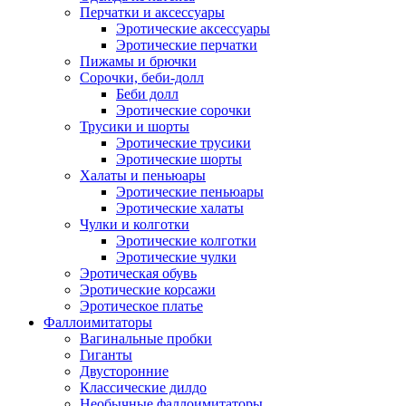
Перчатки и аксессуары
Эротические аксессуары
Эротические перчатки
Пижамы и брючки
Сорочки, беби-долл
Беби долл
Эротические сорочки
Трусики и шорты
Эротические трусики
Эротические шорты
Халаты и пеньюары
Эротические пеньюары
Эротические халаты
Чулки и колготки
Эротические колготки
Эротические чулки
Эротическая обувь
Эротические корсажи
Эротическое платье
Фаллоимитаторы
Вагинальные пробки
Гиганты
Двусторонние
Классические дилдо
Необычные фаллоимитаторы