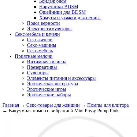
Бондаж бдсм
Наручники BDSM
Ошейники для BDSM
Хомуты и утяжки для пениса
Пояса верности
Электростимуляторы
Секс-мебель и качели
Секс-качели
Секс-машины
Секс-мебель
Приятные мелочи
Интимная гигиена
Презервативы
Сувениры
Элементы питания и аксессуары
Эротическая литература
Эротические игры
Эротические наборы
Главная
→
Секс-товары для женщин
→
Помпы для клитора
→
Вакуумная помпа с вибрацией Mini Pussy Pump Pink