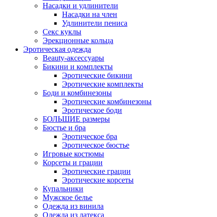
Насадки и удлинители
Насадки на член
Удлинители пениса
Секс куклы
Эрекционные кольца
Эротическая одежда
Beauty-аксессуары
Бикини и комплекты
Эротические бикини
Эротические комплекты
Боди и комбинезоны
Эротические комбинезоны
Эротическое боди
БОЛЬШИЕ размеры
Бюстье и бра
Эротическое бра
Эротическое бюстье
Игровые костюмы
Корсеты и грации
Эротические грации
Эротические корсеты
Купальники
Мужское белье
Одежда из винила
Одежда из латекса