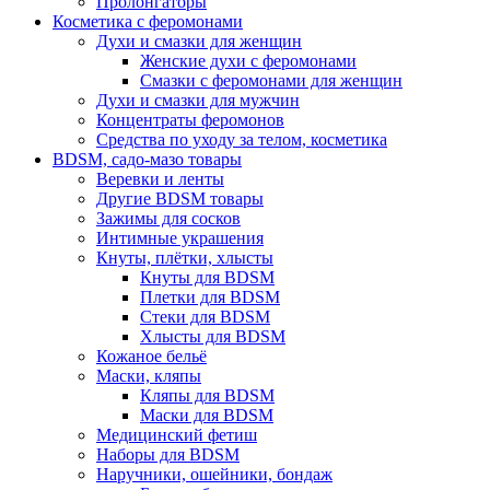
Пролонгаторы
Косметика с феромонами
Духи и смазки для женщин
Женские духи с феромонами
Смазки с феромонами для женщин
Духи и смазки для мужчин
Концентраты феромонов
Средства по уходу за телом, косметика
BDSM, садо-мазо товары
Веревки и ленты
Другие BDSM товары
Зажимы для сосков
Интимные украшения
Кнуты, плётки, хлысты
Кнуты для BDSM
Плетки для BDSM
Стеки для BDSM
Хлысты для BDSM
Кожаное бельё
Маски, кляпы
Кляпы для BDSM
Маски для BDSM
Медицинский фетиш
Наборы для BDSM
Наручники, ошейники, бондаж