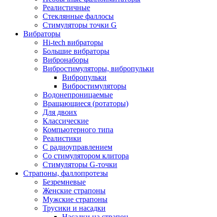
Реалистичные
Стеклянные фаллосы
Стимуляторы точки G
Вибраторы
Hi-tech вибраторы
Большие вибраторы
Вибронаборы
Вибростимуляторы, вибропульки
Вибропульки
Вибростимуляторы
Водонепроницаемые
Вращающиеся (ротаторы)
Для двоих
Классические
Компьютерного типа
Реалистики
С радиоуправлением
Со стимулятором клитора
Стимуляторы G-точки
Страпоны, фаллопротезы
Безремневые
Женские страпоны
Мужские страпоны
Трусики и насадки
Насадки на страпон