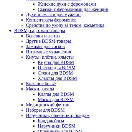
Женские духи с феромонами
Смазки с феромонами для женщин
Духи и смазки для мужчин
Концентраты феромонов
Средства по уходу за телом, косметика
BDSM, садо-мазо товары
Веревки и ленты
Другие BDSM товары
Зажимы для сосков
Интимные украшения
Кнуты, плётки, хлысты
Кнуты для BDSM
Плетки для BDSM
Стеки для BDSM
Хлысты для BDSM
Кожаное бельё
Маски, кляпы
Кляпы для BDSM
Маски для BDSM
Медицинский фетиш
Наборы для BDSM
Наручники, ошейники, бондаж
Бондаж бдсм
Наручники BDSM
Ошейники для BDSM