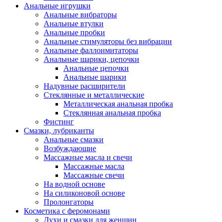
Анальные игрушки
Анальные вибраторы
Анальные втулки
Анальные пробки
Анальные стимуляторы без вибрации
Анальные фаллоимитаторы
Анальные шарики, цепочки
Анальные цепочки
Анальные шарики
Надувные расширители
Стеклянные и металлические
Металлическая анальная пробка
Стеклянная анальная пробка
Фистинг
Смазки, лубриканты
Анальные смазки
Возбуждающие
Массажные масла и свечи
Массажные масла
Массажные свечи
На водной основе
На силиконовой основе
Пролонгаторы
Косметика с феромонами
Духи и смазки для женщин