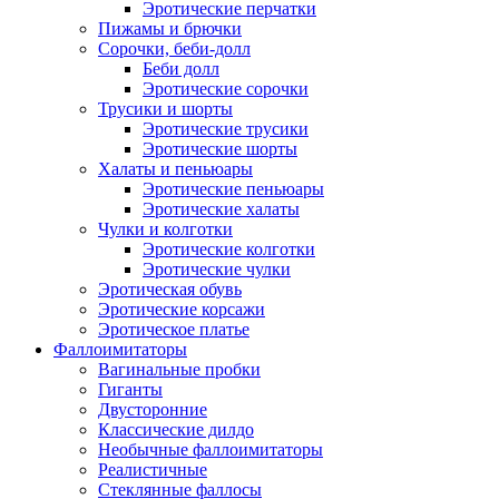
Эротические перчатки
Пижамы и брючки
Сорочки, беби-долл
Беби долл
Эротические сорочки
Трусики и шорты
Эротические трусики
Эротические шорты
Халаты и пеньюары
Эротические пеньюары
Эротические халаты
Чулки и колготки
Эротические колготки
Эротические чулки
Эротическая обувь
Эротические корсажи
Эротическое платье
Фаллоимитаторы
Вагинальные пробки
Гиганты
Двусторонние
Классические дилдо
Необычные фаллоимитаторы
Реалистичные
Стеклянные фаллосы