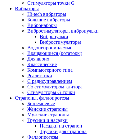
Стимуляторы точки G
Вибраторы
Hi-tech вибраторы
Большие вибраторы
Вибронаборы
Вибростимуляторы, вибропульки
Вибропульки
Вибростимуляторы
Водонепроницаемые
Вращающиеся (ротаторы)
Для двоих
Классические
Компьютерного типа
Реалистики
С радиоуправлением
Со стимулятором клитора
Стимуляторы G-точки
Страпоны, фаллопротезы
Безремневые
Женские страпоны
Мужские страпоны
Трусики и насадки
Насадки на страпон
Трусики для страпона
Фаллопротезы