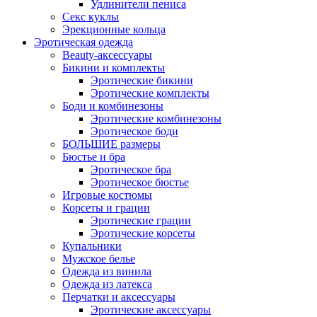
Удлинители пениса
Секс куклы
Эрекционные кольца
Эротическая одежда
Beauty-аксессуары
Бикини и комплекты
Эротические бикини
Эротические комплекты
Боди и комбинезоны
Эротические комбинезоны
Эротическое боди
БОЛЬШИЕ размеры
Бюстье и бра
Эротическое бра
Эротическое бюстье
Игровые костюмы
Корсеты и грации
Эротические грации
Эротические корсеты
Купальники
Мужское белье
Одежда из винила
Одежда из латекса
Перчатки и аксессуары
Эротические аксессуары