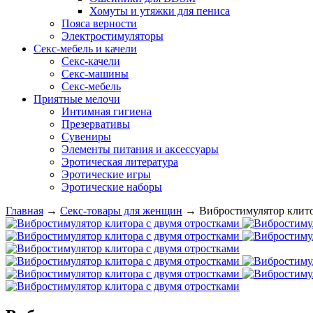
Хомуты и утяжки для пениса
Пояса верности
Электростимуляторы
Секс-мебель и качели
Секс-качели
Секс-машины
Секс-мебель
Приятные мелочи
Интимная гигиена
Презервативы
Сувениры
Элементы питания и аксессуары
Эротическая литература
Эротические игры
Эротические наборы
Главная
→
Секс-товары для женщин
→
Вибростимулятор клито