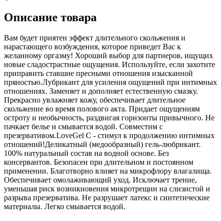
Описание товара
Вам будет приятен эффект длительного скольжения и
нарастающего возбуждения, которое приведет Вас к
желанному оргазму! Хороший выбор для партнеров, ищущих
новые сладострастные ощущения. Используйте, если захотите
приправить ставшие пресными отношения изысканной
пряностью.Лубрикант для усиления ощущений при интимных
отношениях. Заменяет и дополняет естественную смазку.
Прекрасно увлажняет кожу, обеспечивает длительное
скольжение во время полового акта. Придает ощущениям
остроту и необычность, раздвигая горизонты привычного. Не
пачкает белье и смывается водой. Совместим с
презервативом.LoveGel C - стимул к продолжению интимных
отношений!Деликатный (медообразный) гель-любрикант.
100% натуральный состав на водной основе. Без
консервантов. Безопасен при длительном и постоянном
применении. Благотворно влияет на микрофлору влагалища.
Обеспечивает омолаживающий уход. Исключает трение,
уменьшая риск возникновения микротрещин на слизистой и
разрыва презерватива. Не разрушает латекс и синтетические
материалы. Легко смывается водой.