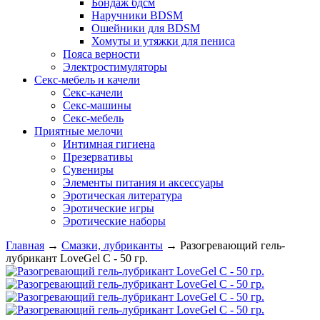
Бондаж бдсм
Наручники BDSM
Ошейники для BDSM
Хомуты и утяжки для пениса
Пояса верности
Электростимуляторы
Секс-мебель и качели
Секс-качели
Секс-машины
Секс-мебель
Приятные мелочи
Интимная гигиена
Презервативы
Сувениры
Элементы питания и аксессуары
Эротическая литература
Эротические игры
Эротические наборы
Главная
→
Смазки, лубриканты
→
Разогревающий гель-
лубрикант LoveGel C - 50 гр.