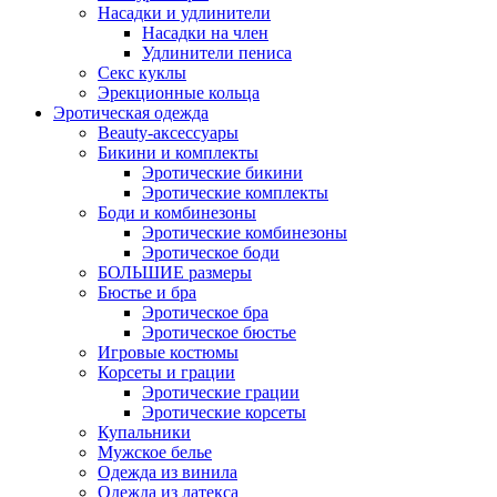
Насадки и удлинители
Насадки на член
Удлинители пениса
Секс куклы
Эрекционные кольца
Эротическая одежда
Beauty-аксессуары
Бикини и комплекты
Эротические бикини
Эротические комплекты
Боди и комбинезоны
Эротические комбинезоны
Эротическое боди
БОЛЬШИЕ размеры
Бюстье и бра
Эротическое бра
Эротическое бюстье
Игровые костюмы
Корсеты и грации
Эротические грации
Эротические корсеты
Купальники
Мужское белье
Одежда из винила
Одежда из латекса