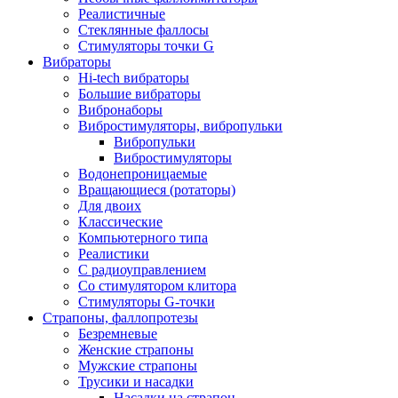
Реалистичные
Стеклянные фаллосы
Стимуляторы точки G
Вибраторы
Hi-tech вибраторы
Большие вибраторы
Вибронаборы
Вибростимуляторы, вибропульки
Вибропульки
Вибростимуляторы
Водонепроницаемые
Вращающиеся (ротаторы)
Для двоих
Классические
Компьютерного типа
Реалистики
С радиоуправлением
Со стимулятором клитора
Стимуляторы G-точки
Страпоны, фаллопротезы
Безремневые
Женские страпоны
Мужские страпоны
Трусики и насадки
Насадки на страпон