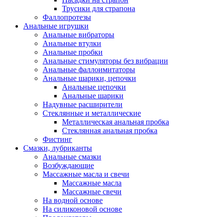
Трусики для страпона
Фаллопротезы
Анальные игрушки
Анальные вибраторы
Анальные втулки
Анальные пробки
Анальные стимуляторы без вибрации
Анальные фаллоимитаторы
Анальные шарики, цепочки
Анальные цепочки
Анальные шарики
Надувные расширители
Стеклянные и металлические
Металлическая анальная пробка
Стеклянная анальная пробка
Фистинг
Смазки, лубриканты
Анальные смазки
Возбуждающие
Массажные масла и свечи
Массажные масла
Массажные свечи
На водной основе
На силиконовой основе