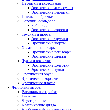
Перчатки и аксессуары
Эротические аксессуары
Эротические перчатки
Пижамы и брючки
Сорочки, беби-долл
Беби долл
Эротические сорочки
Трусики и шорты
Эротические трусики
Эротические шорты
Халаты и пеньюары
Эротические пеньюары
Эротические халаты
Чулки и колготки
Эротические колготки
Эротические чулки
Эротическая обувь
Эротические корсажи
Эротическое платье
Фаллоимитаторы
Вагинальные пробки
Гиганты
Двусторонние
Классические дилдо
Необычные фаллоимитаторы