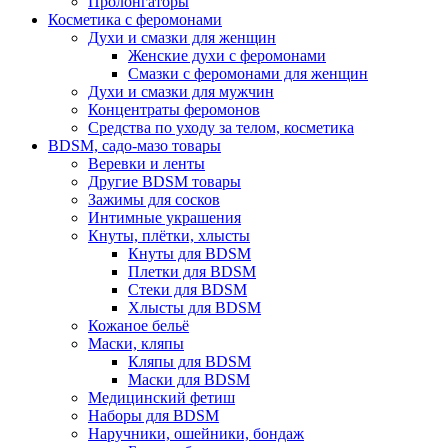
Пролонгаторы
Косметика с феромонами
Духи и смазки для женщин
Женские духи с феромонами
Смазки с феромонами для женщин
Духи и смазки для мужчин
Концентраты феромонов
Средства по уходу за телом, косметика
BDSM, садо-мазо товары
Веревки и ленты
Другие BDSM товары
Зажимы для сосков
Интимные украшения
Кнуты, плётки, хлысты
Кнуты для BDSM
Плетки для BDSM
Стеки для BDSM
Хлысты для BDSM
Кожаное бельё
Маски, кляпы
Кляпы для BDSM
Маски для BDSM
Медицинский фетиш
Наборы для BDSM
Наручники, ошейники, бондаж