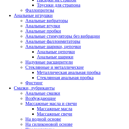
Трусики для страпона
Фаллопротезы
Анальные игрушки
Анальные вибраторы
Анальные втулки
Анальные пробки
Анальные стимуляторы без вибрации
Анальные фаллоимитаторы
Анальные шарики, цепочки
Анальные цепочки
Анальные шарики
Надувные расширители
Стеклянные и металлические
Металлическая анальная пробка
Стеклянная анальная пробка
Фистинг
Смазки, лубриканты
Анальные смазки
Возбуждающие
Массажные масла и свечи
Массажные масла
Массажные свечи
На водной основе
На силиконовой основе