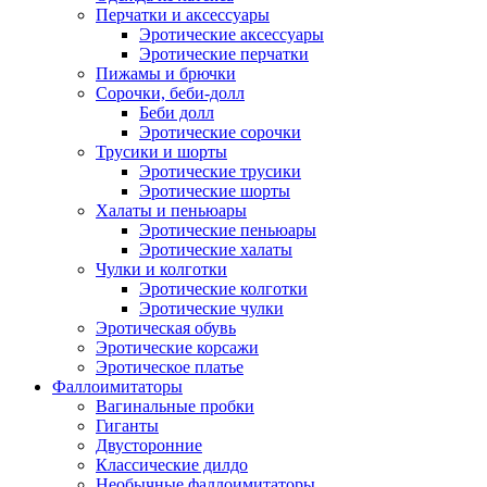
Перчатки и аксессуары
Эротические аксессуары
Эротические перчатки
Пижамы и брючки
Сорочки, беби-долл
Беби долл
Эротические сорочки
Трусики и шорты
Эротические трусики
Эротические шорты
Халаты и пеньюары
Эротические пеньюары
Эротические халаты
Чулки и колготки
Эротические колготки
Эротические чулки
Эротическая обувь
Эротические корсажи
Эротическое платье
Фаллоимитаторы
Вагинальные пробки
Гиганты
Двусторонние
Классические дилдо
Необычные фаллоимитаторы