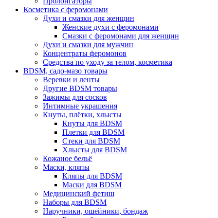
Пролонгаторы
Косметика с феромонами
Духи и смазки для женщин
Женские духи с феромонами
Смазки с феромонами для женщин
Духи и смазки для мужчин
Концентраты феромонов
Средства по уходу за телом, косметика
BDSM, садо-мазо товары
Веревки и ленты
Другие BDSM товары
Зажимы для сосков
Интимные украшения
Кнуты, плётки, хлысты
Кнуты для BDSM
Плетки для BDSM
Стеки для BDSM
Хлысты для BDSM
Кожаное бельё
Маски, кляпы
Кляпы для BDSM
Маски для BDSM
Медицинский фетиш
Наборы для BDSM
Наручники, ошейники, бондаж