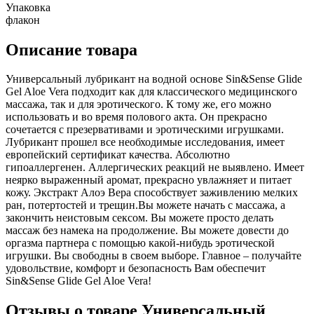
Упаковка
флакон
Описание товара
Универсальный лубрикант на водной основе Sin&Sense Glide
Gel Aloe Vera подходит как для классического медицинского
массажа, так и для эротического. К тому же, его можно
использовать и во время полового акта. Он прекрасно
сочетается с презервативами и эротическими игрушками.
Лубрикант прошел все необходимые исследования, имеет
европейский сертификат качества. Абсолютно
гипоаллергенен. Аллергических реакций не выявлено. Имеет
неярко выраженный аромат, прекрасно увлажняет и питает
кожу. Экстракт Алоэ Вера способствует заживлению мелких
ран, потертостей и трещин.Вы можете начать с массажа, а
закончить неистовым сексом. Вы можете просто делать
массаж без намека на продолжение. Вы можете довести до
оргазма партнера с помощью какой-нибудь эротической
игрушки. Вы свободны в своем выборе. Главное – получайте
удовольствие, комфорт и безопасность Вам обеспечит
Sin&Sense Glide Gel Aloe Vera!
Отзывы о товаре Универсальный