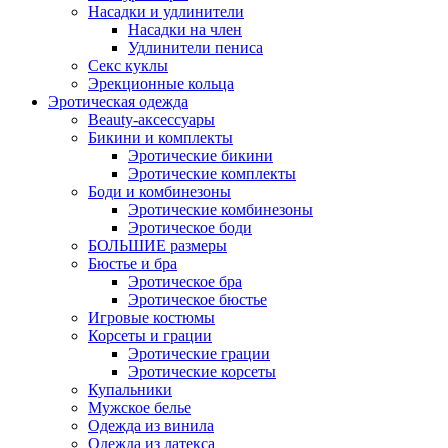
Насадки и удлинители
Насадки на член
Удлинители пениса
Секс куклы
Эрекционные кольца
Эротическая одежда
Beauty-аксессуары
Бикини и комплекты
Эротические бикини
Эротические комплекты
Боди и комбинезоны
Эротические комбинезоны
Эротическое боди
БОЛЬШИЕ размеры
Бюстье и бра
Эротическое бра
Эротическое бюстье
Игровые костюмы
Корсеты и грации
Эротические грации
Эротические корсеты
Купальники
Мужское белье
Одежда из винила
Одежда из латекса