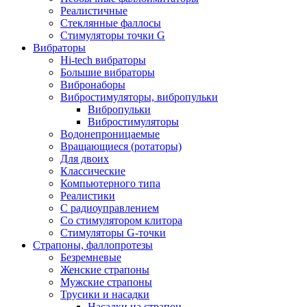
Реалистичные
Стеклянные фаллосы
Стимуляторы точки G
Вибраторы
Hi-tech вибраторы
Большие вибраторы
Вибронаборы
Вибростимуляторы, вибропульки
Вибропульки
Вибростимуляторы
Водонепроницаемые
Вращающиеся (ротаторы)
Для двоих
Классические
Компьютерного типа
Реалистики
С радиоуправлением
Со стимулятором клитора
Стимуляторы G-точки
Страпоны, фаллопротезы
Безремневые
Женские страпоны
Мужские страпоны
Трусики и насадки
Насадки на страпон