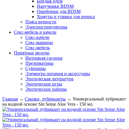
Бондаж бдсм
Наручники BDSM
Ошейники для BDSM
Хомуты и утяжки для пениса
Пояса верности
Электростимуляторы
Секс-мебель и качели
Секс-качели
Секс-машины
Секс-мебель
Приятные мелочи
Интимная гигиена
Презервативы
Сувениры
Элементы питания и аксессуары
Эротическая литература
Эротические игры
Эротические наборы
Главная
→
Смазки, лубриканты
→
Универсальный лубрикант
на водной основе Sin Sense Aloe Vera - 150 мл.