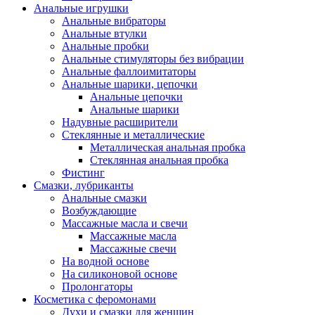
Анальные игрушки
Анальные вибраторы
Анальные втулки
Анальные пробки
Анальные стимуляторы без вибрации
Анальные фаллоимитаторы
Анальные шарики, цепочки
Анальные цепочки
Анальные шарики
Надувные расширители
Стеклянные и металлические
Металлическая анальная пробка
Стеклянная анальная пробка
Фистинг
Смазки, лубриканты
Анальные смазки
Возбуждающие
Массажные масла и свечи
Массажные масла
Массажные свечи
На водной основе
На силиконовой основе
Пролонгаторы
Косметика с феромонами
Духи и смазки для женщин