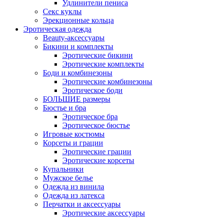
Удлинители пениса
Секс куклы
Эрекционные кольца
Эротическая одежда
Beauty-аксессуары
Бикини и комплекты
Эротические бикини
Эротические комплекты
Боди и комбинезоны
Эротические комбинезоны
Эротическое боди
БОЛЬШИЕ размеры
Бюстье и бра
Эротическое бра
Эротическое бюстье
Игровые костюмы
Корсеты и грации
Эротические грации
Эротические корсеты
Купальники
Мужское белье
Одежда из винила
Одежда из латекса
Перчатки и аксессуары
Эротические аксессуары