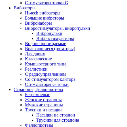
Стимуляторы точки G
Вибраторы
Hi-tech вибраторы
Большие вибраторы
Вибронаборы
Вибростимуляторы, вибропульки
Вибропульки
Вибростимуляторы
Водонепроницаемые
Вращающиеся (ротаторы)
Для двоих
Классические
Компьютерного типа
Реалистики
С радиоуправлением
Со стимулятором клитора
Стимуляторы G-точки
Страпоны, фаллопротезы
Безремневые
Женские страпоны
Мужские страпоны
Трусики и насадки
Насадки на страпон
Трусики для страпона
Фаллопротезы