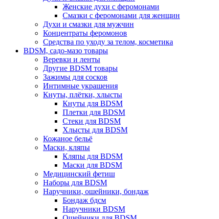
Женские духи с феромонами
Смазки с феромонами для женщин
Духи и смазки для мужчин
Концентраты феромонов
Средства по уходу за телом, косметика
BDSM, садо-мазо товары
Веревки и ленты
Другие BDSM товары
Зажимы для сосков
Интимные украшения
Кнуты, плётки, хлысты
Кнуты для BDSM
Плетки для BDSM
Стеки для BDSM
Хлысты для BDSM
Кожаное бельё
Маски, кляпы
Кляпы для BDSM
Маски для BDSM
Медицинский фетиш
Наборы для BDSM
Наручники, ошейники, бондаж
Бондаж бдсм
Наручники BDSM
Ошейники для BDSM