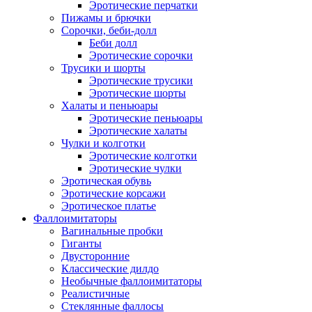
Эротические перчатки
Пижамы и брючки
Сорочки, беби-долл
Беби долл
Эротические сорочки
Трусики и шорты
Эротические трусики
Эротические шорты
Халаты и пеньюары
Эротические пеньюары
Эротические халаты
Чулки и колготки
Эротические колготки
Эротические чулки
Эротическая обувь
Эротические корсажи
Эротическое платье
Фаллоимитаторы
Вагинальные пробки
Гиганты
Двусторонние
Классические дилдо
Необычные фаллоимитаторы
Реалистичные
Стеклянные фаллосы