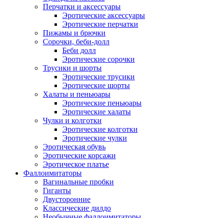
Перчатки и аксессуары
Эротические аксессуары
Эротические перчатки
Пижамы и брючки
Сорочки, беби-долл
Беби долл
Эротические сорочки
Трусики и шорты
Эротические трусики
Эротические шорты
Халаты и пеньюары
Эротические пеньюары
Эротические халаты
Чулки и колготки
Эротические колготки
Эротические чулки
Эротическая обувь
Эротические корсажи
Эротическое платье
Фаллоимитаторы
Вагинальные пробки
Гиганты
Двусторонние
Классические дилдо
Необычные фаллоимитаторы