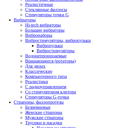
Реалистичные
Стеклянные фаллосы
Стимуляторы точки G
Вибраторы
Hi-tech вибраторы
Большие вибраторы
Вибронаборы
Вибростимуляторы, вибропульки
Вибропульки
Вибростимуляторы
Водонепроницаемые
Вращающиеся (ротаторы)
Для двоих
Классические
Компьютерного типа
Реалистики
С радиоуправлением
Со стимулятором клитора
Стимуляторы G-точки
Страпоны, фаллопротезы
Безремневые
Женские страпоны
Мужские страпоны
Трусики и насадки
Насадки на страпон