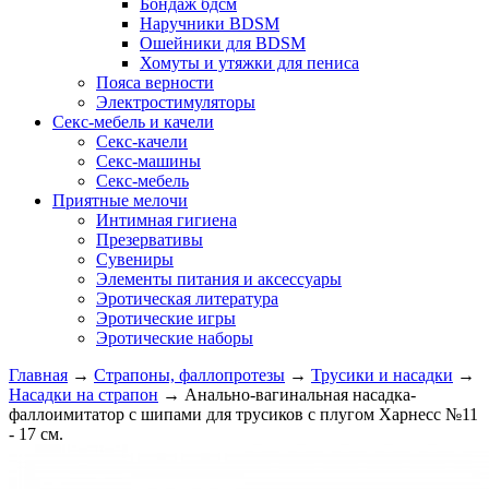
Бондаж бдсм
Наручники BDSM
Ошейники для BDSM
Хомуты и утяжки для пениса
Пояса верности
Электростимуляторы
Секс-мебель и качели
Секс-качели
Секс-машины
Секс-мебель
Приятные мелочи
Интимная гигиена
Презервативы
Сувениры
Элементы питания и аксессуары
Эротическая литература
Эротические игры
Эротические наборы
Главная
→
Страпоны, фаллопротезы
→
Трусики и насадки
→
Насадки на страпон
→
Анально-вагинальная насадка-
фаллоимитатор с шипами для трусиков с плугом Харнесс №11
- 17 см.