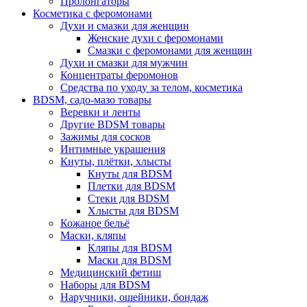
Пролонгаторы
Косметика с феромонами
Духи и смазки для женщин
Женские духи с феромонами
Смазки с феромонами для женщин
Духи и смазки для мужчин
Концентраты феромонов
Средства по уходу за телом, косметика
BDSM, садо-мазо товары
Веревки и ленты
Другие BDSM товары
Зажимы для сосков
Интимные украшения
Кнуты, плётки, хлысты
Кнуты для BDSM
Плетки для BDSM
Стеки для BDSM
Хлысты для BDSM
Кожаное бельё
Маски, кляпы
Кляпы для BDSM
Маски для BDSM
Медицинский фетиш
Наборы для BDSM
Наручники, ошейники, бондаж