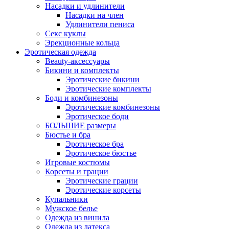
Насадки и удлинители
Насадки на член
Удлинители пениса
Секс куклы
Эрекционные кольца
Эротическая одежда
Beauty-аксессуары
Бикини и комплекты
Эротические бикини
Эротические комплекты
Боди и комбинезоны
Эротические комбинезоны
Эротическое боди
БОЛЬШИЕ размеры
Бюстье и бра
Эротическое бра
Эротическое бюстье
Игровые костюмы
Корсеты и грации
Эротические грации
Эротические корсеты
Купальники
Мужское белье
Одежда из винила
Одежда из латекса