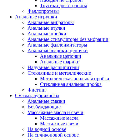
Трусики для страпона
Фаллопротезы
Анальные игрушки
Анальные вибраторы
Анальные втулки
Анальные пробки
Анальные стимуляторы без вибрации
Анальные фаллоимитаторы
Анальные шарики, цепочки
Анальные цепочки
Анальные шарики
Надувные расширители
Стеклянные и металлические
Металлическая анальная пробка
Стеклянная анальная пробка
Фистинг
Смазки, лубриканты
Анальные смазки
Возбуждающие
Массажные масла и свечи
Массажные масла
Массажные свечи
На водной основе
На силиконовой основе